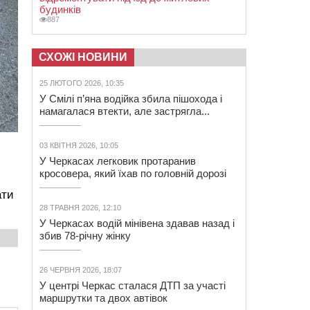
будинків
887
СХОЖІ НОВИНИ
25 ЛЮТОГО 2026, 10:35
У Смілі п’яна водійка збила пішохода і
намагалася втекти, але застрягла...
03 КВІТНЯ 2026, 10:05
У Черкасах легковик протаранив
кросовера, який їхав по головній дорозі
ати
28 ТРАВНЯ 2026, 12:10
У Черкасах водій мінівена здавав назад і
збив 78-річну жінку
26 ЧЕРВНЯ 2026, 18:07
У центрі Черкас сталася ДТП за участі
маршрутки та двох автівок