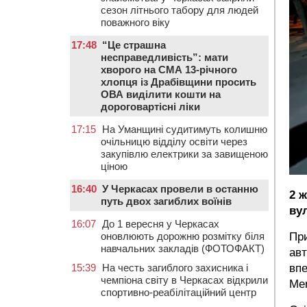
сезон літнього табору для людей
поважного віку
17:48
“Це страшна
несправедливість”: мати
хворого на СМА 13-річного
хлопця із Драбівщини просить
ОВА виділити кошти на
дороговартісні ліки
17:15
На Уманщині судитимуть колишню
очільницю відділу освіти через
закупівлю електрики за завищеною
ціною
16:40
У Черкасах провели в останню
2 
путь двох загиблих воїнів
вул
16:07
До 1 вересня у Черкасах
оновлюють дорожню розмітку біля
При
навчальних закладів (ФОТОФАКТ)
авт
15:39
На честь загиблого захисника і
впе
чемпіона світу в Черкасах відкрили
Me
спортивно-реабілітаційний центр