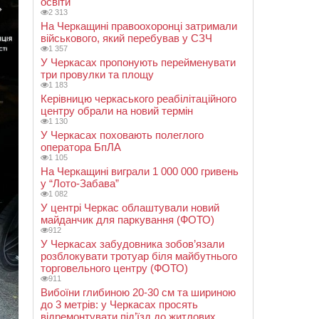
освіти
2 313
На Черкащині правоохоронці затримали
військового, який перебував у СЗЧ
1 357
У Черкасах пропонують перейменувати
три провулки та площу
1 183
Керівницю черкаського реабілітаційного
центру обрали на новий термін
1 130
У Черкасах поховають полеглого
оператора БпЛА
1 105
На Черкащині виграли 1 000 000 гривень
у “Лото-Забава”
1 082
У центрі Черкас облаштували новий
майданчик для паркування (ФОТО)
912
У Черкасах забудовника зобов’язали
розблокувати тротуар біля майбутнього
торговельного центру (ФОТО)
911
Вибоїни глибиною 20-30 см та шириною
до 3 метрів: у Черкасах просять
відремонтувати під’їзд до житлових