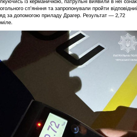
лкуючись із керманичкою, патрульні виявили в неї озна
огольного сп’яніння та запропонували пройти відповідни
яд за допомогою приладу Драгер. Результат — 2,72
міле.