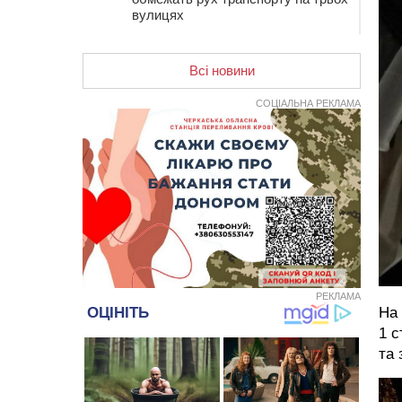
вулицях
10:54
На Черкащині кількість укриттів
збільшилась уп’ятеро з початку
Всі новини
повномасштабної війни
10:15
У Черкасах водій Audi Q5
СОЦІАЛЬНА РЕКЛАМА
спричинив аварію, не пропустивши
інший кросовер
09:42
“Черкасиводоканал” пропонує
підвищити тарифи на воду та
водовідведення з 2027 року
09:08
Встановити гойдалки, карусель і
закупити іграшки: у Черкасах
просять покращити умови в
дитсадку
РЕКЛАМА
08:22
“На щиті” у Чорнобаївську
На 
громаду повертається полеглий
біля Кліщіївки воїн
1 с
та 
07:30
Понад 968 мільйонів гривень
земельного податку сплатили на
Черкащині