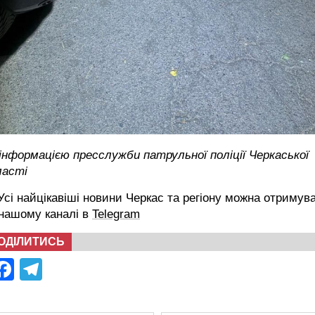
інформацією пресслужби патрульної поліції Черкаської
ласті
сі найцікавіші новини Черкас та регіону можна отримув
 нашому каналі в
Telegram
ОДІЛИТИСЬ
Facebook
Telegram