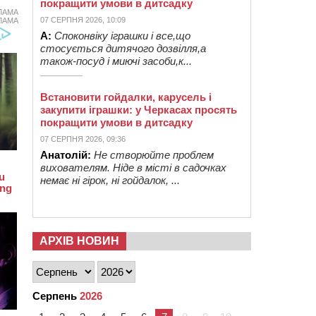
покращити умови в дитсадку
ЛАМА
07 СЕРПНЯ 2026, 10:09
ЛАМА
А:
Споконвіку іграшки і все,що
стосується дитячого дозвілля,а
також-посуд і миючі засоби,к...
Встановити гойдалки, карусель і
закупити іграшки: у Черкасах просять
покращити умови в дитсадку
07 СЕРПНЯ 2026, 09:36
Анатолій:
Не створюйте проблем
вихователям. Ніде в місті в садочках
немає ні гірок, ні гойдалок, ...
АРХІВ НОВИН
Серпень
2026