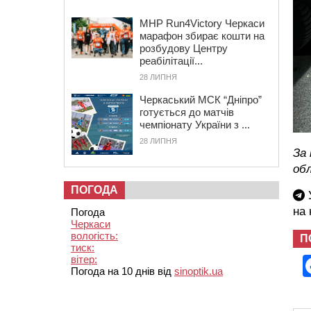
MHP Run4Victory Черкаси
марафон збирає кошти на
розбудову Центру
реабілітації...
28 ЛИПНЯ
Черкаський МСК “Дніпро”
готується до матчів
чемпіонату України з ...
28 ЛИПНЯ
За 
об
ПОГОДА
У
на
Погода
Черкаси
вологість:
П
тиск:
вітер:
Погода на 10 днів від
sinoptik.ua