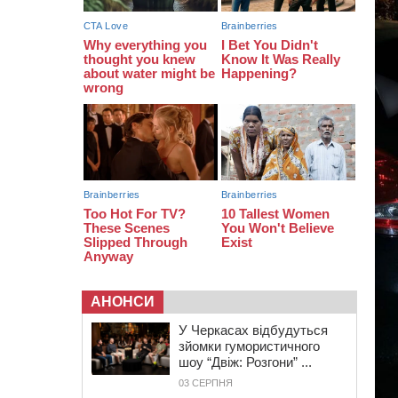
06 СЕРПНЯ 2026, ЧЕТВЕР
21:13
Вісім медалей, з яких чотири
золоті: черкаські спортсмени
тріумфували на чемпіонаті України
20:31
На Черкащині спека
протримається ще день
АНОНСИ
У Черкасах відбудуться
зйомки гумористичного
шоу “Двіж: Розгони” ...
03 СЕРПНЯ