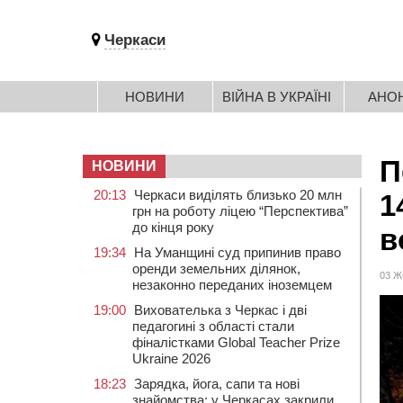
Черкаси
НОВИНИ
ВІЙНА В УКРАЇНІ
АНО
П
НОВИНИ
20:13
Черкаси виділять близько 20 млн
1
грн на роботу ліцею “Перспектива”
до кінця року
в
19:34
На Уманщині суд припинив право
оренди земельних ділянок,
03 Ж
незаконно переданих іноземцем
19:00
Вихователька з Черкас і дві
педагогині з області стали
фіналістками Global Teacher Prize
Ukraine 2026
18:23
Зарядка, йога, сапи та нові
знайомства: у Черкасах закрили