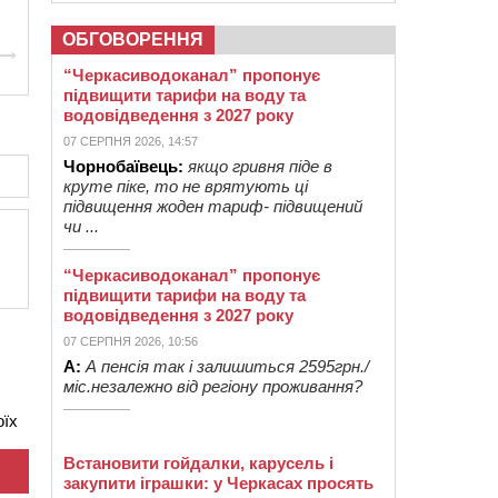
ОБГОВОРЕННЯ
“Черкасиводоканал” пропонує
підвищити тарифи на воду та
водовідведення з 2027 року
07 СЕРПНЯ 2026, 14:57
Чорнобаївець:
якщо гривня піде в
круте піке, то не врятують ці
підвищення жоден тариф- підвищений
чи ...
“Черкасиводоканал” пропонує
підвищити тарифи на воду та
водовідведення з 2027 року
07 СЕРПНЯ 2026, 10:56
А:
А пенсія так і залишиться 2595грн./
міс.незалежно від регіону проживання?
оїх
Встановити гойдалки, карусель і
закупити іграшки: у Черкасах просять