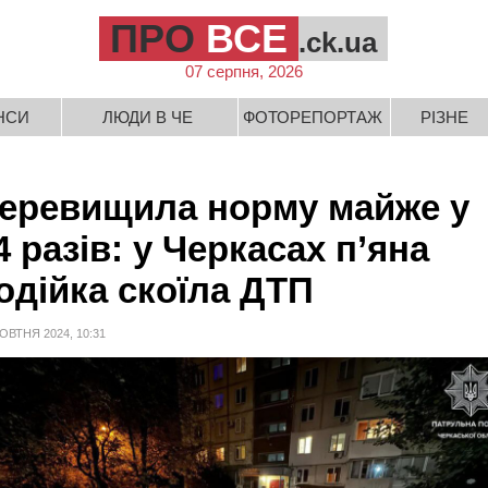
ПРО
ВСЕ
.ck.ua
07 серпня, 2026
НСИ
ЛЮДИ В ЧЕ
ФОТОРЕПОРТАЖ
РІЗНЕ
еревищила норму майже у
4 разів: у Черкасах п’яна
одійка скоїла ДТП
ОВТНЯ 2024, 10:31