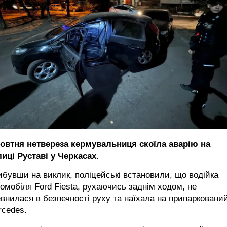
жовтня нетвереза кермувальниця скоїла аварію на
иці Руставі у Черкасах.
бувши на виклик, поліцейські встановили, що водійка
омобіля Ford Fiesta, рухаючись заднім ходом, не
внилася в безпечності руху та наїхала на припарковани
rcedes.