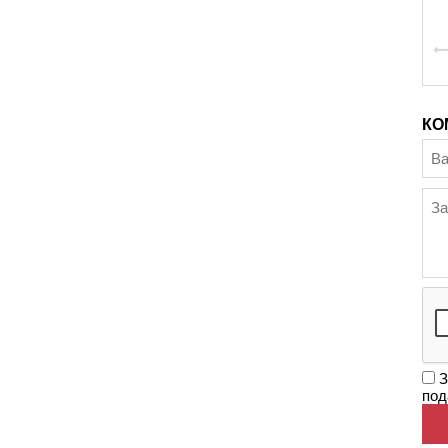
КО
З
под