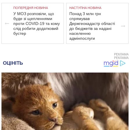
ПОПЕРЕДНЯ НОВИНА
НАСТУПНА НОВИНА
У МОЗ розповіли, що
Понад 3 млн грн
буде зі щепленнями
спрямував
проти COVID-19 та кому
Держгеокадастр області
слід робити додатковий
до бюджетів за надані
бустер
населенню
адмінпослуги
РЕКЛАМА
РЕКЛАМА