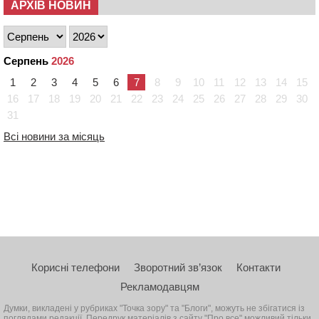
АРХІВ НОВИН
Серпень
2026
1
2
3
4
5
6
7
8
9
10
11
12
13
14
15
16
17
18
19
20
21
22
23
24
25
26
27
28
29
30
31
Всі новини за місяць
Корисні телефони
Зворотний зв’язок
Контакти
Рекламодавцям
Думки, викладені у рубриках "Точка зору" та "Блоги", можуть не збігатися із
поглядами редакції. Передрук матеріалів з сайту "Про все" можливий тільки