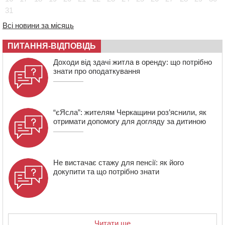
України
31
08:57
На Уманщині підрядника зобов’язали сплатити понад
670 тис грн штрафу за незаконні зміни до договору
Всі новини за місяць
08:20
Обрано претендента на посаду директора
ПИТАННЯ-ВІДПОВІДЬ
Мокрокалигірського психоневрологічного інтернату
07:23
Уманські міграційники видворили з країни грузина,
Доходи від здачі житла в оренду: що потрібно
який відсидів термін у колонії
знати про оподаткування
“єЯсла”: жителям Черкащини роз’яснили, як
отримати допомогу для догляду за дитиною
Не вистачає стажу для пенсії: як його
докупити та що потрібно знати
Читати ще