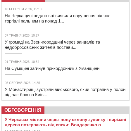
10 БЕРЕЗНЯ 2026, 15:19
На Черкащині податківці виявили порушення під час
торгівлі пальним на понад 1...
07 ТРАВНЯ 2026, 10:27
У громаді на Звенигородщині через вандалів та
недобросовісних жителів постави...
01 ТРАВНЯ 2026, 10:54
На Сумщині загинув прикордонник з Уманщини
05 СЕРПНЯ 2026, 14:35
У Монастирищі зустріли військового, який потрапив у полон
під час бою на Київ...
ОБГОВОРЕННЯ
У Черкасах містяни через нову скляну зупинку і вирізані
дерева потерпають від спеки: Бондаренко о...