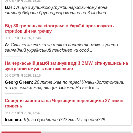
06 СЕРПНЯ 2026, 15:23
В.Н.:
А що з зупинкою Дружби народів?Чому вона
скляна(обідрана,брудна,розрахована на 3 людини...
Від 80 гривень за кілограм: в Україні прогнозують
стрибок цін на гречку
06 СЕРПНЯ 2026, 12:48
А:
Скільки кг гречки за такою вартістю може купити
звичайний український пенсіонер чи особ...
На черкаській дамбі загинув водій BMW, зіткнувшись на
зустрічній смузі із вантажівкою
05 СЕРПНЯ 2026, 12:16
Georg Green:
26 липня їхав по трасі Умань-Золотоноша,
то це якийсь жах, від цих їздюків. На вїзді в ...
Середня зарплата на Черкащині перевищила 27 тисяч
гривень
03 СЕРПНЯ 2026, 18:37
Івченко:
Що за бредятина??? Які 27 середня??!!