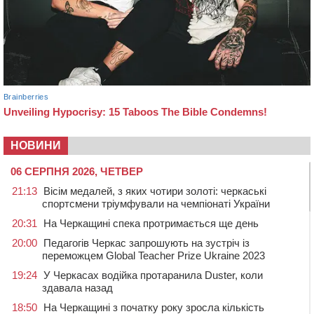
НОВИНИ
06 СЕРПНЯ 2026, ЧЕТВЕР
21:13
Вісім медалей, з яких чотири золоті: черкаські
спортсмени тріумфували на чемпіонаті України
20:31
На Черкащині спека протримається ще день
20:00
Педагогів Черкас запрошують на зустріч із
переможцем Global Teacher Prize Ukraine 2023
19:24
У Черкасах водійка протаранила Duster, коли
здавала назад
18:50
На Черкащині з початку року зросла кількість