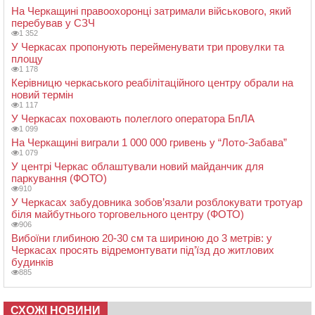
На Черкащині правоохоронці затримали військового, який
перебував у СЗЧ
1 352
У Черкасах пропонують перейменувати три провулки та
площу
1 178
Керівницю черкаського реабілітаційного центру обрали на
новий термін
1 117
У Черкасах поховають полеглого оператора БпЛА
1 099
На Черкащині виграли 1 000 000 гривень у “Лото-Забава”
1 079
У центрі Черкас облаштували новий майданчик для
паркування (ФОТО)
910
У Черкасах забудовника зобов’язали розблокувати тротуар
біля майбутнього торговельного центру (ФОТО)
906
Вибоїни глибиною 20-30 см та шириною до 3 метрів: у
Черкасах просять відремонтувати під’їзд до житлових
будинків
885
СХОЖІ НОВИНИ