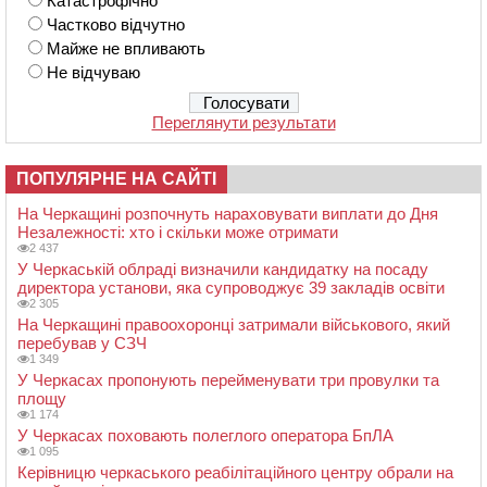
Катастрофічно
Частково відчутно
Майже не впливають
Не відчуваю
Переглянути результати
ПОПУЛЯРНЕ НА САЙТІ
На Черкащині розпочнуть нараховувати виплати до Дня
Незалежності: хто і скільки може отримати
2 437
У Черкаській облраді визначили кандидатку на посаду
директора установи, яка супроводжує 39 закладів освіти
2 305
На Черкащині правоохоронці затримали військового, який
перебував у СЗЧ
1 349
У Черкасах пропонують перейменувати три провулки та
площу
1 174
У Черкасах поховають полеглого оператора БпЛА
1 095
Керівницю черкаського реабілітаційного центру обрали на