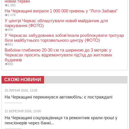
новий термін
1 082
На Черкащині виграли 1 000 000 гривень у “Лото-Забава”
1 078
У центрі Черкас облаштували новий майданчик для
паркування (ФОТО)
908
У Черкасах забудовника зобов’язали розблокувати тротуар
біля майбутнього торговельного центру (ФОТО)
891
Вибоїни глибиною 20-30 см та шириною до 3 метрів: у
Черкасах просять відремонтувати під’їзд до житлових
будинків
883
СХОЖІ НОВИНИ
20 ЛИПНЯ 2026, 13:05
На Черкащині перекинувся автомобіль: є постраждалі
21 БЕРЕЗНЯ 2026, 13:00
На Черкащині соцпрацівниця та ремонтник крали гроші у
пенсіонерів через банкі...