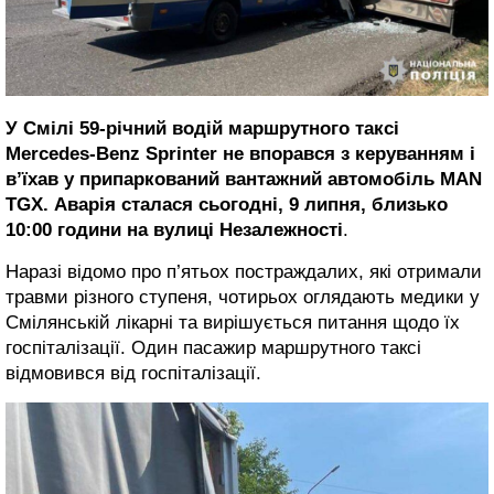
У Смілі 59-річний водій маршрутного таксі
Mercedes-Benz Sprinter не впорався з керуванням і
в’їхав у припаркований вантажний автомобіль MAN
TGX.
Аварія
сталася сьогодні, 9 липня, близько
10:00 години на вулиці Незалежності
.
Наразі відомо про п’ятьох постраждалих, які отримали
травми різного ступеня, чотирьох оглядають медики у
Смілянській лікарні та вирішується питання щодо їх
госпіталізації. Один пасажир маршрутного таксі
відмовився від госпіталізації.