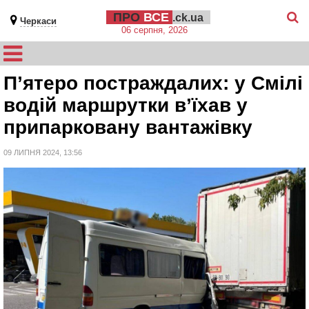
ПРО
ВСЕ
.ck.ua
Черкаси
06 серпня, 2026
П’ятеро постраждалих: у Смілі
водій маршрутки в’їхав у
припарковану вантажівку
09 ЛИПНЯ 2024, 13:56