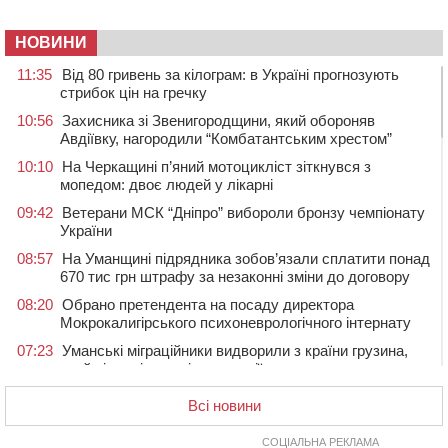
НОВИНИ
11:35
Від 80 гривень за кілограм: в Україні прогнозують
стрибок цін на гречку
10:56
Захисника зі Звенигородщини, який обороняв
Авдіївку, нагородили “Комбатантським хрестом”
10:10
На Черкащині п’яний мотоцикліст зіткнувся з
мопедом: двоє людей у лікарні
09:42
Ветерани МСК “Дніпро” вибороли бронзу чемпіонату
України
08:57
На Уманщині підрядника зобов’язали сплатити понад
670 тис грн штрафу за незаконні зміни до договору
08:20
Обрано претендента на посаду директора
Мокрокалигірського психоневрологічного інтернату
07:23
Уманські міграційники видворили з країни грузина,
який відсидів термін у колонії
05 СЕРПНЯ 2026, СЕРЕДА
Всі новини
20:28
Наступні два дні на Черкащині прогнозують пік
африканського “пекла”
СОЦІАЛЬНА РЕКЛАМА