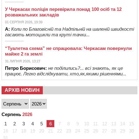
У Черкасах поліція перевірила понад 100 осіб та 12
розважальних закладів
01 СЕРПНЯ 2026, 19:39
А:
Коли по Благовісній та Надпільній на шаленій швидкості
гасають мотоцикли та круті тачки...
“Туалетна схема” не спрацювала: Черкасам повернули
майже 2 га землі
31 ЛИПНЯ 2026, 13:27
Петро Борисович:
не поділились?... всі знають, як це
працює. Легко відслідкувати, хто,як,якими рішеннями...
АРХІВ НОВИН
Серпень
2026
1
2
3
4
5
6
7
8
9
10
11
12
13
14
15
16
17
18
19
20
21
22
23
24
25
26
27
28
29
30
31