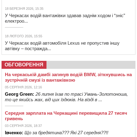
18 БЕРЕЗНЯ 2026, 15:35
У Черкасах водій вантажівки здавав заднім ходом і “зніс”
електроо...
18 ЛЮТОГО 2026, 15:55
У Черкасах водій автомобіля Lexus не пропустив іншу
автівку – постражда...
ОБГОВОРЕННЯ
На черкаській дамбі загинув водій BMW, зіткнувшись на
зустрічній смузі із вантажівкою
05 СЕРПНЯ 2026, 12:16
Georg Green:
26 липня їхав по трасі Умань-Золотоноша,
то це якийсь жах, від цих їздюків. На вїзді в ...
Середня зарплата на Черкащині перевищила 27 тисяч
гривень
03 СЕРПНЯ 2026, 18:37
Івченко:
Що за бредятина??? Які 27 середня??!!