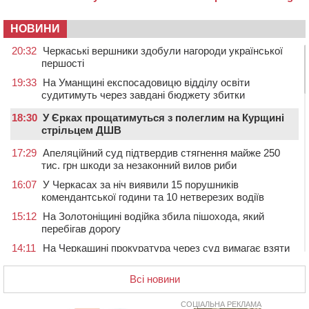
НОВИНИ
20:32
Черкаські вершники здобули нагороди української
першості
19:33
На Уманщині експосадовицю відділу освіти
судитимуть через завдані бюджету збитки
18:30
У Єрках прощатимуться з полеглим на Курщині
стрільцем ДШВ
17:29
Апеляційний суд підтвердив стягнення майже 250
тис. грн шкоди за незаконний вилов риби
16:07
У Черкасах за ніч виявили 15 порушників
комендантської години та 10 нетверезих водіїв
15:12
На Золотоніщині водійка збила пішохода, який
перебігав дорогу
14:11
На Черкащині прокуратура через суд вимагає взяти
під охорону 188-річну церкву
Всі новини
13:00
У Смілі біля магазину під колесами вантажівки
загинула жінка
СОЦІАЛЬНА РЕКЛАМА