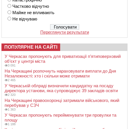
Частково відчутно
Майже не впливають
Не відчуваю
Переглянути результати
ПОПУЛЯРНЕ НА САЙТІ
У Черкасах пропонують для приватизації п’ятиповерховий
об’єкт у центрі міста
3 091
На Черкащині розпочнуть нараховувати виплати до Дня
Незалежності: хто і скільки може отримати
2 465
У Черкаській облраді визначили кандидатку на посаду
директора установи, яка супроводжує 39 закладів освіти
2 320
На Черкащині правоохоронці затримали військового, який
перебував у СЗЧ
1 363
У Черкасах пропонують перейменувати три провулки та
площу
1 188