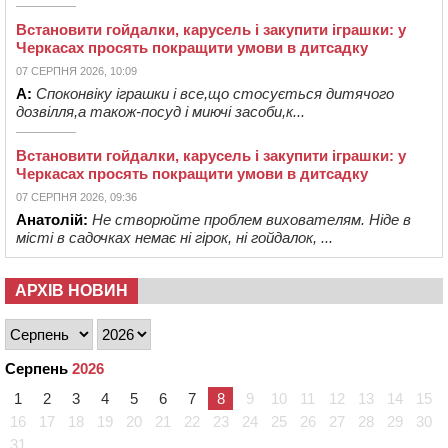
Встановити гойдалки, карусель і закупити іграшки: у
Черкасах просять покращити умови в дитсадку
07 СЕРПНЯ 2026, 10:09
А:
Споконвіку іграшки і все,що стосується дитячого
дозвілля,а також-посуд і миючі засоби,к...
Встановити гойдалки, карусель і закупити іграшки: у
Черкасах просять покращити умови в дитсадку
07 СЕРПНЯ 2026, 09:36
Анатолій:
Не створюйте проблем вихователям. Ніде в
місті в садочках немає ні гірок, ні гойдалок, ...
АРХІВ НОВИН
Серпень
2026
1
2
3
4
5
6
7
8
9
10
11
12
13
14
15
16
17
18
19
20
21
22
23
24
25
26
27
28
29
30
31