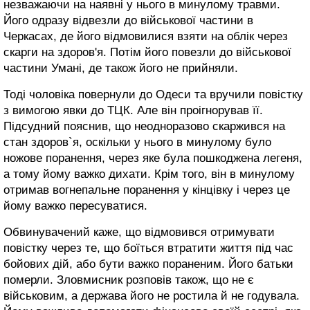
незважаючи на наявні у нього в минулому травми.
Його одразу відвезли до військової частини в
Черкасах, де його відмовилися взяти на облік через
скарги на здоров'я. Потім його повезли до військової
частини Умані, де також його не прийняли.
Тоді чоловіка повернули до Одеси та вручили повістку
з вимогою явки до ТЦК. Але він проігнорував її.
Підсудний пояснив, що неодноразово скаржився на
стан здоров`я, оскільки у нього в минулому було
ножове поранення, через яке була пошкоджена легеня,
а тому йому важко дихати. Крім того, він в минулому
отримав вогнепальне поранення у кінцівку і через це
йому важко пересуватися.
Обвинувачений каже, що відмовився отримувати
повістку через те, що боїться втратити життя під час
бойових дій, або бути важко пораненим. Його батьки
померли. Зловмисник розповів також, що не є
військовим, а держава його не ростила й не годувала.