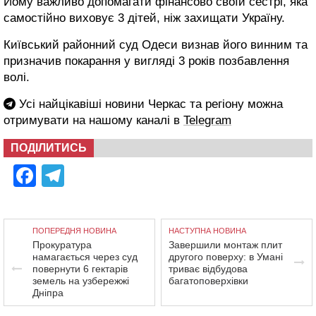
Йому важливо допомагати фінансово своїй сестрі, яка
самостійно виховує 3 дітей, ніж захищати Україну.
Київський районний суд Одеси визнав його винним та
призначив покарання у вигляді 3 років позбавлення
волі.
Усі найцікавіші новини Черкас та регіону можна
отримувати на нашому каналі в
Telegram
ПОДІЛИТИСЬ
Facebook
Telegram
ПОПЕРЕДНЯ НОВИНА
НАСТУПНА НОВИНА
Прокуратура
Завершили монтаж плит
намагається через суд
другого поверху: в Умані
повернути 6 гектарів
триває відбудова
земель на узбережжі
багатоповерхівки
Дніпра