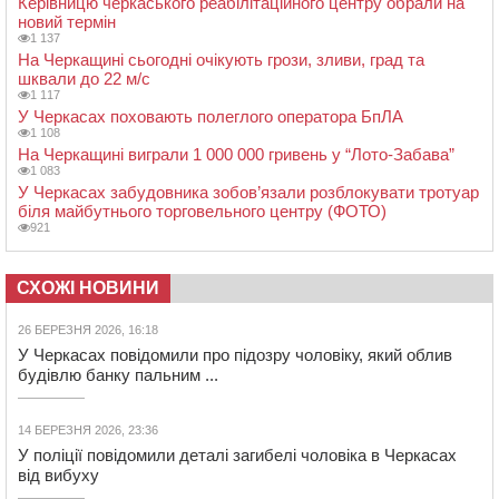
Керівницю черкаського реабілітаційного центру обрали на
новий термін
1 137
На Черкащині сьогодні очікують грози, зливи, град та
шквали до 22 м/с
1 117
У Черкасах поховають полеглого оператора БпЛА
1 108
На Черкащині виграли 1 000 000 гривень у “Лото-Забава”
1 083
У Черкасах забудовника зобов’язали розблокувати тротуар
біля майбутнього торговельного центру (ФОТО)
921
СХОЖІ НОВИНИ
26 БЕРЕЗНЯ 2026, 16:18
У Черкасах повідомили про підозру чоловіку, який облив
будівлю банку пальним ...
14 БЕРЕЗНЯ 2026, 23:36
У поліції повідомили деталі загибелі чоловіка в Черкасах
від вибуху