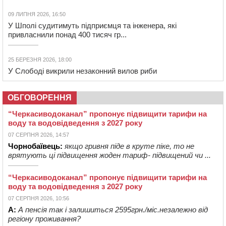
09 ЛИПНЯ 2026, 16:50
У Шполі судитимуть підприємця та інженера, які
привласнили понад 400 тисяч гр...
25 БЕРЕЗНЯ 2026, 18:00
У Слободі викрили незаконний вилов риби
ОБГОВОРЕННЯ
“Черкасиводоканал” пропонує підвищити тарифи на
воду та водовідведення з 2027 року
07 СЕРПНЯ 2026, 14:57
Чорнобаївець:
якщо гривня піде в круте піке, то не
врятують ці підвищення жоден тариф- підвищений чи ...
“Черкасиводоканал” пропонує підвищити тарифи на
воду та водовідведення з 2027 року
07 СЕРПНЯ 2026, 10:56
А:
А пенсія так і залишиться 2595грн./міс.незалежно від
регіону проживання?