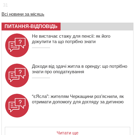
20:13
Черкаси виділять близько 20 млн грн на роботу
31
ліцею “Перспектива” до кінця року
Всі новини за місяць
19:34
На Уманщині суд припинив право оренди земельних
ділянок, незаконно переданих іноземцем
ПИТАННЯ-ВІДПОВІДЬ
19:00
Вихователька з Черкас і дві педагогині з області
стали фіналістками Global Teacher Prize Ukraine 2026
Не вистачає стажу для пенсії: як його
докупити та що потрібно знати
18:23
Зарядка, йога, сапи та нові знайомства: у Черкасах
закрили сезон літнього табору для людей поважного
віку
Доходи від здачі житла в оренду: що потрібно
знати про оподаткування
“єЯсла”: жителям Черкащини роз’яснили, як
отримати допомогу для догляду за дитиною
Читати ще