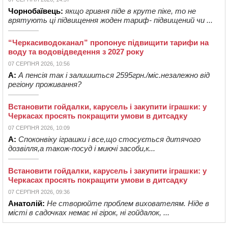
Чорнобаївець:
якщо гривня піде в круте піке, то не
врятують ці підвищення жоден тариф- підвищений чи ...
“Черкасиводоканал” пропонує підвищити тарифи на
воду та водовідведення з 2027 року
07 СЕРПНЯ 2026, 10:56
А:
А пенсія так і залишиться 2595грн./міс.незалежно від
регіону проживання?
Встановити гойдалки, карусель і закупити іграшки: у
Черкасах просять покращити умови в дитсадку
07 СЕРПНЯ 2026, 10:09
А:
Споконвіку іграшки і все,що стосується дитячого
дозвілля,а також-посуд і миючі засоби,к...
Встановити гойдалки, карусель і закупити іграшки: у
Черкасах просять покращити умови в дитсадку
07 СЕРПНЯ 2026, 09:36
Анатолій:
Не створюйте проблем вихователям. Ніде в
місті в садочках немає ні гірок, ні гойдалок, ...