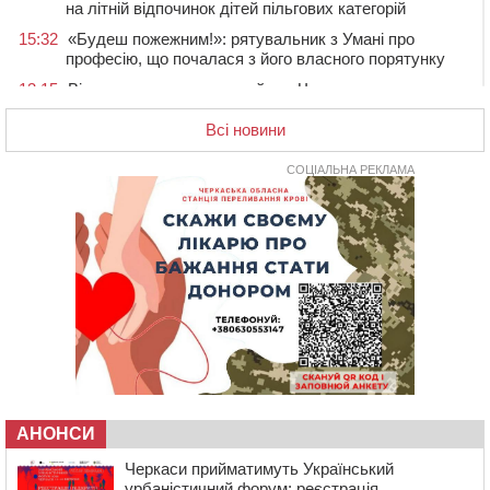
на літній відпочинок дітей пільгових категорій
15:32
«Будеш пожежним!»: рятувальник з Умані про
професію, що почалася з його власного порятунку
13:15
Від початку року на водоймах Черкащини загинули
37 людей, серед них 2 дітей
Всі новини
11:37
Водійка на смерть збила велосипедиста в
Черкаському районі
СОЦІАЛЬНА РЕКЛАМА
09:59
Напав на собаку з палицею та намагався наїхати на
іншу тварину: на Уманщині поліція відкрила
кримінальне провадження
08:44
Безкоштовне харчування, укриття та STEM: Черкаси
готують освітню галузь до нового навчального року
08 СЕРПНЯ 2026, СУБОТА
20:32
Черкаські вершники здобули нагороди української
першості
19:33
На Уманщині експосадовицю відділу освіти
судитимуть через завдані бюджету збитки
АНОНСИ
18:30
У Єрках прощатимуться з полеглим на Курщині
стрільцем ДШВ
Черкаси прийматимуть Український
урбаністичний форум: реєстрація