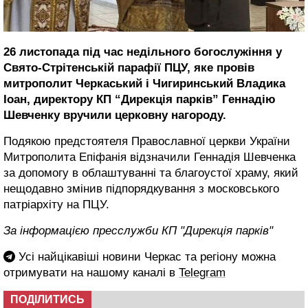
26 листопада під час недільного богослужіння у
Свято-Стрітенській парафії ПЦУ, яке провів
митрополит Черкаський і Чигиринський Владика
Іоан, директору КП “Дирекція парків” Геннадію
Шевченку вручили церковну нагороду.
Подякою предстоятеля Православної церкви України
Митрополита Епіфанія відзначили Геннадія Шевченка
за допомогу в облаштуванні та благоустої храму, який
нещодавно змінив підпорядкування з московського
патріархіту на ПЦУ.
За інформацією пресслужби КП "Дирекція парків"
Усі найцікавіші новини Черкас та регіону можна
отримувати на нашому каналі в
Telegram
ПОДІЛИТИСЬ