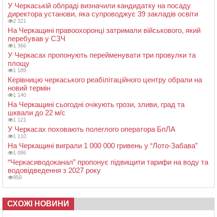
У Черкаській облраді визначили кандидатку на посаду
директора установи, яка супроводжує 39 закладів освіти
2 321
На Черкащині правоохоронці затримали військового, який
перебував у СЗЧ
1 366
У Черкасах пропонують перейменувати три провулки та
площу
1 189
Керівницю черкаського реабілітаційного центру обрали на
новий термін
1 140
На Черкащині сьогодні очікують грози, зливи, град та
шквали до 22 м/с
1 121
У Черкасах поховають полеглого оператора БпЛА
1 110
На Черкащині виграли 1 000 000 гривень у “Лото-Забава”
1 086
“Черкасиводоканал” пропонує підвищити тарифи на воду та
водовідведення з 2027 року
950
СХОЖІ НОВИНИ