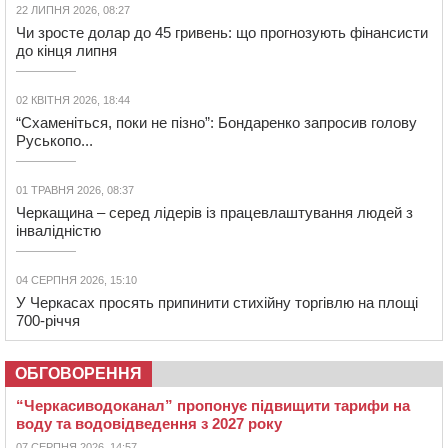
22 ЛИПНЯ 2026, 08:27
Чи зросте долар до 45 гривень: що прогнозують фінансисти
до кінця липня
02 КВІТНЯ 2026, 18:44
“Схаменіться, поки не пізно”: Бондаренко запросив голову
Руськопо...
01 ТРАВНЯ 2026, 08:37
Черкащина – серед лідерів із працевлаштування людей з
інвалідністю
04 СЕРПНЯ 2026, 15:10
У Черкасах просять припинити стихійну торгівлю на площі
700-річчя
ОБГОВОРЕННЯ
“Черкасиводоканал” пропонує підвищити тарифи на
воду та водовідведення з 2027 року
07 СЕРПНЯ 2026, 14:57