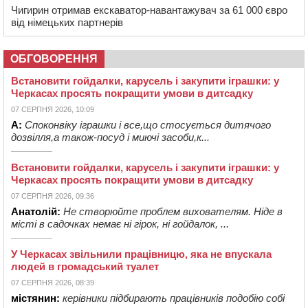
Чигирин отримав екскаватор-навантажувач за 61 000 євро
від німецьких партнерів
ОБГОВОРЕННЯ
Встановити гойдалки, карусель і закупити іграшки: у
Черкасах просять покращити умови в дитсадку
07 СЕРПНЯ 2026, 10:09
А:
Споконвіку іграшки і все,що стосується дитячого
дозвілля,а також-посуд і миючі засоби,к...
Встановити гойдалки, карусель і закупити іграшки: у
Черкасах просять покращити умови в дитсадку
07 СЕРПНЯ 2026, 09:36
Анатолій:
Не створюйте проблем вихователям. Ніде в
місті в садочках немає ні гірок, ні гойдалок, ...
У Черкасах звільнили працівницю, яка не впускала
людей в громадський туалет
07 СЕРПНЯ 2026, 08:39
містянин:
керівники підбирають працівників подобію собі