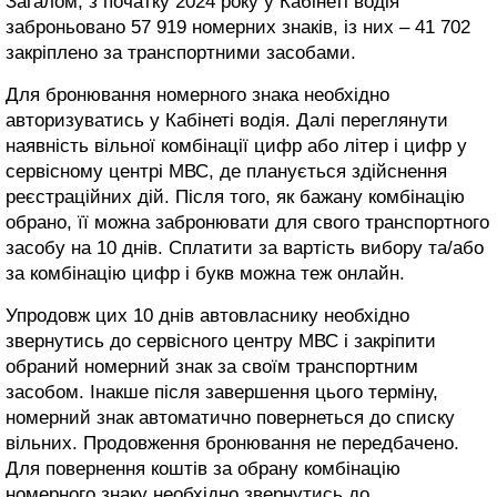
Загалом, з початку 2024 року у Кабінеті водія
заброньовано 57 919 номерних знаків, із них – 41 702
закріплено за транспортними засобами.
Для бронювання номерного знака необхідно
авторизуватись у Кабінеті водія. Далі переглянути
наявність вільної комбінації цифр або літер і цифр у
сервісному центрі МВС, де планується здійснення
реєстраційних дій. Після того, як бажану комбінацію
обрано, її можна забронювати для свого транспортного
засобу на 10 днів. Сплатити за вартість вибору та/або
за комбінацію цифр і букв можна теж онлайн.
Упродовж цих 10 днів автовласнику необхідно
звернутись до сервісного центру МВС і закріпити
обраний номерний знак за своїм транспортним
засобом. Інакше після завершення цього терміну,
номерний знак автоматично повернеться до списку
вільних. Продовження бронювання не передбачено.
Для повернення коштів за обрану комбінацію
номерного знаку необхідно звернутись до