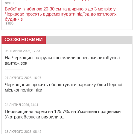
910
Вибоїни глибиною 20-30 см та шириною до 3 метрів: у
Черкасах просять відремонтувати під’їзд до житлових
будинків
885
СХОЖІ НОВИНИ
08 ТРАВНЯ 2026, 17:33
На Черкащині патрульні посилили перевірки автобусів і
вантажівок
27 ЛЮТОГО 2026, 16:27
Черкащанин просить облаштувати парковку біля Першої
міської поліклініки
24 ЛИПНЯ 2026, 11:11
Перевищення норми на 129,7%: на Уманщині працівники
Укртрансбезпеки виявили в...
13 ЛЮТОГО 2026, 08:42