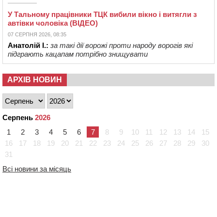
У Тальному працівники ТЦК вибили вікно і витягли з
автівки чоловіка (ВІДЕО)
07 СЕРПНЯ 2026, 08:35
Анатолій І.:
за такі дії ворожі проти народу ворогів які
підграють кацапам потрібно знищувати
АРХІВ НОВИН
Серпень
2026
1
2
3
4
5
6
7
8
9
10
11
12
13
14
15
16
17
18
19
20
21
22
23
24
25
26
27
28
29
30
31
Всі новини за місяць