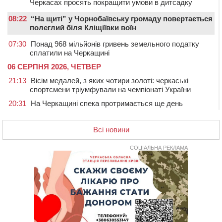
Черкасах просять покращити умови в дитсадку
08:22
“На щиті” у Чорнобаївську громаду повертається
полеглий біля Кліщіївки воїн
07:30
Понад 968 мільйонів гривень земельного податку
сплатили на Черкащині
06 СЕРПНЯ 2026, ЧЕТВЕР
21:13
Вісім медалей, з яких чотири золоті: черкаські
спортсмени тріумфували на чемпіонаті України
20:31
На Черкащині спека протримається ще день
20:00
Педагогів Черкас запрошують на зустріч із
переможцем Global Teacher Prize Ukraine 2023
Всі новини
19:24
У Черкасах водійка протаранила Duster, коли
здавала назад
СОЦІАЛЬНА РЕКЛАМА
18:50
На Черкащині з початку року зросла кількість
постраждалих від укусів тварин
18:15
Черкаська тренувальна квартира стала прикладом
для громад з усієї України
17:40
ЧНУ увійшов до 50 найпопулярніших вишів України
серед вступників