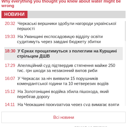
НОВИНИ
20:32
Черкаські вершники здобули нагороди української
першості
19:33
На Уманщині експосадовицю відділу освіти
судитимуть через завдані бюджету збитки
18:30
У Єрках прощатимуться з полеглим на Курщині
стрільцем ДШВ
17:29
Апеляційний суд підтвердив стягнення майже 250
тис. грн шкоди за незаконний вилов риби
16:07
У Черкасах за ніч виявили 15 порушників
комендантської години та 10 нетверезих водіїв
15:12
На Золотоніщині водійка збила пішохода, який
перебігав дорогу
14:11
На Черкащині прокуратура через суд вимагає взяти
під охорону 188-річну церкву
Всі новини
13:00
У Смілі біля магазину під колесами вантажівки
загинула жінка