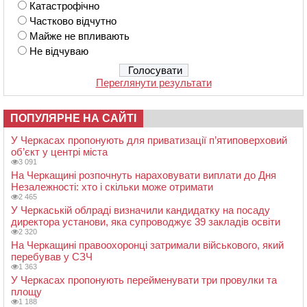
Катастрофічно
Частково відчутно
Майже не впливають
Не відчуваю
Переглянути результати
ПОПУЛЯРНЕ НА САЙТІ
У Черкасах пропонують для приватизації п’ятиповерховий
об’єкт у центрі міста
3 091
На Черкащині розпочнуть нараховувати виплати до Дня
Незалежності: хто і скільки може отримати
2 465
У Черкаській облраді визначили кандидатку на посаду
директора установи, яка супроводжує 39 закладів освіти
2 320
На Черкащині правоохоронці затримали військового, який
перебував у СЗЧ
1 363
У Черкасах пропонують перейменувати три провулки та
площу
1 188