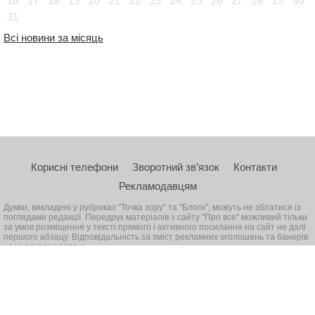
16
17
18
19
20
21
22
23
24
25
26
27
28
29
30
31
Всі новини за місяць
Корисні телефони
Зворотний зв’язок
Контакти
Рекламодавцям
Думки, викладені у рубриках "Точка зору" та "Блоги", можуть не збігатися із
поглядами редакції. Передрук матеріалів з сайту "Про все" можливий тільки
за умов розміщення у тексті прямого і активного посилання на сайт не далі
першого абзацу. Відповідальність за зміст рекламних оголошень та банерів
несе рекламодавець
© 2026, Всі права захищені