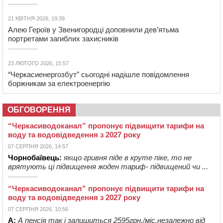
21 КВІТНЯ 2026, 19:39
Алею Героїв у Звенигородці доповнили дев’ятьма
портретами загиблих захисників
23 ЛЮТОГО 2026, 15:57
“Черкасиенергозбут” сьогодні надішле повідомлення
боржникам за електроенергію
ОБГОВОРЕННЯ
“Черкасиводоканал” пропонує підвищити тарифи на
воду та водовідведення з 2027 року
07 СЕРПНЯ 2026, 14:57
Чорнобаївець:
якщо гривня піде в круте піке, то не
врятують ці підвищення жоден тариф- підвищений чи ...
“Черкасиводоканал” пропонує підвищити тарифи на
воду та водовідведення з 2027 року
07 СЕРПНЯ 2026, 10:56
А:
А пенсія так і залишиться 2595грн./міс.незалежно від