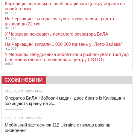
Керівницю черкаського реабілітаційного центру обрали на
новий термін
1 137
На Черкащині сьогодні очікують грози, зливи, град та
шквали до 22 м/с
1 117
У Черкасах поховають полеглого оператора БпЛА
1 108
На Черкащині виграли 1 000 000 гривень у “Лото-Забава”
1 083
У Черкасах забудовника зобов’язали розблокувати тротуар
біля майбутнього торговельного центру (ФОТО)
921
СХОЖІ НОВИНИ
21 БЕРЕЗНЯ 2026, 14:47
Оператор БпЛА і бойовий медик: двоє братів із Канівщини
захищають країну на З...
16 БЕРЕЗНЯ 2026, 07:48
Мобільний застосунок 112 Ukraine отримав важливі
оновлення