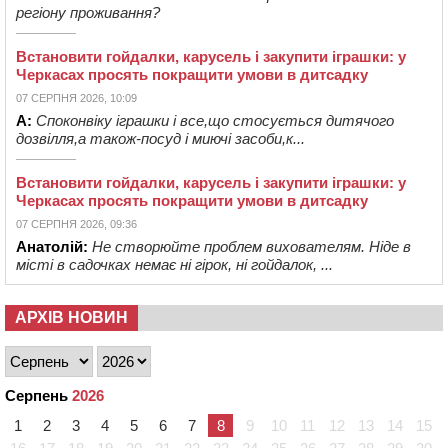
регіону проживання?
Встановити гойдалки, карусель і закупити іграшки: у
Черкасах просять покращити умови в дитсадку
07 СЕРПНЯ 2026, 10:09
А:
Споконвіку іграшки і все,що стосується дитячого
дозвілля,а також-посуд і миючі засоби,к...
Встановити гойдалки, карусель і закупити іграшки: у
Черкасах просять покращити умови в дитсадку
07 СЕРПНЯ 2026, 09:36
Анатолій:
Не створюйте проблем вихователям. Ніде в
місті в садочках немає ні гірок, ні гойдалок, ...
АРХІВ НОВИН
Серпень
2026
1
2
3
4
5
6
7
8
9
10
11
12
13
14
15