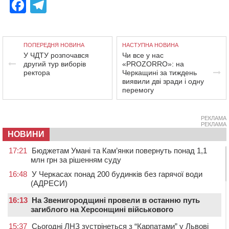
Facebook
Telegram
ПОПЕРЕДНЯ НОВИНА
НАСТУПНА НОВИНА
У ЧДТУ розпочався
Чи все у нас
другий тур виборів
«PROZORRО»: на
ректора
Черкащині за тиждень
виявили дві зради і одну
перемогу
РЕКЛАМА
РЕКЛАМА
НОВИНИ
17:21
Бюджетам Умані та Кам’янки повернуть понад 1,1
млн грн за рішенням суду
16:48
У Черкасах понад 200 будинків без гарячої води
(АДРЕСИ)
16:13
На Звенигородщині провели в останню путь
загиблого на Херсонщині військового
15:37
Сьогодні ЛНЗ зустрінеться з “Карпатами” у Львові