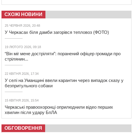
СХОЖІ НОВИНИ
25 ЧЕРВНЯ 2026, 20:48
У Черкасах біля дамби загорівся тепловоз (ФОТО)
19 ЛЮТОГО 2026, 09:18
“Він міг мене достріляти”: поранений офіцер громади про
стрілянин...
22 КВІТНЯ 2026, 17:34
У селі на Уманщині ввели карантин через випадок сказу у
безпритульного собаки
15 КВІТНЯ 2026, 15:54
Черкаські правоохоронці оприлюднили відео перших
хвилин після удару БпЛА
ОБГОВОРЕННЯ