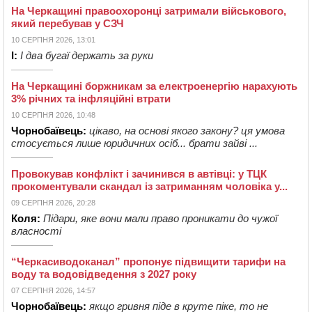
На Черкащині правоохоронці затримали військового,
який перебував у СЗЧ
10 СЕРПНЯ 2026, 13:01
І:
І два бугаї держать за руки
На Черкащині боржникам за електроенергію нарахують
3% річних та інфляційні втрати
10 СЕРПНЯ 2026, 10:48
Чорнобаївець:
цікаво, на основі якого закону? ця умова
стосується лише юридичних осіб... брати зайві ...
Провокував конфлікт і зачинився в автівці: у ТЦК
прокоментували скандал із затриманням чоловіка у...
09 СЕРПНЯ 2026, 20:28
Коля:
Підари, яке вони мали право проникати до чужої
власності
“Черкасиводоканал” пропонує підвищити тарифи на
воду та водовідведення з 2027 року
07 СЕРПНЯ 2026, 14:57
Чорнобаївець:
якщо гривня піде в круте піке, то не