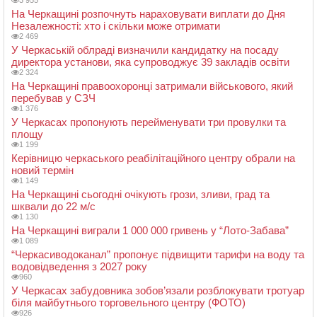
3 955
На Черкащині розпочнуть нараховувати виплати до Дня
Незалежності: хто і скільки може отримати
2 469
У Черкаській облраді визначили кандидатку на посаду
директора установи, яка супроводжує 39 закладів освіти
2 324
На Черкащині правоохоронці затримали військового, який
перебував у СЗЧ
1 376
У Черкасах пропонують перейменувати три провулки та
площу
1 199
Керівницю черкаського реабілітаційного центру обрали на
новий термін
1 149
На Черкащині сьогодні очікують грози, зливи, град та
шквали до 22 м/с
1 130
На Черкащині виграли 1 000 000 гривень у “Лото-Забава”
1 089
“Черкасиводоканал” пропонує підвищити тарифи на воду та
водовідведення з 2027 року
960
У Черкасах забудовника зобов’язали розблокувати тротуар
біля майбутнього торговельного центру (ФОТО)
926