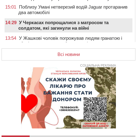
15:01
Поблизу Умані нетверезий водій Jaguar протаранив
два автомобілі
14:29
У Черкасах попрощалися з матросом та
солдатом, які загинули на війні
13:54
У Жашкові чоловік погрожував людям гранатою і
зберігав вдома схрон боєприпасів
13:18
У Черкасах екологи виявили скид забрудненої рідини
Всі новини
в Дніпро
СОЦІАЛЬНА РЕКЛАМА
12:42
У Тальнівській громаді провели в останню путь
захисника, який помер від тяжкої хвороби
12:05
У Городищі шестикласниця наклала на себе
руки: незадовго до трагедії її побили однолітки
(ВІДЕО)
12:00
Учителя Черкаської гімназії №31 відзначили Премією
Кабміну
11:19
На Черкащині запрацювала Мистецько-краєзнавча
рада
10:40
У Вільшанській громаді попрощалися із