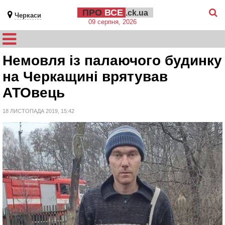
ПРО
ВСЕ
.ck.ua
Черкаси
09 серпня, 2026
Немовля із палаючого будинку
на Черкащині врятував
АТОвець
18 ЛИСТОПАДА 2019, 15:42