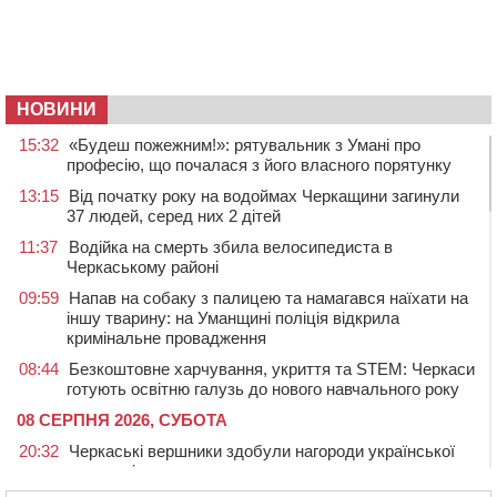
НОВИНИ
15:32
«Будеш пожежним!»: рятувальник з Умані про
професію, що почалася з його власного порятунку
13:15
Від початку року на водоймах Черкащини загинули
37 людей, серед них 2 дітей
11:37
Водійка на смерть збила велосипедиста в
Черкаському районі
09:59
Напав на собаку з палицею та намагався наїхати на
іншу тварину: на Уманщині поліція відкрила
кримінальне провадження
08:44
Безкоштовне харчування, укриття та STEM: Черкаси
готують освітню галузь до нового навчального року
08 СЕРПНЯ 2026, СУБОТА
20:32
Черкаські вершники здобули нагороди української
першості