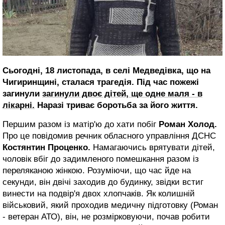
Сьогодні, 18 листопада, в селі Медведівка, що на
Чигиринщині, сталася трагедія. Під час пожежі
загинули
загинули двоє дітей, ще одне маля - в
лікарні.
Наразі триває боротьба за його життя.
Першим разом із матір'ю до хати побіг
Роман Холод.
Про це повідомив речник обласного управління ДСНС
Костянтин Проценко.
Намагаючись врятувати дітей,
чоловік вбіг до задимленого помешкання разом із
переляканою жінкою. Розуміючи, що час йде на
секунди, він двічі заходив до будинку, звідки встиг
винести на подвір'я двох хлопчаків. Як колишній
військовий, який проходив медичну підготовку (Роман
- ветеран АТО), він, не розмірковуючи, почав робити