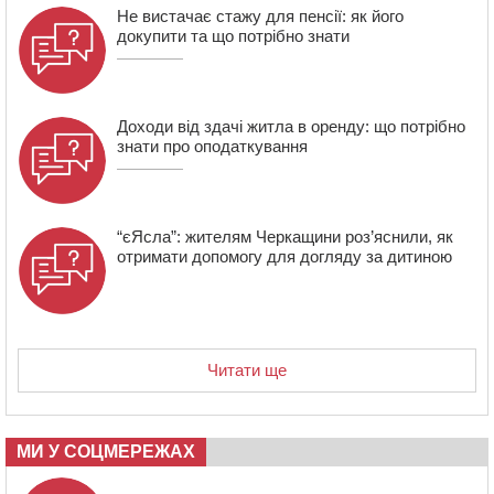
Не вистачає стажу для пенсії: як його
загиблих воїнів
докупити та що потрібно знати
16:07
До 1 вересня у Черкасах оновлюють дорожню
розмітку біля навчальних закладів (ФОТОФАКТ)
Доходи від здачі житла в оренду: що потрібно
знати про оподаткування
“єЯсла”: жителям Черкащини роз’яснили, як
отримати допомогу для догляду за дитиною
Читати ще
МИ У СОЦМЕРЕЖАХ