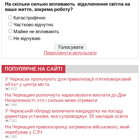
На скільки сильно впливають відключення світла на
ваше життя, зокрема роботу?
Катастрофічно
Частково відчутно
Майже не впливають
Не відчуваю
Переглянути результати
ПОПУЛЯРНЕ НА САЙТІ
У Черкасах пропонують для приватизації п’ятиповерховий
об’єкт у центрі міста
3 672
На Черкащині розпочнуть нараховувати виплати до Дня
Незалежності: хто і скільки може отримати
2 466
У Черкаській облраді визначили кандидатку на посаду
директора установи, яка супроводжує 39 закладів освіти
2 321
На Черкащині правоохоронці затримали військового, який
перебував у СЗЧ
1 365