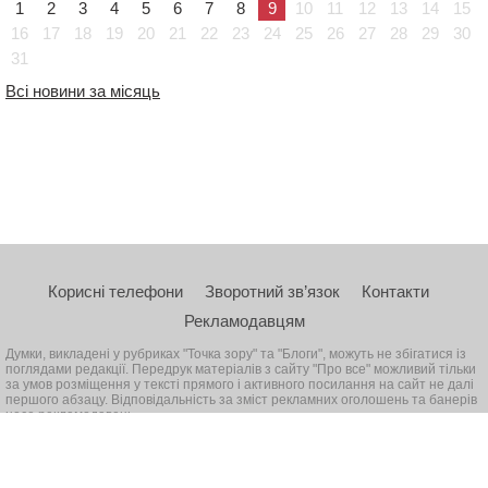
1
2
3
4
5
6
7
8
9
10
11
12
13
14
15
16
17
18
19
20
21
22
23
24
25
26
27
28
29
30
31
Всі новини за місяць
Корисні телефони
Зворотний зв’язок
Контакти
Рекламодавцям
Думки, викладені у рубриках "Точка зору" та "Блоги", можуть не збігатися із
поглядами редакції. Передрук матеріалів з сайту "Про все" можливий тільки
за умов розміщення у тексті прямого і активного посилання на сайт не далі
першого абзацу. Відповідальність за зміст рекламних оголошень та банерів
несе рекламодавець
© 2026, Всі права захищені