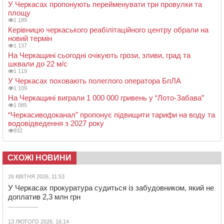
У Черкасах пропонують перейменувати три провулки та
площу
1 189
Керівницю черкаського реабілітаційного центру обрали на
новий термін
1 137
На Черкащині сьогодні очікують грози, зливи, град та
шквали до 22 м/с
1 119
У Черкасах поховають полеглого оператора БпЛА
1 109
На Черкащині виграли 1 000 000 гривень у “Лото-Забава”
1 085
“Черкасиводоканал” пропонує підвищити тарифи на воду та
водовідведення з 2027 року
932
СХОЖІ НОВИНИ
26 КВІТНЯ 2026, 11:53
У Черкасах прокуратура судиться із забудовником, який не
доплатив 2,3 млн грн
13 ЛЮТОГО 2026, 16:14