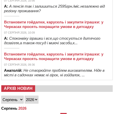
07 СЕРПНЯ 2026, 10:56
А:
А пенсія так і залишиться 2595грн./міс.незалежно від
регіону проживання?
Встановити гойдалки, карусель і закупити іграшки: у
Черкасах просять покращити умови в дитсадку
07 СЕРПНЯ 2026, 10:09
А:
Споконвіку іграшки і все,що стосується дитячого
дозвілля,а також-посуд і миючі засоби,к...
Встановити гойдалки, карусель і закупити іграшки: у
Черкасах просять покращити умови в дитсадку
07 СЕРПНЯ 2026, 09:36
Анатолій:
Не створюйте проблем вихователям. Ніде в
місті в садочках немає ні гірок, ні гойдалок, ...
АРХІВ НОВИН
Серпень
2026