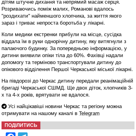
дітям штучне дихання та непрямий масаж серця.
Розриваючись поміж малих, Романові вдалось
"роздихати" найменшого хлопчика, за життя якого
зараз і триває непроста боротьба у лікарні.
Коли медики екстренки прибули на місце, сусідка
віддала їм в руки однорічну дитину, яку витягнули з
палаючого будинку. За попередньою інформацією, у
дитини виявили опіки тіла до 60%. Фахівці надали
допомогу та терміново транспортували дитину до
опікового відділення Першої Черкаської міської лікарні.
На півдорозі до Черкас дитину передали реанімаційній
бригаді Черкаської СШМД. Ще двох діток, хлопчиків 3-
х та 4-х років, врятувати не вдалося.
Усі найцікавіші новини Черкас та регіону можна
отримувати на нашому каналі в
Telegram
ПОДІЛИТИСЬ