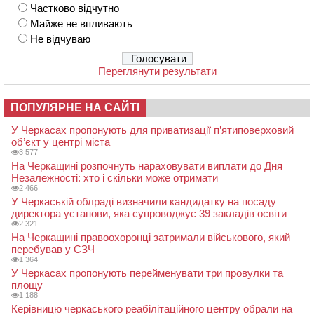
Частково відчутно
Майже не впливають
Не відчуваю
Переглянути результати
ПОПУЛЯРНЕ НА САЙТІ
У Черкасах пропонують для приватизації п’ятиповерховий
об’єкт у центрі міста
3 577
На Черкащині розпочнуть нараховувати виплати до Дня
Незалежності: хто і скільки може отримати
2 466
У Черкаській облраді визначили кандидатку на посаду
директора установи, яка супроводжує 39 закладів освіти
2 321
На Черкащині правоохоронці затримали військового, який
перебував у СЗЧ
1 364
У Черкасах пропонують перейменувати три провулки та
площу
1 188
Керівницю черкаського реабілітаційного центру обрали на