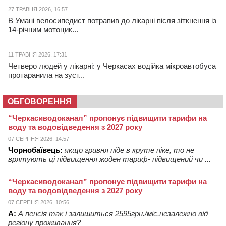
27 ТРАВНЯ 2026, 16:57
В Умані велосипедист потрапив до лікарні після зіткнення із
14-річним мотоцик...
11 ТРАВНЯ 2026, 17:31
Четверо людей у лікарні: у Черкасах водійка мікроавтобуса
протаранила на зуст...
ОБГОВОРЕННЯ
“Черкасиводоканал” пропонує підвищити тарифи на
воду та водовідведення з 2027 року
07 СЕРПНЯ 2026, 14:57
Чорнобаївець:
якщо гривня піде в круте піке, то не
врятують ці підвищення жоден тариф- підвищений чи ...
“Черкасиводоканал” пропонує підвищити тарифи на
воду та водовідведення з 2027 року
07 СЕРПНЯ 2026, 10:56
А:
А пенсія так і залишиться 2595грн./міс.незалежно від
регіону проживання?