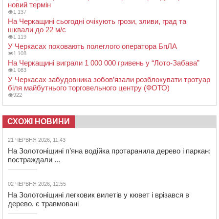
новий термін
1 137
На Черкащині сьогодні очікують грози, зливи, град та
шквали до 22 м/с
1 119
У Черкасах поховають полеглого оператора БпЛА
1 108
На Черкащині виграли 1 000 000 гривень у “Лото-Забава”
1 083
У Черкасах забудовника зобов’язали розблокувати тротуар
біля майбутнього торговельного центру (ФОТО)
922
СХОЖІ НОВИНИ
21 ЧЕРВНЯ 2026, 11:43
На Золотоніщині п’яна водійка протаранила дерево і паркан:
постраждали ...
02 ЧЕРВНЯ 2026, 12:55
На Золотоніщині легковик вилетів у кювет і врізався в
дерево, є травмовані