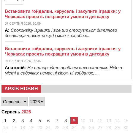
Встановити гойдалки, карусель і закупити іграшки: у
Черкасах просять покращити умови в дитсадку
07 СЕРПНЯ 2026, 10:09
А:
Споконвіку іграшки і все,що стосується дитячого
дозвілля,а також-посуд і миючі засоби,к...
Встановити гойдалки, карусель і закупити іграшки: у
Черкасах просять покращити умови в дитсадку
07 СЕРПНЯ 2026, 09:36
Анатолій:
Не створюйте проблем вихователям. Ніде в
місті в садочках немає ні гірок, ні гойдалок, ...
АРХІВ НОВИН
Серпень
2026
1
2
3
4
5
6
7
8
9
10
11
12
13
14
15
16
17
18
19
20
21
22
23
24
25
26
27
28
29
30