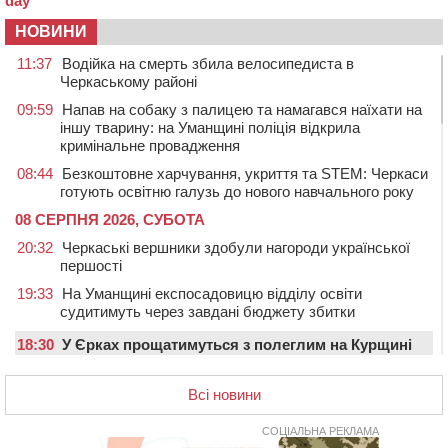
НОВИНИ
11:37
Водійка на смерть збила велосипедиста в
Черкаському районі
09:59
Напав на собаку з палицею та намагався наїхати на
іншу тварину: на Уманщині поліція відкрила
кримінальне провадження
08:44
Безкоштовне харчування, укриття та STEM: Черкаси
готують освітню галузь до нового навчального року
08 СЕРПНЯ 2026, СУБОТА
20:32
Черкаські вершники здобули нагороди української
першості
19:33
На Уманщині експосадовицю відділу освіти
судитимуть через завдані бюджету збитки
18:30
У Єрках прощатимуться з полеглим на Курщині
стрільцем ДШВ
Всі новини
17:29
Апеляційний суд підтвердив стягнення майже 250
тис. грн шкоди за незаконний вилов риби
СОЦІАЛЬНА РЕКЛАМА
16:07
У Черкасах за ніч виявили 15 порушників