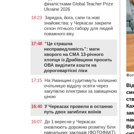
фіналістками Global Teacher Prize
Ukraine 2026
18:23
Зарядка, йога, сапи та нові
знайомства: у Черкасах закрили
сезон літнього табору для людей
поважного віку
17:48
“Це страшна
несправедливість”: мати
хворого на СМА 13-річного
хлопця із Драбівщини просить
ОВА виділити кошти на
дороговартісні ліки
Фот
17:15
На Уманщині судитимуть колишню
Ві
очільницю відділу освіти через
закупівлю електрики за завищеною
см
ціною
ст
Ках
16:40
У Черкасах провели в останню
путь двох загиблих воїнів
зам
на
16:07
До 1 вересня у Черкасах
Ві
оновлюють дорожню розмітку біля
навчальних закладів (ФОТОФАКТ)
сит