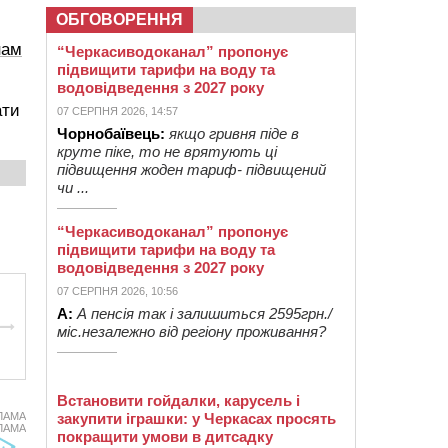
ОБГОВОРЕННЯ
нам
“Черкасиводоканал” пропонує
підвищити тарифи на воду та
водовідведення з 2027 року
ати
07 СЕРПНЯ 2026, 14:57
Чорнобаївець:
якщо гривня піде в
круте піке, то не врятують ці
підвищення жоден тариф- підвищений
чи ...
“Черкасиводоканал” пропонує
підвищити тарифи на воду та
водовідведення з 2027 року
07 СЕРПНЯ 2026, 10:56
А:
А пенсія так і залишиться 2595грн./
міс.незалежно від регіону проживання?
Встановити гойдалки, карусель і
ЛАМА
закупити іграшки: у Черкасах просять
ЛАМА
покращити умови в дитсадку