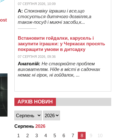
07 СЕРПНЯ 2026, 10:09
А:
Споконвіку іграшки і все,що
стосується дитячого дозвілля,а
також-посуд і миючі засоби,к...
Встановити гойдалки, карусель і
закупити іграшки: у Черкасах просять
покращити умови в дитсадку
07 СЕРПНЯ 2026, 09:36
Анатолій:
Не створюйте проблем
вихователям. Ніде в місті в садочках
немає ні гірок, ні гойдалок, ...
АРХІВ НОВИН
Серпень
2026
1
2
3
4
5
6
7
8
9
10