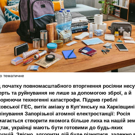
о тематичне
д початку повномасштабного вторгнення росіяни несу
ерть та руйнування не лише за допомогою зброї, а й
ворюючи техногенні катастрофи. Підрив греблі
овської ГЕС, витік аміаку в Куп’янську на Харківщині
інування Запорізької атомної електростанції: Росія
магається створити якомога більше лиха на нашій зем
дтак, українці мають бути готовими до будь-яких
уацій. Звісно, алгоритм дій буде різнитися, залежно 