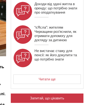
Доходи від здачі житла в
оренду: що потрібно знати
про оподаткування
“єЯсла”: жителям
Черкащини роз’яснили, як
отримати допомогу для
догляду за дитиною
Не вистачає стажу для
пенсії: як його докупити та
що потрібно знати
ть
Читати ще
,
лі.
Запитай, що цікавить
від