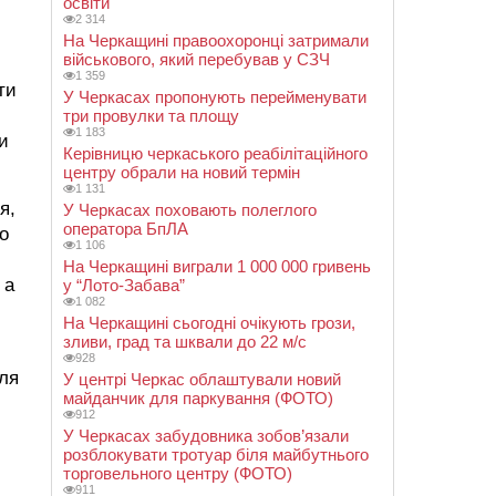
освіти
2 314
На Черкащині правоохоронці затримали
військового, який перебував у СЗЧ
1 359
ти
У Черкасах пропонують перейменувати
три провулки та площу
1 183
и
Керівницю черкаського реабілітаційного
центру обрали на новий термін
1 131
я,
У Черкасах поховають полеглого
оператора БпЛА
о
1 106
На Черкащині виграли 1 000 000 гривень
 а
у “Лото-Забава”
1 082
На Черкащині сьогодні очікують грози,
зливи, град та шквали до 22 м/с
928
сля
У центрі Черкас облаштували новий
майданчик для паркування (ФОТО)
912
У Черкасах забудовника зобов’язали
розблокувати тротуар біля майбутнього
торговельного центру (ФОТО)
911