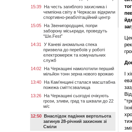
тог
15:39
На честь загиблого захисника і
чемпіона світу в Черкасах відкрили
пев
спортивно-реабілітаційний центр
йд
15:05
На Звенигородщині, попри
заг
заборону міськради, проведуть
“Ше.Fest”
Цен
рек
14:31
У Каневі аномальна спека
призвела до перебоїв у роботі
гро
електромереж та комунальних
служб
До
14:02
На Черкащині намолотили перший
І х
мільйон тонн зерна нового врожаю
ева
13:40
На Кам’янщині сталася масштабна
заз
пожежа сміттєзвалища
Від
13:26
На Черкащині сьогодні очікують
“тр
грози, зливи, град та шквали до 22
м/с
їхн
хро
12:50
Внаслідок падіння вертольота
тиж
загинув 28-річний захисник зі
Сміли
змі