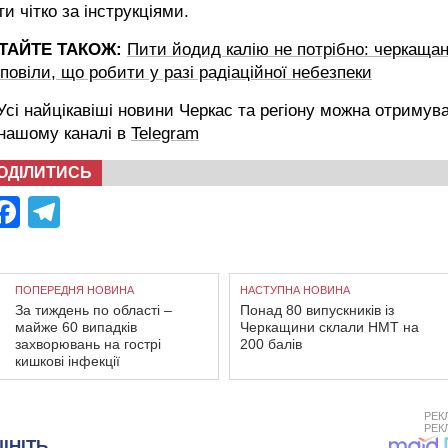
ти чітко за інструкціями.
ТАЙТЕ ТАКОЖ:
Пити йодид калію не потрібно: черкаща
повіли, що робити у разі радіаційної небезпеки
сі найцікавіші новини Черкас та регіону можна отримув
 нашому каналі в
Telegram
ОДІЛИТИСЬ
Facebook
Telegram
ПОПЕРЕДНЯ НОВИНА
НАСТУПНА НОВИНА
За тиждень по області –
Понад 80 випускників із
майже 60 випадків
Черкащини склали НМТ на
захворювань на гострі
200 балів
кишкові інфекції
РЕК
РЕК