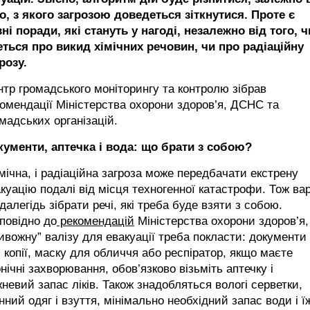
о, з якого загрозою доведеться зіткнутися. Проте є
ні поради, які стануть у нагоді, незалежно від того, ч
еться про викид хімічних речовин, чи про радіаційну
розу.
тр громадського моніторингу та контролю зібрав
омендації Міністерства охорони здоров’я, ДСНС та
мадських організацій.
кументи, аптечка і вода: що брати з собою?
імічна, і радіаційна загроза може передбачати екстрену
куацію подалі від місця техногенної катастрофи. Тож ва
далегідь зібрати речі, які треба буде взяти з собою.
повідно до
рекомендацій
Міністерства охорони здоров’я,
ивожну” валізу для евакуації треба покласти: документи
і копії, маску для обличчя або респіратор, якщо маєте
нічні захворювання, обов’язково візьміть аптечку і
невий запас ліків. Також знадобляться вологі серветки,
нний одяг і взуття, мінімально необхідний запас води і їж