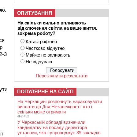
ою,
ОПИТУВАННЯ
На скільки сильно впливають
відключення світла на ваше життя,
зокрема роботу?
ся
Катастрофічно
р
Частково відчутно
2-3
Майже не впливають
Не відчуваю
Переглянути результати
бути
ПОПУЛЯРНЕ НА САЙТІ
На Черкащині розпочнуть нараховувати
виплати до Дня Незалежності: хто і
скільки може отримати
2 452
У Черкаській облраді визначили
кандидатку на посаду директора
установи, яка супроводжує 39 закладів
ії