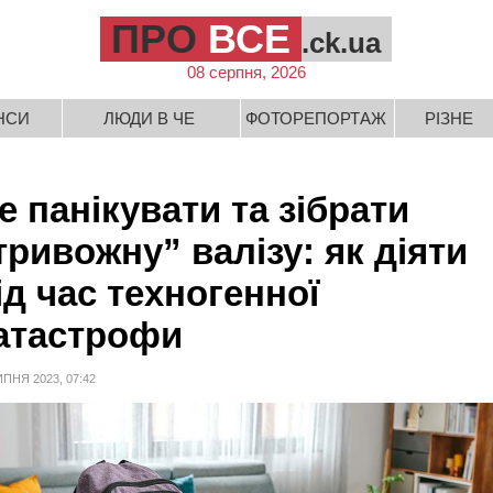
ПРО
ВСЕ
.ck.ua
08 серпня, 2026
НСИ
ЛЮДИ В ЧЕ
ФОТОРЕПОРТАЖ
РІЗНЕ
е панікувати та зібрати
тривожну” валізу: як діяти
ід час техногенної
атастрофи
ИПНЯ 2023, 07:42