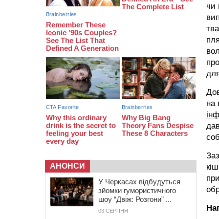
біля Кліщіївки воїн
чи 
вип
07:30
Понад 968 мільйонів гривень
земельного податку сплатили на
тва
Черкащині
пля
06 СЕРПНЯ 2026, ЧЕТВЕР
во
пр
21:13
Вісім медалей, з яких чотири
золоті: черкаські спортсмени
для
тріумфували на чемпіонаті України
До
на 
інф
дав
соб
Заз
АНОНСИ
кіш
при
У Черкасах відбудуться
обр
зйомки гумористичного
шоу “Двіж: Розгони” ...
Нап
03 СЕРПНЯ