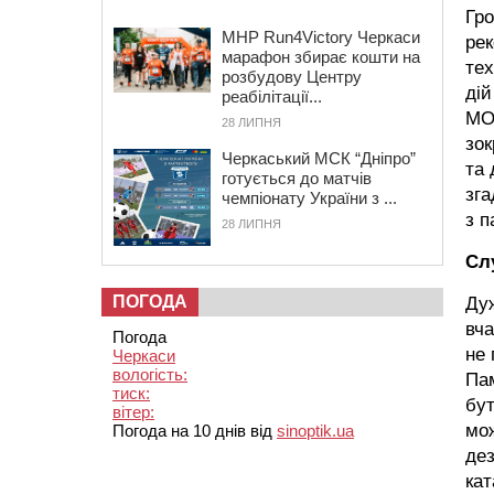
Гро
MHP Run4Victory Черкаси
рек
марафон збирає кошти на
тех
розбудову Центру
дій
реабілітації...
МОЗ
28 ЛИПНЯ
зок
Черкаський МСК “Дніпро”
та 
готується до матчів
зга
чемпіонату України з ...
з п
28 ЛИПНЯ
Сл
ПОГОДА
Дуж
вча
Погода
не 
Черкаси
вологість:
Пам
тиск:
бут
вітер:
мож
Погода на 10 днів від
sinoptik.ua
дез
кат