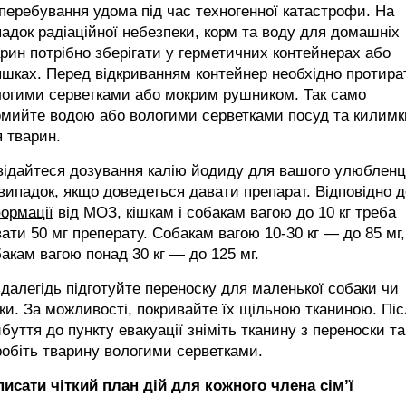
перебування удома під час техногенної катастрофи. На
адок радіаційної небезпеки, корм та воду для домашніх
рин потрібно зберігати у герметичних контейнерах або
шках. Перед відкриванням контейнер необхідно протира
логими серветками або мокрим рушником. Так само
омийте водою або вологими серветками посуд та килимк
 тварин.
відайтеся дозування калію йодиду для вашого улюбленц
випадок, якщо доведеться давати препарат. Відповідно д
ормації
від МОЗ, кішкам і собакам вагою до 10 кг треба
ати 50 мг преперату. Собакам вагою 10-30 кг — до 85 мг,
акам вагою понад 30 кг — до 125 мг.
далегідь підготуйте переноску для маленької собаки чи
ки. За можливості, покривайте їх щільною тканиною. Пі
буття до пункту евакуації зніміть тканину з переноски та
обіть тварину вологими серветками.
исати чіткий план дій для кожного члена сім’ї