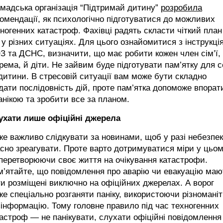
мадська організація “Підтримай дитину”
розробила
омендації, як психологічно підготуватися до можливих
ногенних катастроф. Фахівці радять скласти чіткий план
 у різних ситуаціях. Для цього ознайомитися з інструкці
 та ДСНС, визначити, що має робити кожен член сім’ї,
рема, й діти. Не зайвим буде підготувати пам’ятку для 
дитини. В стресовій ситуації вам може бути складно
дати послідовність дій, проте пам’ятка допоможе впорат
анікою та зробити все за планом.
ухати лише офіційні джерела
е важливо слідкувати за новинами, щоб у разі небезпек
сно зреагувати. Проте варто дотримуватися міри у цьом
перетворюючи своє життя на очікування катастрофи.
’ятайте, що повідомлення про аварію чи евакуацію маю
и розміщені виключно на офіційних джерелах. А ворог
е спеціально розганяти паніку, використоючи різномані
інформацію. Тому головне правило під час техногенних
астроф — не панікувати, слухати офіційні повідомлення