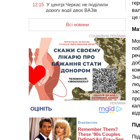
гер
12:15
У центрі Черкас не поділили
вал
дорогу водії двох ВАЗів
це 
11:29
У Черкасах до середини серпня
обмежать рух транспорту на трьох
Всі новини
Ма
вулицях
СОЦІАЛЬНА РЕКЛАМА
10:54
На Черкащині кількість укриттів
Мож
збільшилась уп’ятеро з початку
поб
повномасштабної війни
ре
10:15
У Черкасах водій Audi Q5
доб
спричинив аварію, не пропустивши
кож
інший кросовер
Зна
09:42
“Черкасиводоканал” пропонує
люд
підвищити тарифи на воду та
зас
водовідведення з 2027 року
про
09:08
Встановити гойдалки, карусель і
РЕКЛАМА
кал
закупити іграшки: у Черкасах
від
просять покращити умови в
дитсадку
Пі
08:22
“На щиті” у Чорнобаївську
громаду повертається полеглий
Під