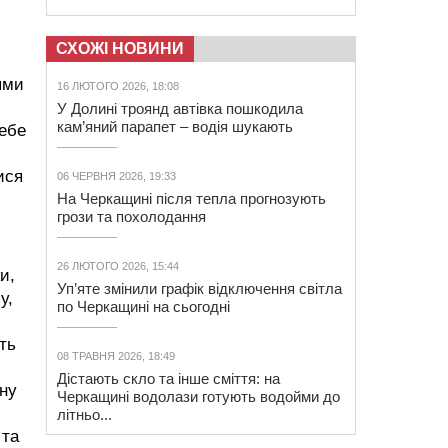
СХОЖІ НОВИНИ
ями
16 ЛЮТОГО 2026, 18:08
У Долині троянд автівка пошкодила
кам’яний парапет – водія шукають
себе
ися
06 ЧЕРВНЯ 2026, 19:33
На Черкащині після тепла прогнозують
грози та похолодання
26 ЛЮТОГО 2026, 15:44
и,
Уп’яте змінили графік відключення світла
у,
по Черкащині на сьогодні
ть
08 ТРАВНЯ 2026, 18:49
Дістають скло та інше сміття: на
тну
Черкащині водолази готують водойми до
літньо...
 та