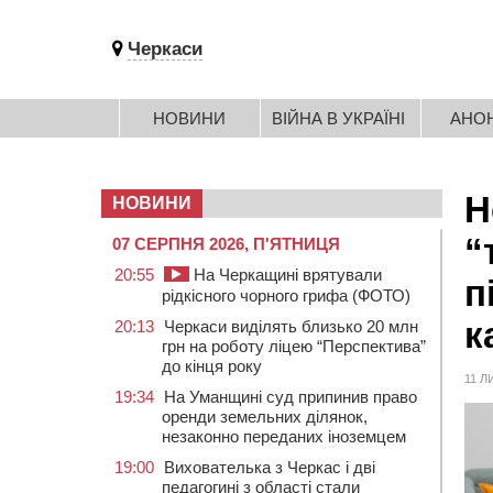
Черкаси
НОВИНИ
ВІЙНА В УКРАЇНІ
АНО
Н
НОВИНИ
“
07 СЕРПНЯ 2026, П'ЯТНИЦЯ
20:55
На Черкащині врятували
п
рідкісного чорного грифа (ФОТО)
к
20:13
Черкаси виділять близько 20 млн
грн на роботу ліцею “Перспектива”
до кінця року
11 Л
19:34
На Уманщині суд припинив право
оренди земельних ділянок,
незаконно переданих іноземцем
19:00
Вихователька з Черкас і дві
педагогині з області стали