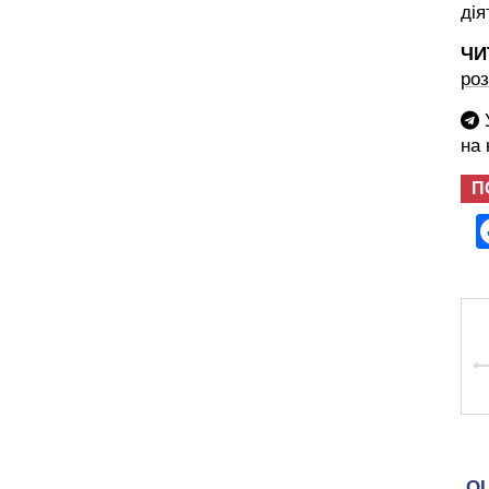
дія
ЧИ
роз
У
на
П