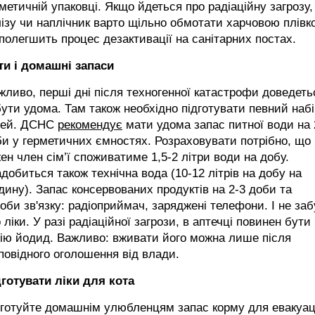
метичній упаковці. Якщо йдеться про радіаційну загрозу,
ізу чи наплічник варто щільно обмотати харчовою плівк
полегшить процес дезактивації на санітарних постах.
ти і домашні запаси
ливо, перші дні після техногенної катастрофи доведеть
ути удома. Там також необхідно підготувати певний набі
чей. ДСНС
рекомендує
мати удома запас питної води на 
и у герметичних ємностях. Розраховувати потрібно, що
ен член сім’ї споживатиме 1,5-2 літри води на добу.
добиться також технічна вода (10-12 літрів на добу на
ину). Запас консервованих продуктів на 2-3 доби та
оби зв'язку: радіоприймач, заряджені телефони. І не за
 ліки. У разі радіаційної загрози, в аптечці повинен бути
ію йодид. Важливо: вживати його можна лише після
повідного оголошення від влади.
дготувати ліки для кота
готуйте домашнім улюбленцям запас корму для евакуац