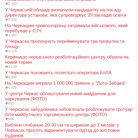
2 443
У Черкаській облраді визначили кандидатку на посаду
директора установи, яка супроводжує 39 закладів освіти
2 310
На Черкащині правоохоронці затримали військового, який
перебував у СЗЧ
1 352
У Черкасах пропонують перейменувати три провулки та
площу
1 179
Керівницю черкаського реабілітаційного центру обрали на
новий термін
1 119
У Черкасах поховають полеглого оператора БпЛА
1 099
На Черкащині виграли 1 000 000 гривень у “Лото-Забава”
1 079
У центрі Черкас облаштували новий майданчик для
паркування (ФОТО)
910
У Черкасах забудовника зобов’язали розблокувати тротуар
біля майбутнього торговельного центру (ФОТО)
906
Вибоїни глибиною 20-30 см та шириною до 3 метрів: у
Черкасах просять відремонтувати під’їзд до житлових
будинків