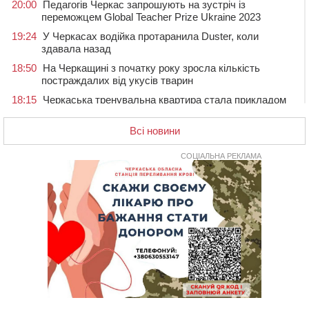
20:00
Педагогів Черкас запрошують на зустріч із
переможцем Global Teacher Prize Ukraine 2023
19:24
У Черкасах водійка протаранила Duster, коли
здавала назад
18:50
На Черкащині з початку року зросла кількість
постраждалих від укусів тварин
18:15
Черкаська тренувальна квартира стала прикладом
для громад з усієї України
Всі новини
17:40
ЧНУ увійшов до 50 найпопулярніших вишів України
серед вступників
СОЦІАЛЬНА РЕКЛАМА
17:07
На Хімселищі у Черкасах облаштували новий
контейнерний майданчик
16:32
Без розтину грудної клітки: у Черкасах 75-річній
пацієнтці замінили аортальний клапан
16:00
У Черкаському онкоцентрі встановили сонячну
електростанцію за понад пів мільйона гривень
15:30
У Київській області прощаються з полеглим на
фронті жителем Монастирищини
14:53
У Черкасах містяни через нову скляну зупинку і