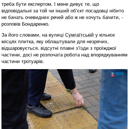
треба бути експертом. І мене дивує те, що
відповідальні за той чи інший об’єкт посадовці нібито
не бачать очевидних речей або ж не хочуть бачити, -
розповів Бондаренко.
За його словами, на вулиці
Сумгаїтській
у кількох
місцях плитка, яку облаштували для незрячих,
відшаровується, відсутні плавні з’їзди з проїжджої
частини, досі не розпочата робота над впорядкуванням
частини тротуарів.