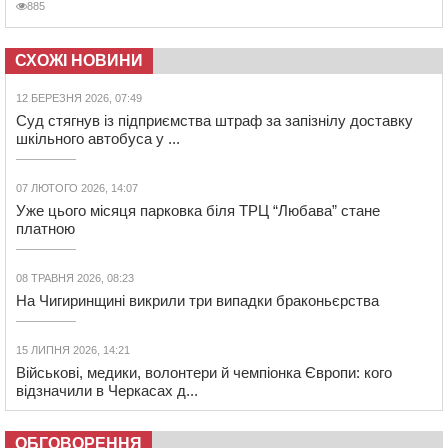
885
СХОЖІ НОВИНИ
12 БЕРЕЗНЯ 2026, 07:49
Суд стягнув із підприємства штраф за запізнілу доставку
шкільного автобуса у ...
07 ЛЮТОГО 2026, 14:07
Уже цього місяця парковка біля ТРЦ “Любава” стане
платною
08 ТРАВНЯ 2026, 08:23
На Чигиринщині викрили три випадки браконьєрства
15 ЛИПНЯ 2026, 14:21
Військові, медики, волонтери й чемпіонка Європи: кого
відзначили в Черкасах д...
ОБГОВОРЕННЯ