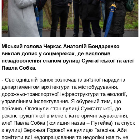
Міський голова Черкас Анатолій Бондаренко
виклав допис у соцмережах, де
висловив
незадоволення станом вулиці Сумгаїтської та алеї
Павла Собка.
- Сьогоднішній ранок розпочав із виїзної наради із
департаментом архітектури та містобудування,
дорожньо-транспортної інфраструктури та екології,
управлінням інспектування. Я обурений тим, що
побачив. Оглянули стан вулиці Сумгаїтської, до
реконструкції якої в мене є категоричні зауваження,
алеї Павла Собка (колишня назва – Путейка) та спуск
з вулиці Верхньої Горової на вулицю Гагаріна. Аби
помітити всі недопрацювання та недоліки навіть не