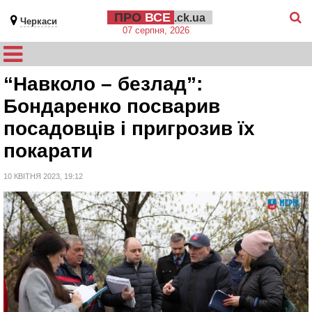
ПРО
ВСЕ
.ck.ua
Черкаси
07 серпня, 2026
“Навколо – безлад”:
Бондаренко посварив
посадовців і пригрозив їх
покарати
10 КВІТНЯ 2023, 19:12