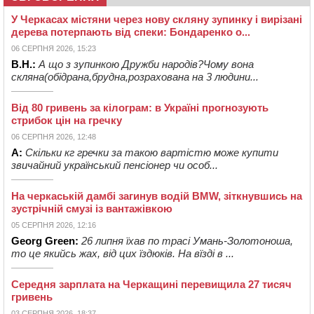
У Черкасах містяни через нову скляну зупинку і вирізані
дерева потерпають від спеки: Бондаренко о...
06 СЕРПНЯ 2026, 15:23
В.Н.:
А що з зупинкою Дружби народів?Чому вона
скляна(обідрана,брудна,розрахована на 3 людини...
Від 80 гривень за кілограм: в Україні прогнозують
стрибок цін на гречку
06 СЕРПНЯ 2026, 12:48
А:
Скільки кг гречки за такою вартістю може купити
звичайний український пенсіонер чи особ...
На черкаській дамбі загинув водій BMW, зіткнувшись на
зустрічній смузі із вантажівкою
05 СЕРПНЯ 2026, 12:16
Georg Green:
26 липня їхав по трасі Умань-Золотоноша,
то це якийсь жах, від цих їздюків. На вїзді в ...
Середня зарплата на Черкащині перевищила 27 тисяч
гривень
03 СЕРПНЯ 2026, 18:37