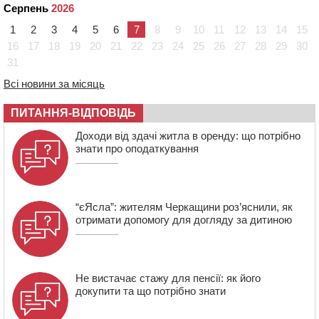
Серпень
2026
Авдіївку, нагородили “Комбатантським хрестом”
1
2
3
4
5
6
7
8
9
10
11
12
13
14
15
10:10
На Черкащині п’яний мотоцикліст зіткнувся з
мопедом: двоє людей у лікарні
16
17
18
19
20
21
22
23
24
25
26
27
28
29
30
31
09:42
Ветерани МСК “Дніпро” вибороли бронзу чемпіонату
України
Всі новини за місяць
08:57
На Уманщині підрядника зобов’язали сплатити понад
670 тис грн штрафу за незаконні зміни до договору
ПИТАННЯ-ВІДПОВІДЬ
08:20
Обрано претендента на посаду директора
Доходи від здачі житла в оренду: що потрібно
Мокрокалигірського психоневрологічного інтернату
знати про оподаткування
“єЯсла”: жителям Черкащини роз’яснили, як
отримати допомогу для догляду за дитиною
Не вистачає стажу для пенсії: як його
докупити та що потрібно знати