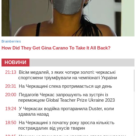
НОВИНИ
21:13
Вісім медалей, з яких чотири золоті: черкаські
спортсмени тріумфували на чемпіонаті України
20:31
На Черкащині спека протримається ще день
20:00
Педагогів Черкас запрошують на зустріч із
переможцем Global Teacher Prize Ukraine 2023
19:24
У Черкасах водійка протаранила Duster, коли
здавала назад
18:50
На Черкащині з початку року зросла кількість
постраждалих від укусів тварин