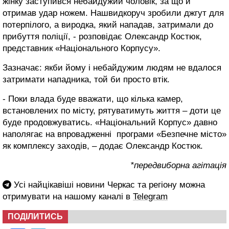
жінку заступився небайдужий чоловік, за що й
отримав удар ножем. Нашвидкоруч зробили джгут для
потерпілого, а виродка, який нападав, затримали до
прибуття поліції, - розповідає Олександр Костюк,
представник «Національного Корпусу».
Зазначає: якби йому і небайдужим людям не вдалося
затримати нападника, той би просто втік.
- Поки влада буде вважати, що кілька камер,
встановлених по місту, рятуватимуть життя – доти це
буде продовжуватись. «Національний Корпус» давно
наполягає на впровадженні програми «Безпечне місто»
як комплексу заходів, – додає Олександр Костюк.
*передвиборна агітація
Усі найцікавіші новини Черкас та регіону можна
отримувати на нашому каналі в
Telegram
ПОДІЛИТИСЬ