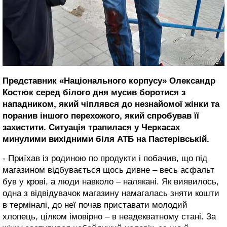
Представник «Національного корпусу» Олександр
Костюк серед білого дня мусив боротися з
нападником, який чіплявся до незнайомої жінки та
поранив іншого перехожого, який спробував її
захистити. Ситуація трапилася у Черкасах
минулими вихідними біля АТБ на Пастерівській.
- Приїхав із родиною по продукти і побачив, що під
магазином відбувається щось дивне – весь асфальт
був у крові, а люди навколо – налякані. Як виявилось,
одна з відвідувачок магазину намагалась зняти кошти
в терміналі, до неї почав приставати молодий
хлопець, цілком імовірно – в неадекватному стані. За