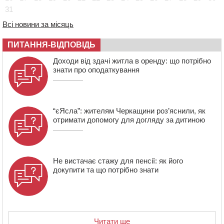
670 тис грн штрафу за незаконні зміни до договору
31
08:20
Обрано претендента на посаду директора
Всі новини за місяць
Мокрокалигірського психоневрологічного інтернату
07:23
Уманські міграційники видворили з країни грузина,
ПИТАННЯ-ВІДПОВІДЬ
який відсидів термін у колонії
Доходи від здачі житла в оренду: що потрібно
знати про оподаткування
“єЯсла”: жителям Черкащини роз’яснили, як
отримати допомогу для догляду за дитиною
Не вистачає стажу для пенсії: як його
докупити та що потрібно знати
Читати ще