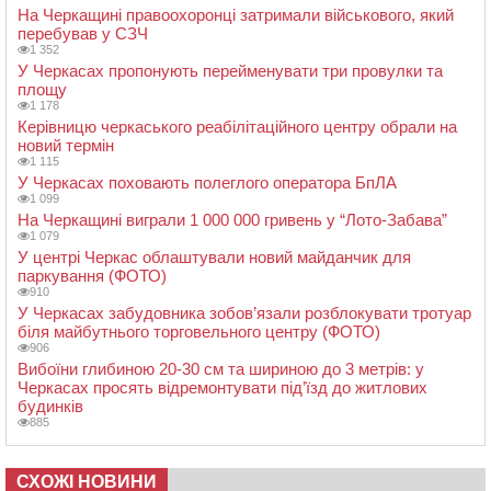
На Черкащині правоохоронці затримали військового, який
перебував у СЗЧ
1 352
У Черкасах пропонують перейменувати три провулки та
площу
1 178
Керівницю черкаського реабілітаційного центру обрали на
новий термін
1 115
У Черкасах поховають полеглого оператора БпЛА
1 099
На Черкащині виграли 1 000 000 гривень у “Лото-Забава”
1 079
У центрі Черкас облаштували новий майданчик для
паркування (ФОТО)
910
У Черкасах забудовника зобов’язали розблокувати тротуар
біля майбутнього торговельного центру (ФОТО)
906
Вибоїни глибиною 20-30 см та шириною до 3 метрів: у
Черкасах просять відремонтувати під’їзд до житлових
будинків
885
СХОЖІ НОВИНИ