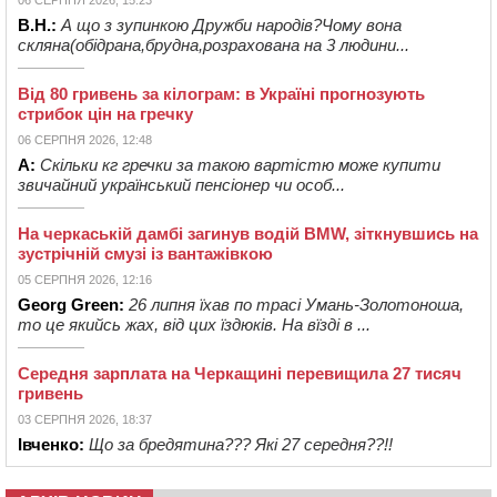
В.Н.:
А що з зупинкою Дружби народів?Чому вона
скляна(обідрана,брудна,розрахована на 3 людини...
Від 80 гривень за кілограм: в Україні прогнозують
стрибок цін на гречку
06 СЕРПНЯ 2026, 12:48
А:
Скільки кг гречки за такою вартістю може купити
звичайний український пенсіонер чи особ...
На черкаській дамбі загинув водій BMW, зіткнувшись на
зустрічній смузі із вантажівкою
05 СЕРПНЯ 2026, 12:16
Georg Green:
26 липня їхав по трасі Умань-Золотоноша,
то це якийсь жах, від цих їздюків. На вїзді в ...
Середня зарплата на Черкащині перевищила 27 тисяч
гривень
03 СЕРПНЯ 2026, 18:37
Івченко:
Що за бредятина??? Які 27 середня??!!