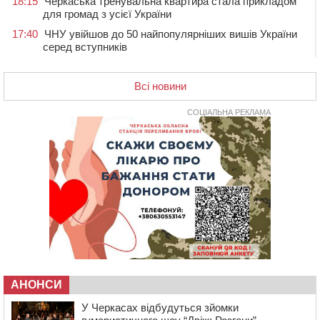
18:15
Черкаська тренувальна квартира стала прикладом
для громад з усієї України
17:40
ЧНУ увійшов до 50 найпопулярніших вишів України
серед вступників
17:07
На Хімселищі у Черкасах облаштували новий
контейнерний майданчик
Всі новини
16:32
Без розтину грудної клітки: у Черкасах 75-річній
пацієнтці замінили аортальний клапан
СОЦІАЛЬНА РЕКЛАМА
16:00
У Черкаському онкоцентрі встановили сонячну
електростанцію за понад пів мільйона гривень
15:30
У Київській області прощаються з полеглим на
фронті жителем Монастирищини
14:53
У Черкасах містяни через нову скляну зупинку і
вирізані дерева потерпають від спеки: Бондаренко
обіцяє масштабне озеленення
14:17
Провокував конфлікт і зачинився в автівці: у ТЦК
прокоментували скандал із затриманням
чоловіка у Тальному
АНОНСИ
У Черкасах відбудуться зйомки
13:55
У Тальному працівники ТЦК вибили вікно і