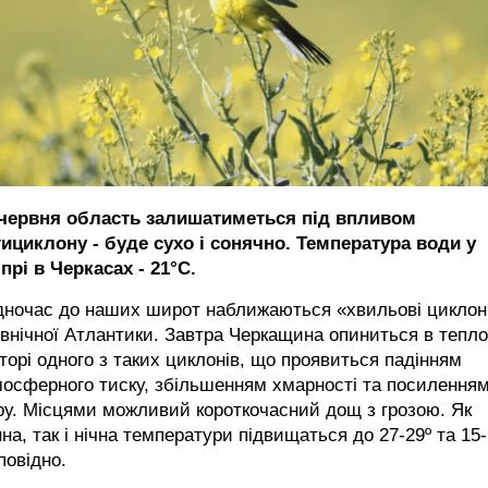
 червня область залишатиметься під впливом
тициклону - буде сухо і сонячно. Температура води у
прі в Черкасах - 21°С.
дночас до наших широт наближаються «хвильові цикло
івнічної Атлантики. Завтра Черкащина опиниться в тепл
торі одного з таких циклонів, що проявиться падінням
осферного тиску, збільшенням хмарності та посилення
ру. Місцями можливий короткочасний дощ з грозою. Як
на, так і нічна температури підвищаться до 27-29º та 15-
повідно.