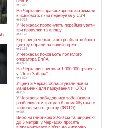
освіти
2 310
На Черкащині правоохоронці затримали
військового, який перебував у СЗЧ
1 352
У Черкасах пропонують перейменувати
три провулки та площу
1 178
Керівницю черкаського реабілітаційного
центру обрали на новий термін
1 115
У Черкасах поховають полеглого
оператора БпЛА
1 099
На Черкащині виграли 1 000 000 гривень
у “Лото-Забава”
1 078
У центрі Черкас облаштували новий
майданчик для паркування (ФОТО)
910
У Черкасах забудовника зобов’язали
розблокувати тротуар біля майбутнього
торговельного центру (ФОТО)
905
Вибоїни глибиною 20-30 см та шириною
до 3 метрів: у Черкасах просять
відремонтувати під’їзд до житлових