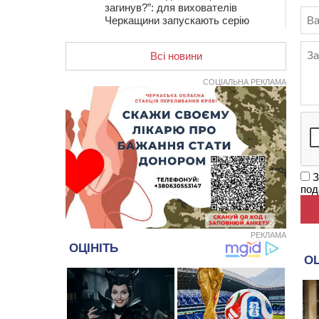
загинув?”: для вихователів
Черкащини запускають серію
унікальних тренінгів
Всі новини
12:14
На Золотоніщині вже десяту
добу гасять пожежу торфу
СОЦІАЛЬНА РЕКЛАМА
11:35
Від 80 гривень за кілограм: в
Україні прогнозують стрибок цін на
гречку
10:56
Захисника зі Звенигородщини,
який обороняв Авдіївку,
нагородили “Комбатантським
хрестом”
З
под
10:10
На Черкащині п’яний мотоцикліст
зіткнувся з мопедом: двоє людей у
лікарні
РЕКЛАМА
09:42
Ветерани МСК “Дніпро” вибороли
бронзу чемпіонату України
08:57
На Уманщині підрядника
зобов’язали сплатити понад 670
тис грн штрафу за незаконні зміни
до договору