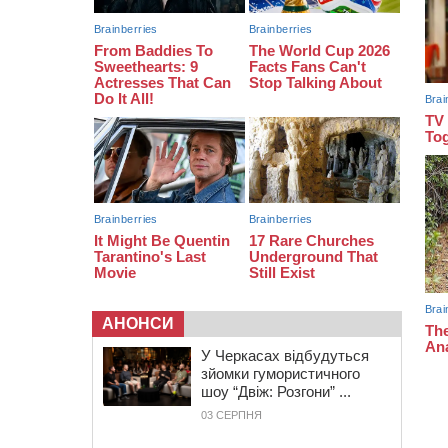
08:20
Обрано претендента на посаду
директора Мокрокалигірського
психоневрологічного інтернату
07:23
Уманські міграційники видворили з
країни грузина, який відсидів
термін у колонії
АНОНСИ
У Черкасах відбудуться
зйомки гумористичного
шоу “Двіж: Розгони” ...
03 СЕРПНЯ