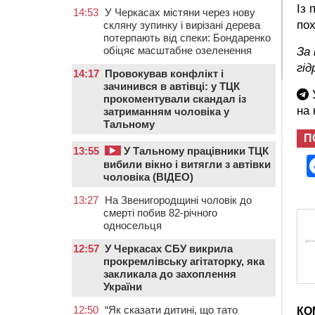
Із 
14:53
У Черкасах містяни через нову
пох
скляну зупинку і вирізані дерева
потерпають від спеки: Бондаренко
обіцяє масштабне озеленення
За
гід
14:17
Провокував конфлікт і
зачинився в автівці: у ТЦК
У
прокоментували скандал із
на
затриманням чоловіка у
Тальному
П
13:55
У Тальному працівники ТЦК
вибили вікно і витягли з автівки
чоловіка (ВІДЕО)
13:27
На Звенигородщині чоловік до
смерті побив 82-річного
односельця
12:57
У Черкасах СБУ викрила
прокремлівську агітаторку, яка
закликала до захоплення
України
12:50
“Як сказати дитині, що тато
КО