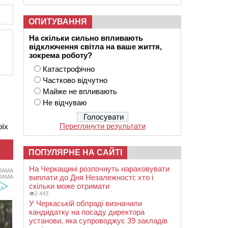
ОПИТУВАННЯ
На скільки сильно впливають
відключення світла на ваше життя,
зокрема роботу?
Катастрофічно
Частково відчутно
Майже не впливають
Не відчуваю
Переглянути результати
оїх
ПОПУЛЯРНЕ НА САЙТІ
На Черкащині розпочнуть нараховувати
ЛАМА
виплати до Дня Незалежності: хто і
ЛАМА
скільки може отримати
2 443
У Черкаській облраді визначили
кандидатку на посаду директора
установи, яка супроводжує 39 закладів