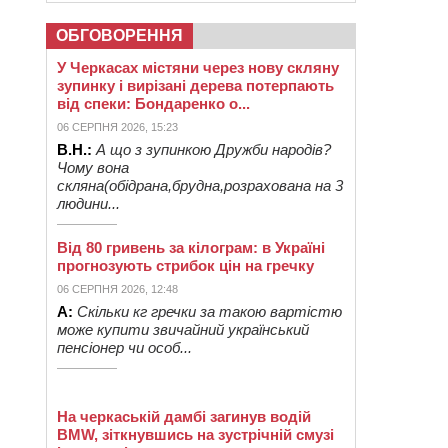
ОБГОВОРЕННЯ
У Черкасах містяни через нову скляну
зупинку і вирізані дерева потерпають
від спеки: Бондаренко о...
06 СЕРПНЯ 2026, 15:23
В.Н.:
А що з зупинкою Дружби народів?
Чому вона
скляна(обідрана,брудна,розрахована на 3
людини...
Від 80 гривень за кілограм: в Україні
прогнозують стрибок цін на гречку
06 СЕРПНЯ 2026, 12:48
А:
Скільки кг гречки за такою вартістю
може купити звичайний український
пенсіонер чи особ...
На черкаській дамбі загинув водій
BMW, зіткнувшись на зустрічній смузі