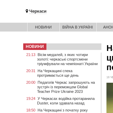
Черкаси
НОВИНИ
ВІЙНА В УКРАЇНІ
АНО
Н
НОВИНИ
21:13
Вісім медалей, з яких чотири
ц
золоті: черкаські спортсмени
тріумфували на чемпіонаті України
п
20:31
На Черкащині спека
протримається ще день
18 Ч
20:00
Педагогів Черкас запрошують на
зустріч із переможцем Global
Teacher Prize Ukraine 2023
19:24
У Черкасах водійка протаранила
Duster, коли здавала назад
18:50
На Черкащині з початку року