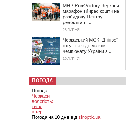
MHP Run4Victory Черкаси
марафон збирає кошти на
розбудову Центру
реабілітації...
28 ЛИПНЯ
Черкаський МСК “Дніпро”
готується до матчів
чемпіонату України з ...
28 ЛИПНЯ
ПОГОДА
Погода
Черкаси
вологість:
тиск:
вітер:
Погода на 10 днів від
sinoptik.ua