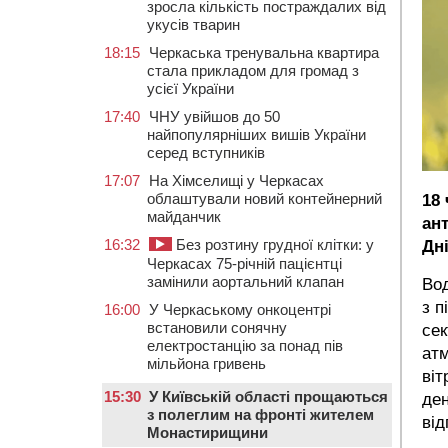
зросла кількість постраждалих від
укусів тварин
18:15
Черкаська тренувальна квартира
стала прикладом для громад з
усієї України
17:40
ЧНУ увійшов до 50
найпопулярніших вишів України
серед вступників
17:07
На Хімселищі у Черкасах
облаштували новий контейнерний
18
майданчик
ан
16:32
Без розтину грудної клітки: у
Дні
Черкасах 75-річній пацієнтці
замінили аортальний клапан
Во
з п
16:00
У Черкаському онкоцентрі
встановили сонячну
сек
електростанцію за понад пів
атм
мільйона гривень
віт
15:30
У Київській області прощаються
ден
з полеглим на фронті жителем
від
Монастирищини