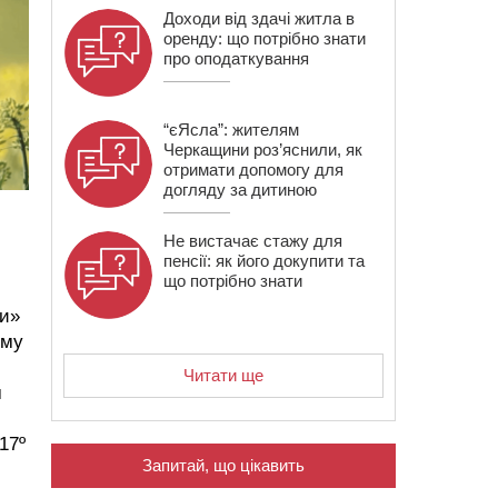
Доходи від здачі житла в
оренду: що потрібно знати
про оподаткування
“єЯсла”: жителям
Черкащини роз’яснили, як
отримати допомогу для
догляду за дитиною
Не вистачає стажу для
пенсії: як його докупити та
що потрібно знати
ни»
ому
Читати ще
м
17º
Запитай, що цікавить