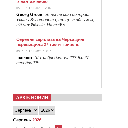
із вантажівкою
05 СЕРПНЯ 2026, 12:16
Georg Green:
26 липня їхав по трасі
Умань-Золотоноша, то це якийсь жах,
від цих їздюків. На вїзді в ...
Середня зарплата на Черкащині
перевищила 27 тисяч гривень
03 СЕРПНЯ 2026, 18:37
Івченко:
Що за бредятина??? Які 27
середня??!!
АРХІВ НОВИН
Серпень
2026