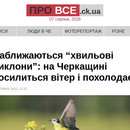
ПРО
ВСЕ
.ck.ua
07 серпня, 2026
НСИ
ЛЮДИ В ЧЕ
ФОТОРЕПОРТАЖ
РІЗНЕ
аближаються “хвильові
иклони”: на Черкащині
осилиться вітер і похолода
ЕРВНЯ 2025, 13:15