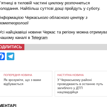
п’ятниці в тиловій частині циклону розпочнеться
олодання. Найбільш суттєві дощі пройдуть у суботу.
 інформацією Черкаського обласного центру з
рометеорології
сі найцікавіші новини Черкас та регіону можна отримув
 нашому каналі в
Telegram
ОДІЛИТИСЬ
Facebook
Telegram
ПОПЕРЕДНЯ НОВИНА
НАСТУПНА НОВИНА
Як зрозуміти, що з вами
У Черкаському районі
відбувається
проводжають в останню путь
загиблого у ДТП
нацгвардійця
МЕНТАРІ