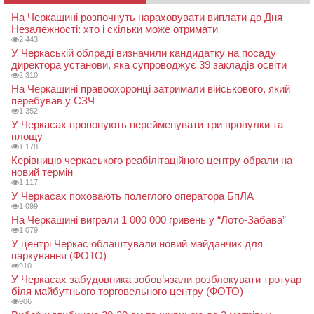
На Черкащині розпочнуть нараховувати виплати до Дня
Незалежності: хто і скільки може отримати
2 443
У Черкаській облраді визначили кандидатку на посаду
директора установи, яка супроводжує 39 закладів освіти
2 310
На Черкащині правоохоронці затримали військового, який
перебував у СЗЧ
1 352
У Черкасах пропонують перейменувати три провулки та
площу
1 178
Керівницю черкаського реабілітаційного центру обрали на
новий термін
1 117
У Черкасах поховають полеглого оператора БпЛА
1 099
На Черкащині виграли 1 000 000 гривень у “Лото-Забава”
1 079
У центрі Черкас облаштували новий майданчик для
паркування (ФОТО)
910
У Черкасах забудовника зобов’язали розблокувати тротуар
біля майбутнього торговельного центру (ФОТО)
906