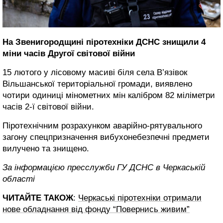
На Звенигородщині піротехніки ДСНС знищили 4
міни часів Другої світової війни
15 лютого у лісовому масиві біля села В’язівок
Вільшанської територіальної громади, виявлено
чотири одиниці мінометних мін калібром 82 міліметри
часів 2-ї світової війни.
Піротехнічним розрахунком аварійно-рятувального
загону спецпризначення вибухонебезпечні предмети
вилучено та знищено.
За інформацією пресслужби ГУ ДСНС в Черкаській
області
ЧИТАЙТЕ ТАКОЖ
:
Черкаські піротехніки отримали
нове обладнання від фонду “Повернись живим”