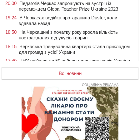
20:00
Педагогів Черкас запрошують на зустріч із
переможцем Global Teacher Prize Ukraine 2023
19:24
У Черкасах водійка протаранила Duster, коли
здавала назад
18:50
На Черкащині з початку року зросла кількість
постраждалих від укусів тварин
18:15
Черкаська тренувальна квартира стала прикладом
для громад з усієї України
17:40
ЧНУ увійшов до 50 найпопулярніших вишів України
серед вступників
Всі новини
17:07
На Хімселищі у Черкасах облаштували новий
контейнерний майданчик
СОЦІАЛЬНА РЕКЛАМА
16:32
Без розтину грудної клітки: у Черкасах 75-річній
пацієнтці замінили аортальний клапан
16:00
У Черкаському онкоцентрі встановили сонячну
електростанцію за понад пів мільйона гривень
15:30
У Київській області прощаються з полеглим на
фронті жителем Монастирищини
14:53
У Черкасах містяни через нову скляну зупинку і