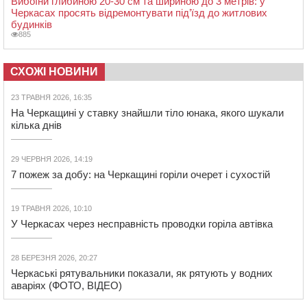
Вибоїни глибиною 20-30 см та шириною до 3 метрів: у
Черкасах просять відремонтувати під’їзд до житлових
будинків
885
СХОЖІ НОВИНИ
23 ТРАВНЯ 2026, 16:35
На Черкащині у ставку знайшли тіло юнака, якого шукали
кілька днів
29 ЧЕРВНЯ 2026, 14:19
7 пожеж за добу: на Черкащині горіли очерет і сухостій
19 ТРАВНЯ 2026, 10:10
У Черкасах через несправність проводки горіла автівка
28 БЕРЕЗНЯ 2026, 20:27
Черкаські рятувальники показали, як рятують у водних
аваріях (ФОТО, ВІДЕО)