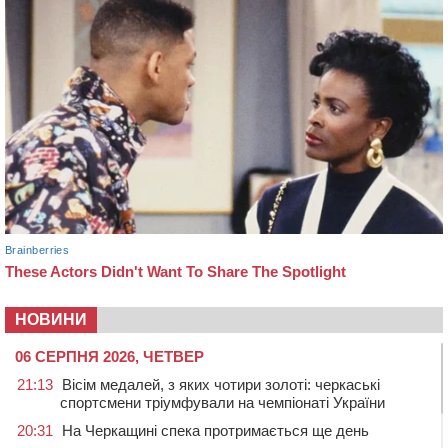
НОВИНИ
06 СЕРПНЯ 2026, ЧЕТВЕР
21:13
Вісім медалей, з яких чотири золоті: черкаські
спортсмени тріумфували на чемпіонаті України
20:31
На Черкащині спека протримається ще день