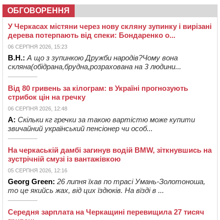
ОБГОВОРЕННЯ
У Черкасах містяни через нову скляну зупинку і вирізані
дерева потерпають від спеки: Бондаренко о...
06 СЕРПНЯ 2026, 15:23
В.Н.:
А що з зупинкою Дружби народів?Чому вона
скляна(обідрана,брудна,розрахована на 3 людини...
Від 80 гривень за кілограм: в Україні прогнозують
стрибок цін на гречку
06 СЕРПНЯ 2026, 12:48
А:
Скільки кг гречки за такою вартістю може купити
звичайний український пенсіонер чи особ...
На черкаській дамбі загинув водій BMW, зіткнувшись на
зустрічній смузі із вантажівкою
05 СЕРПНЯ 2026, 12:16
Georg Green:
26 липня їхав по трасі Умань-Золотоноша,
то це якийсь жах, від цих їздюків. На вїзді в ...
Середня зарплата на Черкащині перевищила 27 тисяч