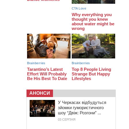
12:15
У центрі Черкас не поділили
дорогу водії двох ВАЗів
АНОНСИ
У Черкасах відбудуться
зйомки гумористичного
шоу “Двіж: Розгони” ...
03 СЕРПНЯ