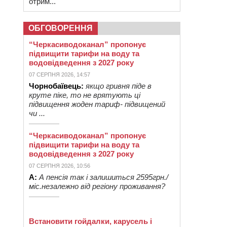
отрим...
ОБГОВОРЕННЯ
“Черкасиводоканал” пропонує
підвищити тарифи на воду та
водовідведення з 2027 року
07 СЕРПНЯ 2026, 14:57
Чорнобаївець:
якщо гривня піде в
круте піке, то не врятують ці
підвищення жоден тариф- підвищений
чи ...
“Черкасиводоканал” пропонує
підвищити тарифи на воду та
водовідведення з 2027 року
07 СЕРПНЯ 2026, 10:56
А:
А пенсія так і залишиться 2595грн./
міс.незалежно від регіону проживання?
Встановити гойдалки, карусель і