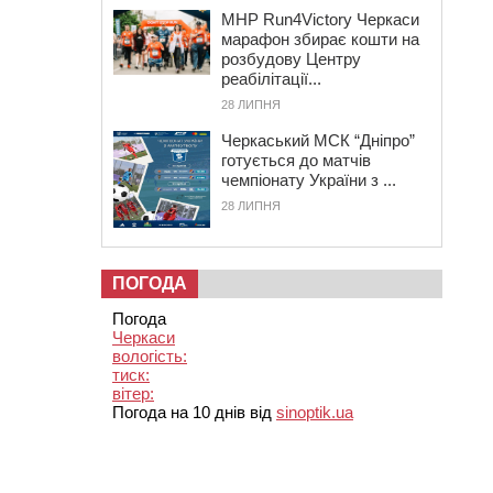
MHP Run4Victory Черкаси
марафон збирає кошти на
розбудову Центру
реабілітації...
28 ЛИПНЯ
Черкаський МСК “Дніпро”
готується до матчів
чемпіонату України з ...
28 ЛИПНЯ
ПОГОДА
Погода
Черкаси
вологість:
тиск:
вітер:
Погода на 10 днів від
sinoptik.ua