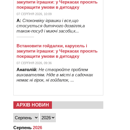
закупити іграшки: у Черкасах просять
покращити умови в дитсадку
07 СЕРПНЯ 2026, 10:09
А:
Споконвіку іграшки і все,що
стосується дитячого дозвілля,а
також-посуд і миючі засоби,к...
Встановити гойдалки, карусель і
закупити іграшки: у Черкасах просять
покращити умови в дитсадку
07 СЕРПНЯ 2026, 09:36
Анатолій:
Не створюйте проблем
вихователям. Ніде в місті в садочках
немає ні гірок, ні гойдалок, ...
АРХІВ НОВИН
Серпень
2026