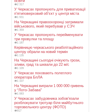
освіти
2 317
У Черкасах пропонують для приватизації
п’ятиповерховий об’єкт у центрі міста
1 931
На Черкащині правоохоронці затримали
військового, який перебував у СЗЧ
1 359
У Черкасах пропонують перейменувати
три провулки та площу
1 187
Керівницю черкаського реабілітаційного
центру обрали на новий термін
1 135
На Черкащині сьогодні очікують грози,
зливи, град та шквали до 22 м/с
1 109
У Черкасах поховають полеглого
оператора БпЛА
1 107
На Черкащині виграли 1 000 000 гривень
у “Лото-Забава”
1 083
У Черкасах забудовника зобов’язали
розблокувати тротуар біля майбутнього
торговельного центру (ФОТО)
917