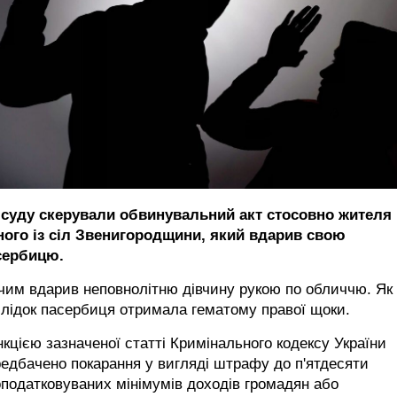
 суду скерували обвинувальний акт стосовно жителя
ного із сіл Звенигородщини, який вдарив свою
сербицю.
чим вдарив неповнолітню дівчину рукою по обличчю. Як
лідок пасербиця отримала гематому правої щоки.
кцією зазначеної статті Кримінального кодексу України
едбачено покарання у вигляді штрафу до п'ятдесяти
податковуваних мінімумів доходів громадян або