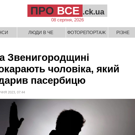
ПРО
ВСЕ
.ck.ua
08 серпня, 2026
НСИ
ЛЮДИ В ЧЕ
ФОТОРЕПОРТАЖ
РІЗНЕ
а Звенигородщині
окарають чоловіка, який
дарив пасербицю
ІЧНЯ 2023, 07:44