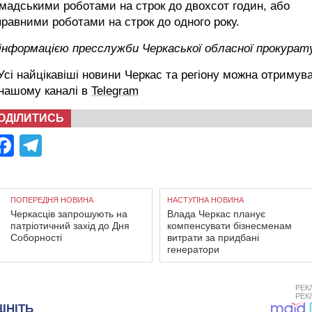
мадськими роботами на строк до двохсот годин, або
равними роботами на строк до одного року.
 інформацією пресслужби Черкаської обласної прокурат
сі найцікавіші новини Черкас та регіону можна отримув
 нашому каналі в
Telegram
ОДІЛИТИСЬ
Facebook
Telegram
ПОПЕРЕДНЯ НОВИНА
НАСТУПНА НОВИНА
Черкасців запрошують на
Влада Черкас планує
патріотичний захід до Дня
компенсувати бізнесменам
Соборності
витрати за придбані
генератори
РЕК
РЕК