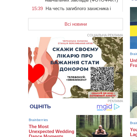
15:39
На честь загиблого захисника і
чемпіона світу в Черкасах відкрили
спортивно-реабілітаційний центр
Всі новини
15:05
На Звенигородщині, попри
заборону міськради, проведуть
СОЦІАЛЬНА РЕКЛАМА
“Ше.Fest”
14:31
У Каневі аномальна спека
призвела до перебоїв у роботі
електромереж та комунальних
служб
14:02
На Черкащині намолотили перший
мільйон тонн зерна нового врожаю
13:40
На Кам’янщині сталася масштабна
пожежа сміттєзвалища
13:26
На Черкащині сьогодні очікують
РЕКЛАМА
грози, зливи, град та шквали до 22
м/с
12:50
Внаслідок падіння вертольота
загинув 28-річний захисник зі
Сміли