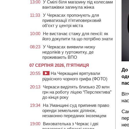
13:00
У Смілі біля магазину під колесами
вантажівки загинула жінка
11:33
У Черкасах пропонують для
приватизації п’ятиповерховий
об’єкт у центрі міста
10:00
Не вистачає стажу для пенсії: як
його докупити та що потрібно знати
08:23
У Черкасах виявили низку
недоліків у гуртожитку, де
проживають ВПО
07 СЕРПНЯ 2026, П'ЯТНИЦЯ
До
20:55
На Черкащині врятували
од
рідкісного чорного грифа (ФОТО)
па
20:13
Черкаси виділять близько 20 млн
грн на роботу ліцею “Перспектива”
Віт
до кінця року
нас
19:34
На Уманщині суд припинив право
оренди земельних ділянок,
Сан
незаконно переданих іноземцем
пер
19:00
Вихователька з Черкас і дві
нео
педагогині з області стали