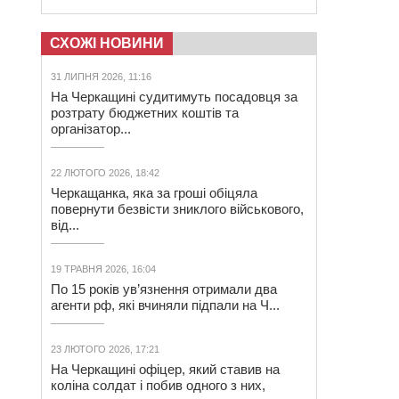
СХОЖІ НОВИНИ
31 ЛИПНЯ 2026, 11:16
На Черкащині судитимуть посадовця за
розтрату бюджетних коштів та
організатор...
22 ЛЮТОГО 2026, 18:42
Черкащанка, яка за гроші обіцяла
повернути безвісти зниклого військового,
від...
19 ТРАВНЯ 2026, 16:04
По 15 років ув’язнення отримали два
агенти рф, які вчиняли підпали на Ч...
23 ЛЮТОГО 2026, 17:21
На Черкащині офіцер, який ставив на
коліна солдат і побив одного з них,