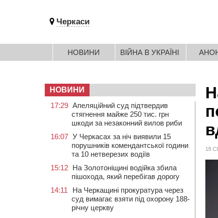
Черкаси
НОВИНИ
ВІЙНА В УКРАЇНІ
АНО
Н
НОВИНИ
17:29
Апеляційний суд підтвердив
п
стягнення майже 250 тис. грн
шкоди за незаконний вилов риби
в
16:07
У Черкасах за ніч виявили 15
порушників комендантської години
18 С
та 10 нетверезих водіїв
15:12
На Золотоніщині водійка збила
пішохода, який перебігав дорогу
14:11
На Черкащині прокуратура через
суд вимагає взяти під охорону 188-
річну церкву