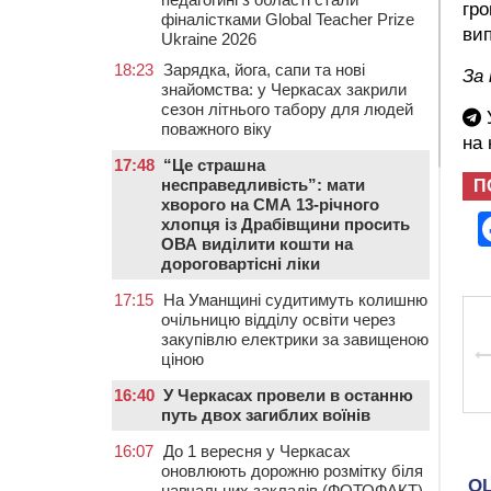
гро
фіналістками Global Teacher Prize
вип
Ukraine 2026
18:23
Зарядка, йога, сапи та нові
За
знайомства: у Черкасах закрили
сезон літнього табору для людей
У
поважного віку
на
17:48
“Це страшна
несправедливість”: мати
П
хворого на СМА 13-річного
хлопця із Драбівщини просить
ОВА виділити кошти на
дороговартісні ліки
17:15
На Уманщині судитимуть колишню
очільницю відділу освіти через
закупівлю електрики за завищеною
ціною
16:40
У Черкасах провели в останню
путь двох загиблих воїнів
16:07
До 1 вересня у Черкасах
оновлюють дорожню розмітку біля
навчальних закладів (ФОТОФАКТ)