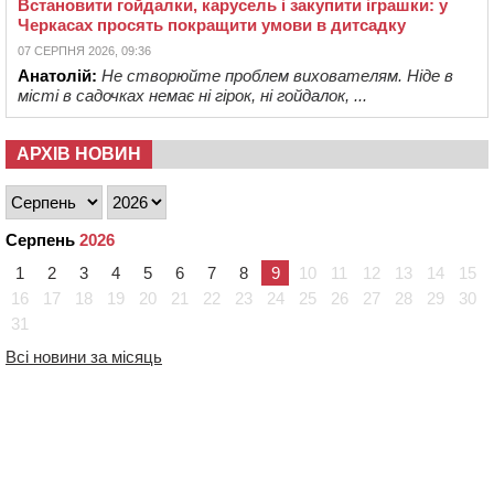
Встановити гойдалки, карусель і закупити іграшки: у
Черкасах просять покращити умови в дитсадку
07 СЕРПНЯ 2026, 09:36
Анатолій:
Не створюйте проблем вихователям. Ніде в
місті в садочках немає ні гірок, ні гойдалок, ...
АРХІВ НОВИН
Серпень
2026
1
2
3
4
5
6
7
8
9
10
11
12
13
14
15
16
17
18
19
20
21
22
23
24
25
26
27
28
29
30
31
Всі новини за місяць