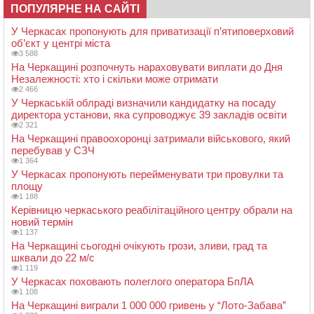
ПОПУЛЯРНЕ НА САЙТІ
У Черкасах пропонують для приватизації п’ятиповерховий
об’єкт у центрі міста
3 588
На Черкащині розпочнуть нараховувати виплати до Дня
Незалежності: хто і скільки може отримати
2 466
У Черкаській облраді визначили кандидатку на посаду
директора установи, яка супроводжує 39 закладів освіти
2 321
На Черкащині правоохоронці затримали військового, який
перебував у СЗЧ
1 364
У Черкасах пропонують перейменувати три провулки та
площу
1 188
Керівницю черкаського реабілітаційного центру обрали на
новий термін
1 137
На Черкащині сьогодні очікують грози, зливи, град та
шквали до 22 м/с
1 119
У Черкасах поховають полеглого оператора БпЛА
1 108
На Черкащині виграли 1 000 000 гривень у “Лото-Забава”