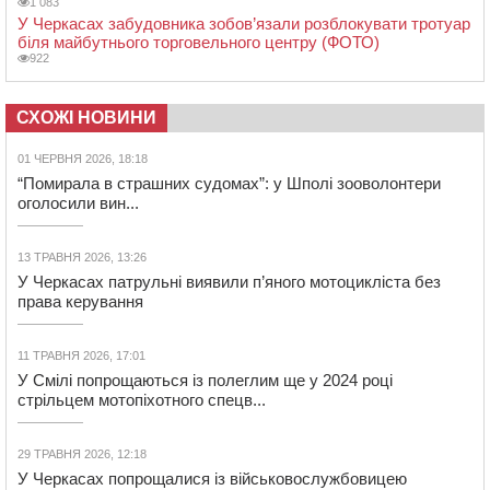
1 083
У Черкасах забудовника зобов’язали розблокувати тротуар
біля майбутнього торговельного центру (ФОТО)
922
СХОЖІ НОВИНИ
01 ЧЕРВНЯ 2026, 18:18
“Помирала в страшних судомах”: у Шполі зооволонтери
оголосили вин...
13 ТРАВНЯ 2026, 13:26
У Черкасах патрульні виявили п’яного мотоцикліста без
права керування
11 ТРАВНЯ 2026, 17:01
У Смілі попрощаються із полеглим ще у 2024 році
стрільцем мотопіхотного спецв...
29 ТРАВНЯ 2026, 12:18
У Черкасах попрощалися із військовослужбовицею