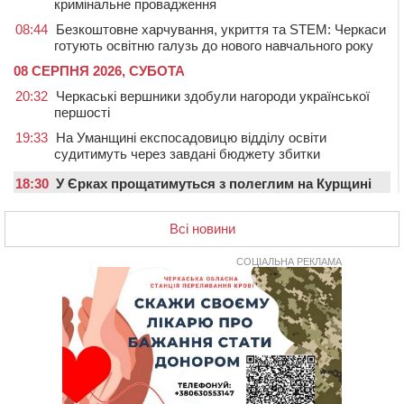
кримінальне провадження
08:44
Безкоштовне харчування, укриття та STEM: Черкаси
готують освітню галузь до нового навчального року
08 СЕРПНЯ 2026, СУБОТА
20:32
Черкаські вершники здобули нагороди української
першості
19:33
На Уманщині експосадовицю відділу освіти
судитимуть через завдані бюджету збитки
18:30
У Єрках прощатимуться з полеглим на Курщині
стрільцем ДШВ
Всі новини
17:29
Апеляційний суд підтвердив стягнення майже 250
тис. грн шкоди за незаконний вилов риби
СОЦІАЛЬНА РЕКЛАМА
16:07
У Черкасах за ніч виявили 15 порушників
комендантської години та 10 нетверезих водіїв
15:12
На Золотоніщині водійка збила пішохода, який
перебігав дорогу
14:11
На Черкащині прокуратура через суд вимагає взяти
під охорону 188-річну церкву
13:00
У Смілі біля магазину під колесами вантажівки