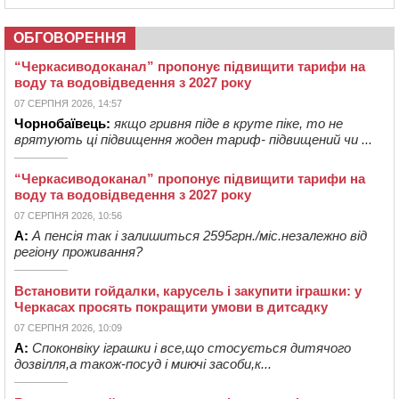
ОБГОВОРЕННЯ
“Черкасиводоканал” пропонує підвищити тарифи на
воду та водовідведення з 2027 року
07 СЕРПНЯ 2026, 14:57
Чорнобаївець:
якщо гривня піде в круте піке, то не
врятують ці підвищення жоден тариф- підвищений чи ...
“Черкасиводоканал” пропонує підвищити тарифи на
воду та водовідведення з 2027 року
07 СЕРПНЯ 2026, 10:56
А:
А пенсія так і залишиться 2595грн./міс.незалежно від
регіону проживання?
Встановити гойдалки, карусель і закупити іграшки: у
Черкасах просять покращити умови в дитсадку
07 СЕРПНЯ 2026, 10:09
А:
Споконвіку іграшки і все,що стосується дитячого
дозвілля,а також-посуд і миючі засоби,к...