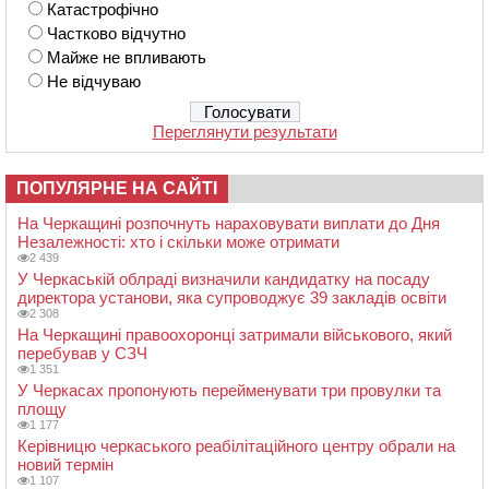
Катастрофічно
Частково відчутно
Майже не впливають
Не відчуваю
Переглянути результати
ПОПУЛЯРНЕ НА САЙТІ
На Черкащині розпочнуть нараховувати виплати до Дня
Незалежності: хто і скільки може отримати
2 439
У Черкаській облраді визначили кандидатку на посаду
директора установи, яка супроводжує 39 закладів освіти
2 308
На Черкащині правоохоронці затримали військового, який
перебував у СЗЧ
1 351
У Черкасах пропонують перейменувати три провулки та
площу
1 177
Керівницю черкаського реабілітаційного центру обрали на
новий термін
1 107