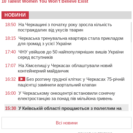
НОВИНИ
18:50
На Черкащині з початку року зросла кількість
постраждалих від укусів тварин
18:15
Черкаська тренувальна квартира стала прикладом
для громад з усієї України
17:40
ЧНУ увійшов до 50 найпопулярніших вишів України
серед вступників
17:07
На Хімселищі у Черкасах облаштували новий
контейнерний майданчик
16:32
Без розтину грудної клітки: у Черкасах 75-річній
пацієнтці замінили аортальний клапан
16:00
У Черкаському онкоцентрі встановили сонячну
електростанцію за понад пів мільйона гривень
15:30
У Київській області прощаються з полеглим на
фронті жителем Монастирищини
Всі новини
14:53
У Черкасах містяни через нову скляну зупинку і
вирізані дерева потерпають від спеки: Бондаренко