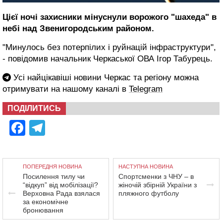
Цієї ночі захисники мінуснули ворожого "шахеда" в
небі над Звенигородським районом.
"Минулось без потерпілих і руйнацій інфраструктури",
- повідомив начальник Черкаської ОВА Ігор Табурець.
Усі найцікавіші новини Черкас та регіону можна
отримувати на нашому каналі в
Telegram
ПОДІЛИТИСЬ
Facebook
Telegram
ПОПЕРЕДНЯ НОВИНА
НАСТУПНА НОВИНА
Посилення тилу чи
Спортсменки з ЧНУ – в
“відкуп” від мобілізації?
жіночій збірній України з
Верховна Рада взялася
пляжного футболу
за економічне
бронювання