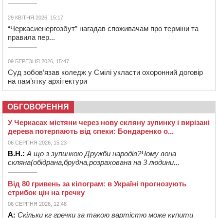
29 КВІТНЯ 2026, 15:17
“Черкасиенергозбут” нагадав споживачам про терміни та
правила пер...
09 БЕРЕЗНЯ 2026, 15:47
Суд зобов’язав коледж у Смілі укласти охоронний договір
на пам’ятку архітектури
ОБГОВОРЕННЯ
У Черкасах містяни через нову скляну зупинку і вирізані
дерева потерпають від спеки: Бондаренко о...
06 СЕРПНЯ 2026, 15:23
В.Н.:
А що з зупинкою Дружби народів?Чому вона
скляна(обідрана,брудна,розрахована на 3 людини...
Від 80 гривень за кілограм: в Україні прогнозують
стрибок цін на гречку
06 СЕРПНЯ 2026, 12:48
А:
Скільки кг гречки за такою вартістю може купити