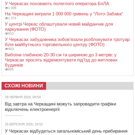
У Черкасах поховають полеглого оператора БпЛА
1 098
На Черкащині виграли 1 000 000 гривень у “Лото-Забава”
1 078
У центрі Черкас облаштували новий майданчик для
паркування (ФОТО)
910
У Черкасах забудовника зобов’язали розблокувати тротуар
біля майбутнього торговельного центру (ФОТО)
903
Вибоїни глибиною 20-30 см та шириною до 3 метрів: у
Черкасах просять відремонтувати під’їзд до житлових
будинків
885
СХОЖІ НОВИНИ
29 ЧЕРВНЯ 2026, 09:54
Від завтра на Черкащині можуть запровадити графіки
відключень електроенергії
25 БЕРЕЗНЯ 2026, 19:52
У Черкасах відбудеться загальноміський день прибирання