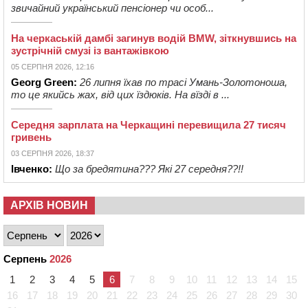
звичайний український пенсіонер чи особ...
На черкаській дамбі загинув водій BMW, зіткнувшись на
зустрічній смузі із вантажівкою
05 СЕРПНЯ 2026, 12:16
Georg Green:
26 липня їхав по трасі Умань-Золотоноша,
то це якийсь жах, від цих їздюків. На вїзді в ...
Середня зарплата на Черкащині перевищила 27 тисяч
гривень
03 СЕРПНЯ 2026, 18:37
Івченко:
Що за бредятина??? Які 27 середня??!!
АРХІВ НОВИН
Серпень
2026
1
2
3
4
5
6
7
8
9
10
11
12
13
14
15
16
17
18
19
20
21
22
23
24
25
26
27
28
29
30