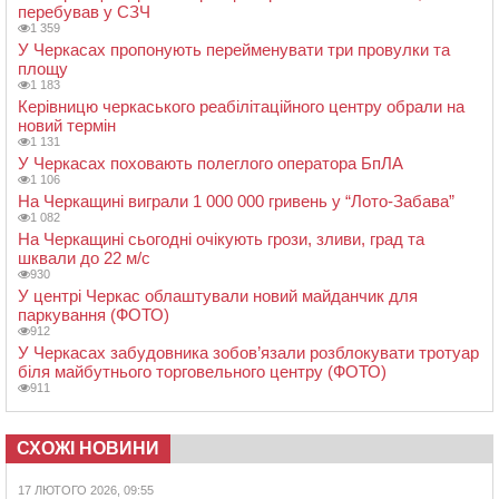
перебував у СЗЧ
1 359
У Черкасах пропонують перейменувати три провулки та
площу
1 183
Керівницю черкаського реабілітаційного центру обрали на
новий термін
1 131
У Черкасах поховають полеглого оператора БпЛА
1 106
На Черкащині виграли 1 000 000 гривень у “Лото-Забава”
1 082
На Черкащині сьогодні очікують грози, зливи, град та
шквали до 22 м/с
930
У центрі Черкас облаштували новий майданчик для
паркування (ФОТО)
912
У Черкасах забудовника зобов’язали розблокувати тротуар
біля майбутнього торговельного центру (ФОТО)
911
СХОЖІ НОВИНИ
17 ЛЮТОГО 2026, 09:55