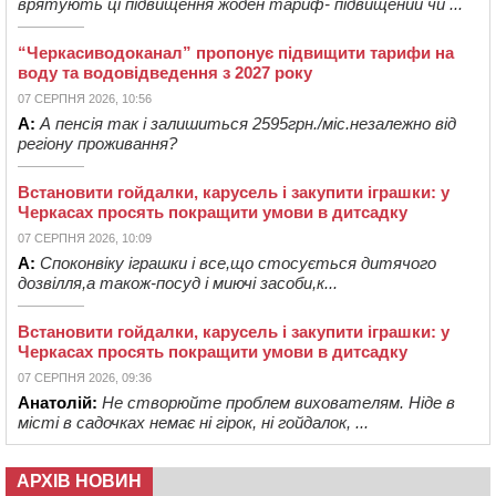
врятують ці підвищення жоден тариф- підвищений чи ...
“Черкасиводоканал” пропонує підвищити тарифи на
воду та водовідведення з 2027 року
07 СЕРПНЯ 2026, 10:56
А:
А пенсія так і залишиться 2595грн./міс.незалежно від
регіону проживання?
Встановити гойдалки, карусель і закупити іграшки: у
Черкасах просять покращити умови в дитсадку
07 СЕРПНЯ 2026, 10:09
А:
Споконвіку іграшки і все,що стосується дитячого
дозвілля,а також-посуд і миючі засоби,к...
Встановити гойдалки, карусель і закупити іграшки: у
Черкасах просять покращити умови в дитсадку
07 СЕРПНЯ 2026, 09:36
Анатолій:
Не створюйте проблем вихователям. Ніде в
місті в садочках немає ні гірок, ні гойдалок, ...
АРХІВ НОВИН