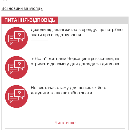
08:22
“На щиті” у Чорнобаївську громаду повертається
полеглий біля Кліщіївки воїн
Всі новини за місяць
07:30
Понад 968 мільйонів гривень земельного податку
ПИТАННЯ-ВІДПОВІДЬ
сплатили на Черкащині
06 СЕРПНЯ 2026, ЧЕТВЕР
Доходи від здачі житла в оренду: що потрібно
знати про оподаткування
21:13
Вісім медалей, з яких чотири золоті: черкаські
спортсмени тріумфували на чемпіонаті України
“єЯсла”: жителям Черкащини роз’яснили, як
отримати допомогу для догляду за дитиною
Не вистачає стажу для пенсії: як його
докупити та що потрібно знати
Читати ще