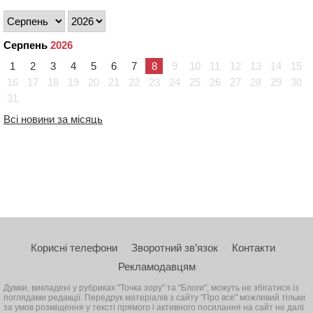
Серпень
2026
1
2
3
4
5
6
7
8
9
10
11
12
13
14
15
16
17
18
19
20
21
22
23
24
25
26
27
28
29
30
31
Всі новини за місяць
Корисні телефони
Зворотний зв’язок
Контакти
Рекламодавцям
Думки, викладені у рубриках "Точка зору" та "Блоги", можуть не збігатися із
поглядами редакції. Передрук матеріалів з сайту "Про все" можливий тільки
за умов розміщення у тексті прямого і активного посилання на сайт не далі