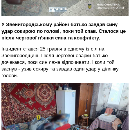
У Звенигородському районі батько завдав сину
удар сокирою по голові, поки той спав. Сталося це
після чергової пʼянки сина та конфлікту.
Інцидент стався 25 травня в одному із сіл на
Звенигородщині. Після чергової сварки батько
дочекався, поки син ляже відпочивати, і коли той
заснув - узяв сокиру та завдав один удар у ділянку
голови.