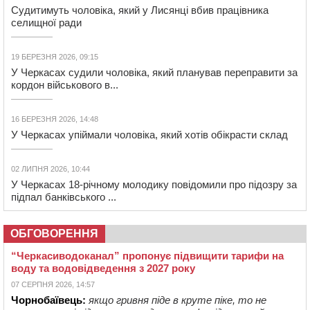
Судитимуть чоловіка, який у Лисянці вбив працівника
селищної ради
19 БЕРЕЗНЯ 2026, 09:15
У Черкасах судили чоловіка, який планував переправити за
кордон військового в...
16 БЕРЕЗНЯ 2026, 14:48
У Черкасах упіймали чоловіка, який хотів обікрасти склад
02 ЛИПНЯ 2026, 10:44
У Черкасах 18-річному молодику повідомили про підозру за
підпал банківського ...
ОБГОВОРЕННЯ
“Черкасиводоканал” пропонує підвищити тарифи на
воду та водовідведення з 2027 року
07 СЕРПНЯ 2026, 14:57
Чорнобаївець:
якщо гривня піде в круте піке, то не