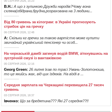
06 СЕРПНЯ 2026, 15:23
В.Н.:
А що з зупинкою Дружби народів?Чому вона
скляна(обідрана,брудна,розрахована на 3 людини...
Від 80 гривень за кілограм: в Україні прогнозують
стрибок цін на гречку
06 СЕРПНЯ 2026, 12:48
А:
Скільки кг гречки за такою вартістю може купити
звичайний український пенсіонер чи особ...
На черкаській дамбі загинув водій BMW, зіткнувшись на
зустрічній смузі із вантажівкою
05 СЕРПНЯ 2026, 12:16
Georg Green:
26 липня їхав по трасі Умань-Золотоноша,
то це якийсь жах, від цих їздюків. На вїзді в ...
Середня зарплата на Черкащині перевищила 27 тисяч
гривень
03 СЕРПНЯ 2026, 18:37
Івченко:
Що за бредятина??? Які 27 середня??!!