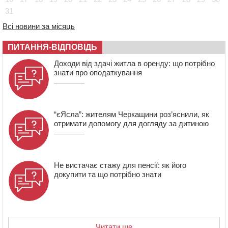
України
31
08:57
На Уманщині підрядника зобов’язали сплатити понад
670 тис грн штрафу за незаконні зміни до договору
Всі новини за місяць
08:20
Обрано претендента на посаду директора
ПИТАННЯ-ВІДПОВІДЬ
Мокрокалигірського психоневрологічного інтернату
07:23
Уманські міграційники видворили з країни грузина,
Доходи від здачі житла в оренду: що потрібно
який відсидів термін у колонії
знати про оподаткування
“єЯсла”: жителям Черкащини роз’яснили, як
отримати допомогу для догляду за дитиною
Не вистачає стажу для пенсії: як його
докупити та що потрібно знати
Читати ще