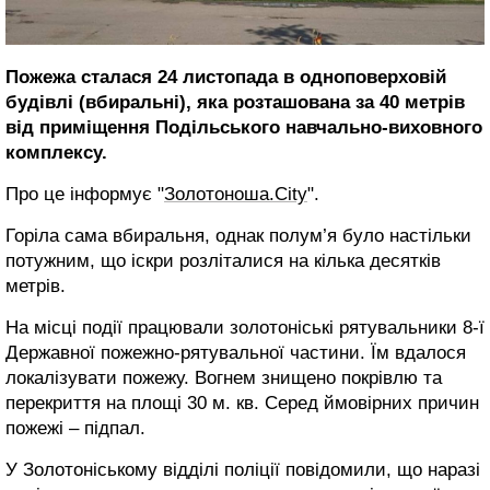
Пожежа сталася 24 листопада в одноповерховій
будівлі (вбиральні), яка розташована за 40 метрів
від приміщення Подільського навчально-виховного
комплексу.
Про це інформує "
Золотоноша.City
".
Горіла сама вбиральня, однак полум’я було настільки
потужним, що іскри розліталися на кілька десятків
метрів.
На місці події працювали золотоніські рятувальники 8-ї
Державної пожежно-рятувальної частини. Їм вдалося
локалізувати пожежу. Вогнем знищено покрівлю та
перекриття на площі 30 м. кв. Серед ймовірних причин
пожежі – підпал.
У Золотоніському відділі поліції повідомили, що наразі