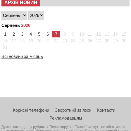
АРХІВ НОВИН
Серпень
2026
1
2
3
4
5
6
7
8
9
10
11
12
13
14
15
16
17
18
19
20
21
22
23
24
25
26
27
28
29
30
31
Всі новини за місяць
Корисні телефони
Зворотний зв’язок
Контакти
Рекламодавцям
Думки, викладені у рубриках "Точка зору" та "Блоги", можуть не збігатися із