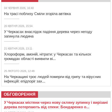
04 ЧЕРВНЯ 2026, 16:40
На трасі поблизу Сміли згоріла автівка
26 КВІТНЯ 2026, 15:54
У Черкасах внаслідок падіння дерева через негоду
загинула людина
21 КВІТНЯ 2026, 13:11
Хлороформ, амоній, нітрати: у Черкасах та кількох
громадах області виявили ві...
25 ЛЮТОГО 2026, 12:48
На Черкащині троє людей померли від грипу та вірусних
інфекцій: епідпоріг зах...
ОБГОВОРЕННЯ
У Черкасах містяни через нову скляну зупинку і вирізані
дерева потерпають від спеки: Бондаренко о...