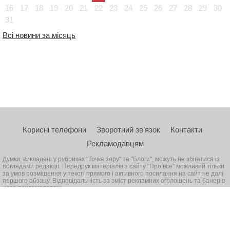
16
17
18
19
20
21
22
23
24
25
26
27
28
29
30
31
Всі новини за місяць
Корисні телефони
Зворотний зв’язок
Контакти
Рекламодавцям
Думки, викладені у рубриках "Точка зору" та "Блоги", можуть не збігатися із
поглядами редакції. Передрук матеріалів з сайту "Про все" можливий тільки
за умов розміщення у тексті прямого і активного посилання на сайт не далі
першого абзацу. Відповідальність за зміст рекламних оголошень та банерів
несе рекламодавець
© 2026, Всі права захищені