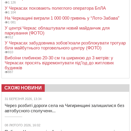
1 126
У Черкасах поховають полеглого оператора БпЛА
1 104
На Черкащині виграли 1 000 000 гривень у “Лото-Забава”
1 081
У центрі Черкас облаштували новий майданчик для
паркування (ФОТО)
912
У Черкасах забудовника зобов’язали розблокувати тротуар
біля майбутнього торговельного центру (ФОТО)
910
Вибоїни глибиною 20-30 см та шириною до 3 метрів: у
Черкасах просять відремонтувати під’їзд до житлових
будинків
887
СХОЖІ НОВИНИ
31 БЕРЕЗНЯ 2026, 13:34
Через розбиті дороги села на Чигиринщині залишилися без
автобусного сполученн...
08 ЛЮТОГО 2026, 16:02