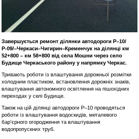
Завершується ремонт ділянки автодороги Р–10/
Р-09/–Черкаси–Чигирин–Кременчук на ділянці км
52+800 – км 58+800 від села Мошни через село
Будище Черкаського району у напрямку Черкас.
Тривають роботи із влаштування дорожньої розмітки
холодним пластиком, встановлення дорожніх знаків,
влаштування автономного освітлення на пішохідних
переходах у селі Будище.
Також на цій ділянці автодороги Р–10 проводяться
роботи із влаштування водоскидів, металевого
бар’єрного огородження та влаштування
водопропускних труб.