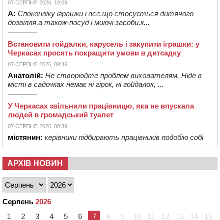
07 СЕРПНЯ 2026, 10:09
А:
Споконвіку іграшки і все,що стосується дитячого
дозвілля,а також-посуд і миючі засоби,к...
Встановити гойдалки, карусель і закупити іграшки: у
Черкасах просять покращити умови в дитсадку
07 СЕРПНЯ 2026, 09:36
Анатолій:
Не створюйте проблем вихователям. Ніде в
місті в садочках немає ні гірок, ні гойдалок, ...
У Черкасах звільнили працівницю, яка не впускала
людей в громадський туалет
07 СЕРПНЯ 2026, 08:39
містянин:
керівники підбирають працівників подобію собі
АРХІВ НОВИН
Серпень
2026
1
2
3
4
5
6
7
8
9
10
11
12
13
14
15