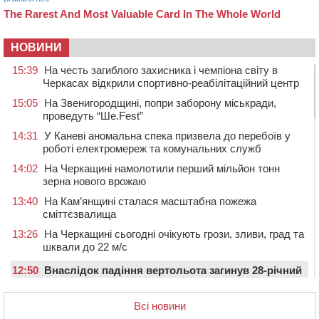
НОВИНИ
15:39
На честь загиблого захисника і чемпіона світу в
Черкасах відкрили спортивно-реабілітаційний центр
15:05
На Звенигородщині, попри заборону міськради,
проведуть “Ше.Fest”
14:31
У Каневі аномальна спека призвела до перебоїв у
роботі електромереж та комунальних служб
14:02
На Черкащині намолотили перший мільйон тонн
зерна нового врожаю
13:40
На Кам’янщині сталася масштабна пожежа
сміттєзвалища
13:26
На Черкащині сьогодні очікують грози, зливи, град та
шквали до 22 м/с
12:50
Внаслідок падіння вертольота загинув 28-річний
захисник зі Сміли
Всі новини
12:15
У центрі Черкас не поділили дорогу водії двох ВАЗів