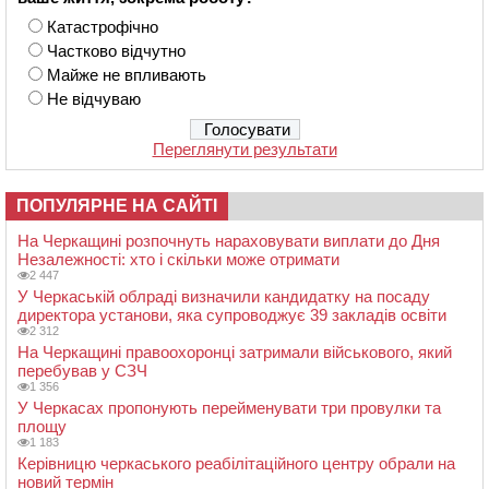
Катастрофічно
Частково відчутно
Майже не впливають
Не відчуваю
Переглянути результати
ПОПУЛЯРНЕ НА САЙТІ
На Черкащині розпочнуть нараховувати виплати до Дня
Незалежності: хто і скільки може отримати
2 447
У Черкаській облраді визначили кандидатку на посаду
директора установи, яка супроводжує 39 закладів освіти
2 312
На Черкащині правоохоронці затримали військового, який
перебував у СЗЧ
1 356
У Черкасах пропонують перейменувати три провулки та
площу
1 183
Керівницю черкаського реабілітаційного центру обрали на
новий термін