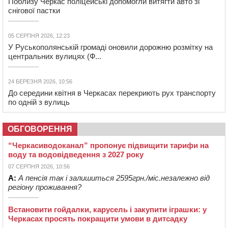
Поблизу Черкас поліцейські допомогли витягти авто зі
снігової пастки
05 СЕРПНЯ 2026, 12:23
У Руськополянській громаді оновили дорожню розмітку на
центральних вулицях (Ф...
24 БЕРЕЗНЯ 2026, 10:56
До середини квітня в Черкасах перекриють рух транспорту
по одній з вулиць
ОБГОВОРЕННЯ
“Черкасиводоканал” пропонує підвищити тарифи на
воду та водовідведення з 2027 року
07 СЕРПНЯ 2026, 10:56
А:
А пенсія так і залишиться 2595грн./міс.незалежно від
регіону проживання?
Встановити гойдалки, карусель і закупити іграшки: у
Черкасах просять покращити умови в дитсадку