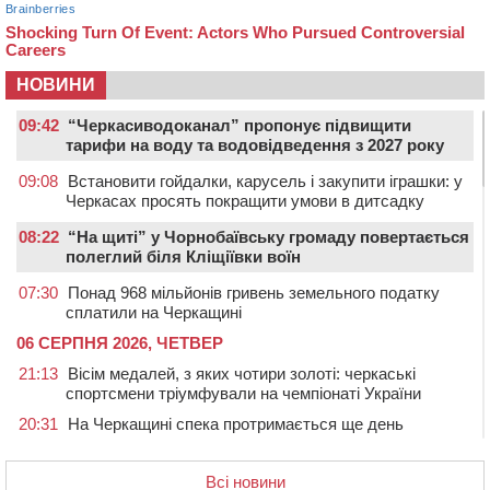
НОВИНИ
09:42
“Черкасиводоканал” пропонує підвищити
тарифи на воду та водовідведення з 2027 року
09:08
Встановити гойдалки, карусель і закупити іграшки: у
Черкасах просять покращити умови в дитсадку
08:22
“На щиті” у Чорнобаївську громаду повертається
полеглий біля Кліщіївки воїн
07:30
Понад 968 мільйонів гривень земельного податку
сплатили на Черкащині
06 СЕРПНЯ 2026, ЧЕТВЕР
21:13
Вісім медалей, з яких чотири золоті: черкаські
спортсмени тріумфували на чемпіонаті України
20:31
На Черкащині спека протримається ще день
20:00
Педагогів Черкас запрошують на зустріч із
переможцем Global Teacher Prize Ukraine 2023
Всі новини