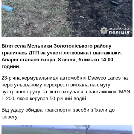
Біля села Мельники Золотоніського району
трапилась ДТП за участі легковика і вантажівки.
Аварія сталася вчора, 8 січня, близько 14:00
години.
23-річна кермувальниця автомобіля Daewoo Lanos на
нерегульованому перехресті виїхала на смугу
зустрічного руху та зіштовхнулася з вантажівкою MAN
L-200, якою керував 50-річний водій.
Від удару обидва транспортні засоби зʼїхали до
кювету.