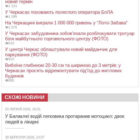
новий термін
1 124
У Черкасах поховають полеглого оператора БпЛА
1 099
На Черкащині виграли 1 000 000 гривень у “Лото-Забава”
1 079
У Черкасах забудовника зобов’язали розблокувати тротуар
біля майбутнього торговельного центру (ФОТО)
910
У центрі Черкас облаштували новий майданчик для
паркування (ФОТО)
910
Вибоїни глибиною 20-30 см та шириною до 3 метрів: у
Черкасах просять відремонтувати під’їзд до житлових
будинків
885
СХОЖІ НОВИНИ
20 ЛИПНЯ 2026, 16:01
У Балаклеї водій легковика протаранив мотоцикл: двоє
людей в лікарні
30 БЕРЕЗНЯ 2026, 13:07