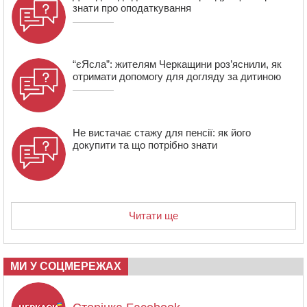
10:10
На Черкащині п’яний мотоцикліст зіткнувся з
знати про оподаткування
мопедом: двоє людей у лікарні
“єЯсла”: жителям Черкащини роз’яснили, як
отримати допомогу для догляду за дитиною
Не вистачає стажу для пенсії: як його
докупити та що потрібно знати
Читати ще
МИ У СОЦМЕРЕЖАХ