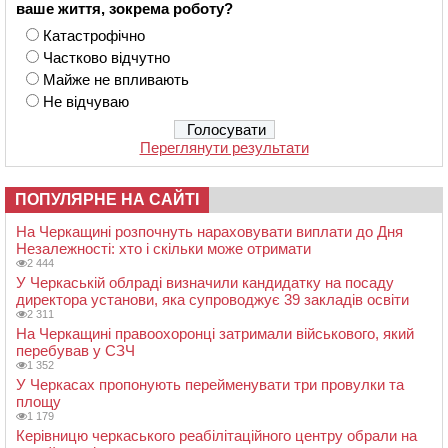
ваше життя, зокрема роботу?
Катастрофічно
Частково відчутно
Майже не впливають
Не відчуваю
Переглянути результати
ПОПУЛЯРНЕ НА САЙТІ
На Черкащині розпочнуть нараховувати виплати до Дня
Незалежності: хто і скільки може отримати
2 444
У Черкаській облраді визначили кандидатку на посаду
директора установи, яка супроводжує 39 закладів освіти
2 311
На Черкащині правоохоронці затримали військового, який
перебував у СЗЧ
1 352
У Черкасах пропонують перейменувати три провулки та
площу
1 179
Керівницю черкаського реабілітаційного центру обрали на