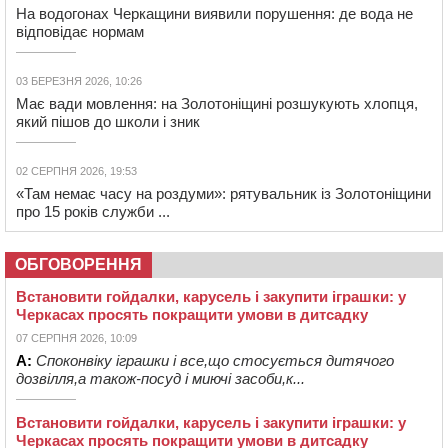
На водогонах Черкащини виявили порушення: де вода не
відповідає нормам
03 БЕРЕЗНЯ 2026, 10:26
Має вади мовлення: на Золотоніщині розшукують хлопця,
який пішов до школи і зник
02 СЕРПНЯ 2026, 19:53
«Там немає часу на роздуми»: рятувальник із Золотоніщини
про 15 років служби ...
ОБГОВОРЕННЯ
Встановити гойдалки, карусель і закупити іграшки: у
Черкасах просять покращити умови в дитсадку
07 СЕРПНЯ 2026, 10:09
А:
Споконвіку іграшки і все,що стосується дитячого
дозвілля,а також-посуд і миючі засоби,к...
Встановити гойдалки, карусель і закупити іграшки: у
Черкасах просять покращити умови в дитсадку