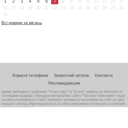
1
2
3
4
5
6
7
8
9
10
11
12
13
14
15
16
17
18
19
20
21
22
23
24
25
26
27
28
29
30
31
Всі новини за місяць
Корисні телефони
Зворотний зв’язок
Контакти
Рекламодавцям
Думки, викладені у рубриках "Точка зору" та "Блоги", можуть не збігатися із
поглядами редакції. Передрук матеріалів з сайту "Про все" можливий тільки
за умов розміщення у тексті прямого і активного посилання на сайт не далі
першого абзацу. Відповідальність за зміст рекламних оголошень та банерів
несе рекламодавець
© 2026, Всі права захищені