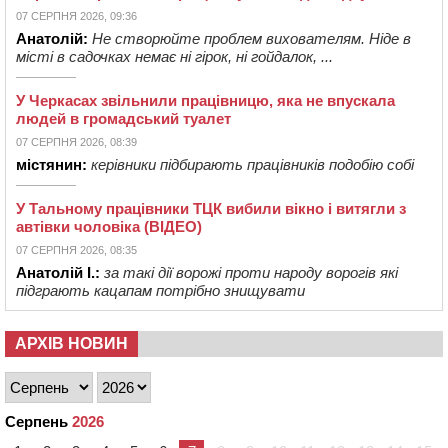
07 СЕРПНЯ 2026, 09:36
Анатолій:
Не створюйте проблем вихователям. Ніде в
місті в садочках немає ні гірок, ні гойдалок, ...
У Черкасах звільнили працівницю, яка не впускала
людей в громадський туалет
07 СЕРПНЯ 2026, 08:39
містянин:
керівники підбирають працівників подобію собі
У Тальному працівники ТЦК вибили вікно і витягли з
автівки чоловіка (ВІДЕО)
07 СЕРПНЯ 2026, 08:35
Анатолій І.:
за такі дії ворожі проти народу ворогів які
підграють кацапам потрібно знищувати
АРХІВ НОВИН
Серпень
2026