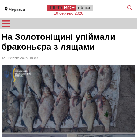
ПРО
ВСЕ
.ck.ua
Черкаси
10 серпня, 2026
На Золотоніщині упіймали
браконьєра з лящами
13 ТРАВНЯ 2025, 19:00