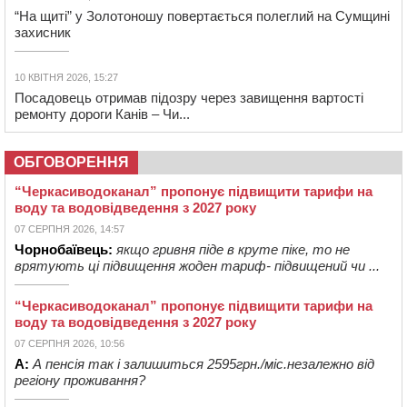
“На щиті” у Золотоношу повертається полеглий на Сумщині
захисник
10 КВІТНЯ 2026, 15:27
Посадовець отримав підозру через завищення вартості
ремонту дороги Канів – Чи...
ОБГОВОРЕННЯ
“Черкасиводоканал” пропонує підвищити тарифи на
воду та водовідведення з 2027 року
07 СЕРПНЯ 2026, 14:57
Чорнобаївець:
якщо гривня піде в круте піке, то не
врятують ці підвищення жоден тариф- підвищений чи ...
“Черкасиводоканал” пропонує підвищити тарифи на
воду та водовідведення з 2027 року
07 СЕРПНЯ 2026, 10:56
А:
А пенсія так і залишиться 2595грн./міс.незалежно від
регіону проживання?