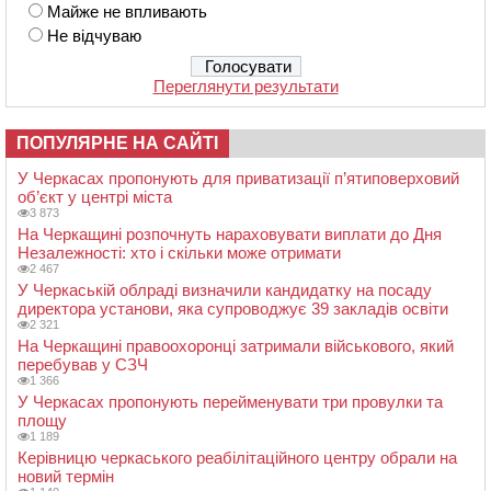
Майже не впливають
Не відчуваю
Переглянути результати
ПОПУЛЯРНЕ НА САЙТІ
У Черкасах пропонують для приватизації п’ятиповерховий
об’єкт у центрі міста
3 873
На Черкащині розпочнуть нараховувати виплати до Дня
Незалежності: хто і скільки може отримати
2 467
У Черкаській облраді визначили кандидатку на посаду
директора установи, яка супроводжує 39 закладів освіти
2 321
На Черкащині правоохоронці затримали військового, який
перебував у СЗЧ
1 366
У Черкасах пропонують перейменувати три провулки та
площу
1 189
Керівницю черкаського реабілітаційного центру обрали на
новий термін