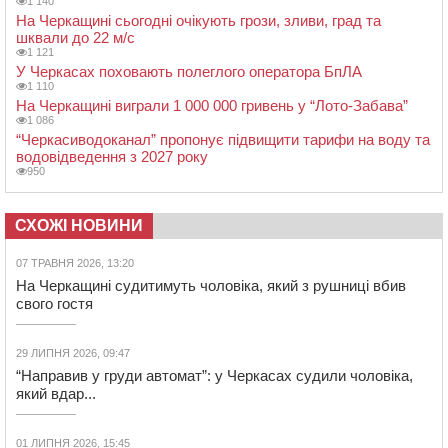
1 140
На Черкащині сьогодні очікують грози, зливи, град та
шквали до 22 м/с
1 121
У Черкасах поховають полеглого оператора БпЛА
1 110
На Черкащині виграли 1 000 000 гривень у “Лото-Забава”
1 086
“Черкасиводоканал” пропонує підвищити тарифи на воду та
водовідведення з 2027 року
950
СХОЖІ НОВИНИ
07 ТРАВНЯ 2026, 13:20
На Черкащині судитимуть чоловіка, який з рушниці вбив
свого гостя
29 ЛИПНЯ 2026, 09:47
“Направив у груди автомат”: у Черкасах судили чоловіка,
який вдар...
01 ЛИПНЯ 2026, 15:45