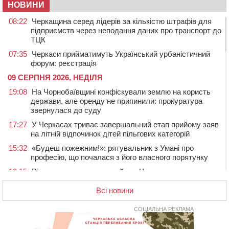
НОВИНИ
08:22
Черкащина серед лідерів за кількістю штрафів для
підприємств через неподання даних про транспорт до
ТЦК
07:35
Черкаси прийматимуть Український урбаністичний
форум: реєстрація
09 СЕРПНЯ 2026, НЕДІЛЯ
19:08
На Чорнобаївщині конфіскували землю на користь
держави, але оренду не припинили: прокуратура
звернулася до суду
17:27
У Черкасах триває завершальний етап прийому заяв
на літній відпочинок дітей пільгових категорій
15:32
«Будеш пожежним!»: рятувальник з Умані про
професію, що почалася з його власного порятунку
13:15
Від початку року на водоймах Черкащини загинули
37 людей, серед них 2 дітей
Всі новини
11:37
Водійка на смерть збила велосипедиста в
Черкаському районі
СОЦІАЛЬНА РЕКЛАМА
09:59
Напав на собаку з палицею та намагався наїхати на
іншу тварину: на Уманщині поліція відкрила