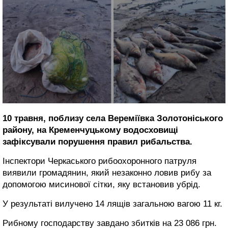
10 травня, поблизу села Вереміївка Золотоніського
району, на Кременчуцькому водосховищі
зафіксували порушення правил рибальства.
Інспектори Черкаського рибоохоронного патруля
виявили громадянин, який незаконно ловив рибу за
допомогою мисинової сітки, яку встановив убрід.
У результаті вилучено 14 лящів загальною вагою 11 кг.
Рибному господарству завдано збитків на 23 086 грн.