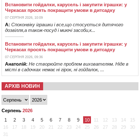
Встановити гойдалки, карусель і закупити іграшки: у
Черкасах просять покращити умови в дитсадку
07 СЕРПНЯ 2026, 10:09
А:
Споконвіку іграшки і все,що стосується дитячого
дозвілля,а також-посуд і миючі засоби,к...
Встановити гойдалки, карусель і закупити іграшки: у
Черкасах просять покращити умови в дитсадку
07 СЕРПНЯ 2026, 09:36
Анатолій:
Не створюйте проблем вихователям. Ніде в
місті в садочках немає ні гірок, ні гойдалок, ...
АРХІВ НОВИН
Серпень
2026
1
2
3
4
5
6
7
8
9
10
11
12
13
14
15
16
17
18
19
20
21
22
23
24
25
26
27
28
29
30
31