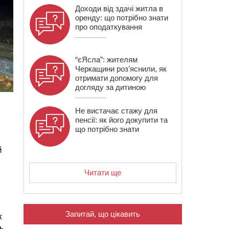
Доходи від здачі житла в
оренду: що потрібно знати
про оподаткування
“єЯсла”: жителям
Черкащини роз’яснили, як
отримати допомогу для
догляду за дитиною
Не вистачає стажу для
пенсії: як його докупити та
що потрібно знати
й
Читати ще
Запитай, що цікавить
к
ь.