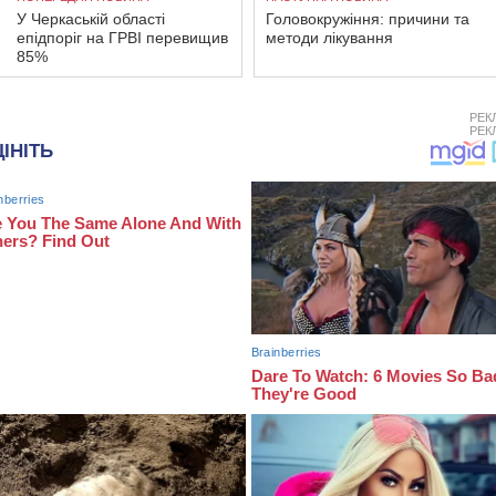
У Черкаській області
Головокружіння: причини та
епідпоріг на ГРВІ перевищив
методи лікування
85%
РЕК
РЕК