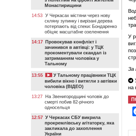
Монастирищини
Вод
14:53
У Черкасах містяни через нову
неб
скляну зупинку і вирізані дерева
тра
потерпають від спеки: Бондаренко
обіцяє масштабне озеленення
У р
14:17
Провокував конфлікт і
виг
зачинився в автівці: у ТЦК
по
прокоментували скандал із
стр
затриманням чоловіка у
Тальному
За
13:55
У Тальному працівники ТЦК
У
вибили вікно і витягли з автівки
чоловіка (ВІДЕО)
на
13:27
На Звенигородщині чоловік до
П
смерті побив 82-річного
односельця
12:57
У Черкасах СБУ викрила
прокремлівську агітаторку, яка
закликала до захоплення
України