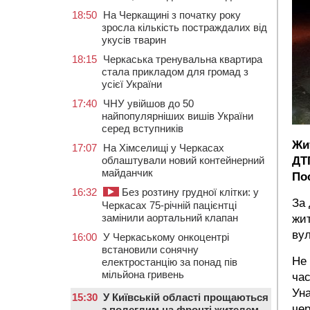
18:50
На Черкащині з початку року
зросла кількість постраждалих від
укусів тварин
18:15
Черкаська тренувальна квартира
стала прикладом для громад з
усієї України
17:40
ЧНУ увійшов до 50
найпопулярніших вишів України
серед вступників
Жит
17:07
На Хімселищі у Черкасах
облаштували новий контейнерний
ДТ
майданчик
По
16:32
Без розтину грудної клітки: у
За 
Черкасах 75-річній пацієнтці
замінили аортальний клапан
жит
вул
16:00
У Черкаському онкоцентрі
встановили сонячну
Не 
електростанцію за понад пів
мільйона гривень
час
Ун
15:30
У Київській області прощаються
чер
з полеглим на фронті жителем