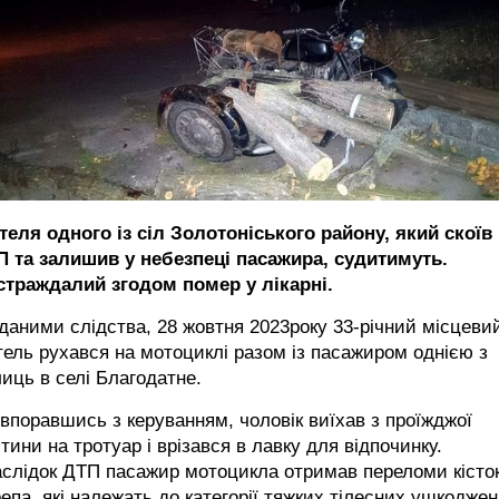
еля одного із сіл Золотоніського району, який скоїв
П та залишив у небезпеці пасажира, судитимуть.
страждалий згодом помер у лікарні.
даними слідства, 28 жовтня 2023року 33-річний місцеви
ель рухався на мотоциклі разом із пасажиром однією з
иць в селі Благодатне.
впоравшись з керуванням, чоловік виїхав з проїжджої
тини на тротуар і врізався в лавку для відпочинку.
аслідок ДТП пасажир мотоцикла отримав переломи кісто
епа, які належать до категорії тяжких тілесних ушкоджен