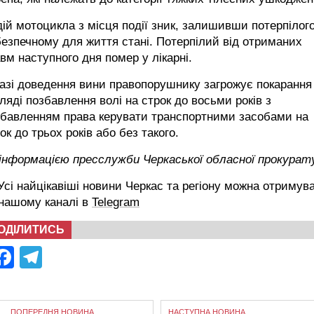
ій мотоцикла з місця події зник, залишивши потерпілого
езпечному для життя стані. Потерпілий від отриманих
вм наступного дня помер у лікарні.
азі доведення вини правопорушнику загрожує покарання
ляді позбавлення волі на строк до восьми років з
збавленням права керувати транспортними засобами на
ок до трьох років або без такого.
 інформацією пресслужби Черкаської обласної прокурат
сі найцікавіші новини Черкас та регіону можна отримув
 нашому каналі в
Telegram
ОДІЛИТИСЬ
Facebook
Telegram
ПОПЕРЕДНЯ НОВИНА
НАСТУПНА НОВИНА