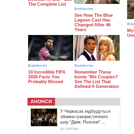
тис грн штрафу за незаконні зміни
до договору
08:20
Обрано претендента на посаду
директора Мокрокалигірського
психоневрологічного інтернату
07:23
Уманські міграційники видворили з
країни грузина, який відсидів
термін у колонії
АНОНСИ
У Черкасах відбудуться
зйомки гумористичного
шоу “Двіж: Розгони” ...
03 СЕРПНЯ