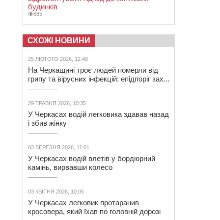
будинків
885
СХОЖІ НОВИНИ
25 ЛЮТОГО 2026, 12:48
На Черкащині троє людей померли від
грипу та вірусних інфекцій: епідпоріг зах...
29 ТРАВНЯ 2026, 10:35
У Черкасах водій легковика здавав назад
і збив жінку
03 БЕРЕЗНЯ 2026, 11:01
У Черкасах водій влетів у бордюрний
камінь, вирвавши колесо
03 КВІТНЯ 2026, 10:05
У Черкасах легковик протаранив
кросовера, який їхав по головній дорозі