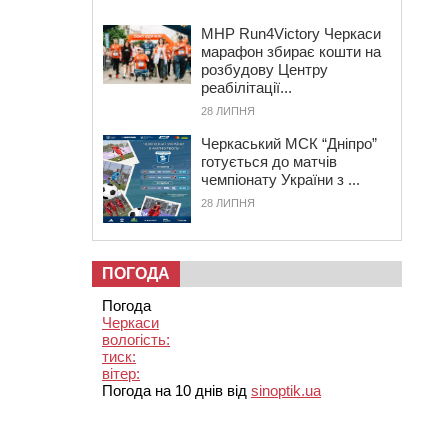
MHP Run4Victory Черкаси
марафон збирає кошти на
розбудову Центру
реабілітації...
28 ЛИПНЯ
Черкаський МСК “Дніпро”
готується до матчів
чемпіонату України з ...
28 ЛИПНЯ
ПОГОДА
Погода
Черкаси
вологість:
тиск:
вітер:
Погода на 10 днів від
sinoptik.ua