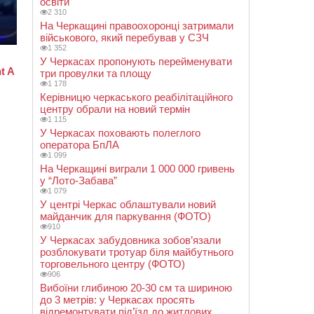
освіти
2 310
На Черкащині правоохоронці затримали
військового, який перебував у СЗЧ
1 352
У Черкасах пропонують перейменувати
три провулки та площу
1 178
Керівницю черкаського реабілітаційного
центру обрали на новий термін
1 115
У Черкасах поховають полеглого
оператора БпЛА
1 099
На Черкащині виграли 1 000 000 гривень
у “Лото-Забава”
1 079
У центрі Черкас облаштували новий
майданчик для паркування (ФОТО)
910
У Черкасах забудовника зобов’язали
розблокувати тротуар біля майбутнього
торговельного центру (ФОТО)
906
Вибоїни глибиною 20-30 см та шириною
до 3 метрів: у Черкасах просять
відремонтувати під’їзд до житлових