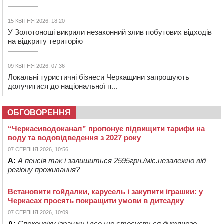
15 КВІТНЯ 2026, 18:20
У Золотоноші викрили незаконний злив побутових відходів
на відкриту територію
09 КВІТНЯ 2026, 07:36
Локальні туристичні бізнеси Черкащини запрошують
долучитися до національної п...
ОБГОВОРЕННЯ
“Черкасиводоканал” пропонує підвищити тарифи на
воду та водовідведення з 2027 року
07 СЕРПНЯ 2026, 10:56
А:
А пенсія так і залишиться 2595грн./міс.незалежно від
регіону проживання?
Встановити гойдалки, карусель і закупити іграшки: у
Черкасах просять покращити умови в дитсадку
07 СЕРПНЯ 2026, 10:09
А:
Споконвіку іграшки і все,що стосується дитячого