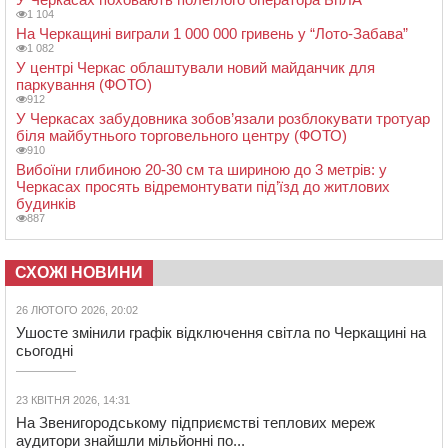
1 104
На Черкащині виграли 1 000 000 гривень у “Лото-Забава”
1 082
У центрі Черкас облаштували новий майданчик для
паркування (ФОТО)
912
У Черкасах забудовника зобов’язали розблокувати тротуар
біля майбутнього торговельного центру (ФОТО)
910
Вибоїни глибиною 20-30 см та шириною до 3 метрів: у
Черкасах просять відремонтувати під’їзд до житлових
будинків
887
СХОЖІ НОВИНИ
26 ЛЮТОГО 2026, 20:02
Ушосте змінили графік відключення світла по Черкащині на
сьогодні
23 КВІТНЯ 2026, 14:31
На Звенигородському підприємстві теплових мереж
аудитори знайшли мільйонні по...