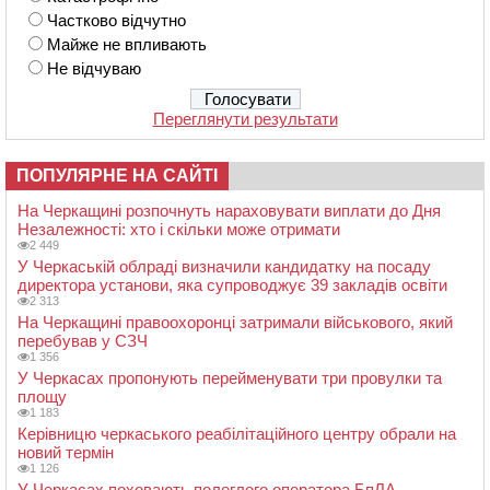
Частково відчутно
Майже не впливають
Не відчуваю
Переглянути результати
ПОПУЛЯРНЕ НА САЙТІ
На Черкащині розпочнуть нараховувати виплати до Дня
Незалежності: хто і скільки може отримати
2 449
У Черкаській облраді визначили кандидатку на посаду
директора установи, яка супроводжує 39 закладів освіти
2 313
На Черкащині правоохоронці затримали військового, який
перебував у СЗЧ
1 356
У Черкасах пропонують перейменувати три провулки та
площу
1 183
Керівницю черкаського реабілітаційного центру обрали на
новий термін
1 126
У Черкасах поховають полеглого оператора БпЛА