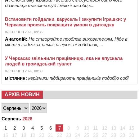
дозвілля,а також-посуд і миючі засоби,к...
Встановити гойдалки, карусель і закупити іграшки: у
Черкасах просять покращити умови в дитсадку
07 СЕРПНЯ 2026, 09:36
Анатолій:
Не створюйте проблем вихователям. Ніде в
місті в садочках немає ні гірок, ні гойдалок, ...
У Черкасах звільнили працівницю, яка не впускала
людей в громадський туалет
07 СЕРПНЯ 2026, 08:39
містянин:
керівники підбирають працівників подобію собі
АРХІВ НОВИН
Серпень
2026
1
2
3
4
5
6
7
8
9
10
11
12
13
14
15
16
17
18
19
20
21
22
23
24
25
26
27
28
29
30