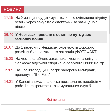
НОВИНИ
17:15
На Уманщині судитимуть колишню очільницю відділу
освіти через закупівлю електрики за завищеною
ціною
16:40
У Черкасах провели в останню путь двох
загиблих воїнів
16:07
До 1 вересня у Черкасах оновлюють дорожню
розмітку біля навчальних закладів (ФОТОФАКТ)
15:39
На честь загиблого захисника і чемпіона світу в
Черкасах відкрили спортивно-реабілітаційний центр
15:05
На Звенигородщині, попри заборону міськради,
проведуть “Ше.Fest”
14:31
У Каневі аномальна спека призвела до перебоїв у
роботі електромереж та комунальних служб
14:02
На Черкащині намолотили перший мільйон тонн
зерна нового врожаю
Всі новини
13:40
На Кам’янщині сталася масштабна пожежа
сміттєзвалища
СОЦІАЛЬНА РЕКЛАМА