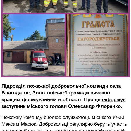
Підрозділ пожежної добровольчої команди села
Благодатне, Золотоніської громади визнано
кращим формуванням в області. Про це
інформує
заступник міського голови Олександр Флоренко.
Пожежну команду очолює службовець міського УЖКГ
Максим Масюк. Добровольці регулярно беруть участь
в ліквідації пожеж, а також інших надзвичайних подій,