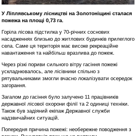
У Ліплявському лісництві на Золотоніщині сталася
пожежа на площі 0,73 га.
Горіла лісова підстилка у 70-річних соснових
насадженнях близько до житлових будинків прилеглого
села. Саме ця територія має високе рекреаційне
навантаження та найбільш вразлива до пожеж.
Через різкі пориви сильного вітру гасіння пожежі
ускладнювалось, але лісівники спільно з
рятувальниками змогли вчасно локалізувати осередок
загорання.
Загалом до гасіння було залучено 11 працівників
державної лісової охорони філії та 2 одиниці техніки.
Також був задіяний екіпаж Державної служби
надзвичайних ситуацій.
Попередня причина пожежі: необережне поводження з