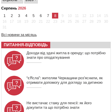
пропустивши інший кросовер
Серпень
2026
09:42
“Черкасиводоканал” пропонує підвищити
1
2
3
4
5
6
7
8
9
10
11
12
13
14
15
тарифи на воду та водовідведення з 2027 року
16
17
18
19
20
21
22
23
24
25
26
27
28
29
30
09:08
Встановити гойдалки, карусель і закупити іграшки: у
31
Черкасах просять покращити умови в дитсадку
Всі новини за місяць
08:22
“На щиті” у Чорнобаївську громаду повертається
полеглий біля Кліщіївки воїн
ПИТАННЯ-ВІДПОВІДЬ
07:30
Понад 968 мільйонів гривень земельного податку
Доходи від здачі житла в оренду: що потрібно
сплатили на Черкащині
знати про оподаткування
“єЯсла”: жителям Черкащини роз’яснили, як
отримати допомогу для догляду за дитиною
Не вистачає стажу для пенсії: як його
докупити та що потрібно знати