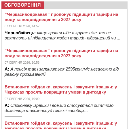
ОБГОВОРЕННЯ
“Черкасиводоканал” пропонує підвищити тарифи на
воду та водовідведення з 2027 року
07 СЕРПНЯ 2026, 14:57
Чорнобаївець:
якщо гривня піде в круте піке, то не
врятують ці підвищення жоден тариф- підвищений чи ...
“Черкасиводоканал” пропонує підвищити тарифи на
воду та водовідведення з 2027 року
07 СЕРПНЯ 2026, 10:56
А:
А пенсія так і залишиться 2595грн./міс.незалежно від
регіону проживання?
Встановити гойдалки, карусель і закупити іграшки: у
Черкасах просять покращити умови в дитсадку
07 СЕРПНЯ 2026, 10:09
А:
Споконвіку іграшки і все,що стосується дитячого
дозвілля,а також-посуд і миючі засоби,к...
Встановити гойдалки, карусель і закупити іграшки: у
Черкасах просять покращити умови в дитсадку