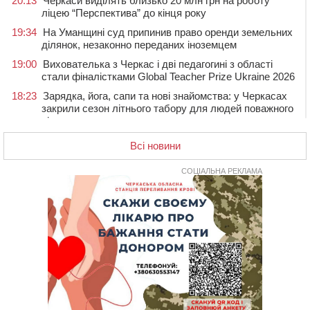
20:13
Черкаси виділять близько 20 млн грн на роботу
ліцею “Перспектива” до кінця року
19:34
На Уманщині суд припинив право оренди земельних
ділянок, незаконно переданих іноземцем
19:00
Вихователька з Черкас і дві педагогині з області
стали фіналістками Global Teacher Prize Ukraine 2026
18:23
Зарядка, йога, сапи та нові знайомства: у Черкасах
закрили сезон літнього табору для людей поважного
віку
17:48
“Це страшна несправедливість”: мати хворого на
Всі новини
СМА 13-річного хлопця із Драбівщини просить
ОВА виділити кошти на дороговартісні ліки
СОЦІАЛЬНА РЕКЛАМА
17:15
На Уманщині судитимуть колишню очільницю відділу
освіти через закупівлю електрики за завищеною
ціною
16:40
У Черкасах провели в останню путь двох
загиблих воїнів
16:07
До 1 вересня у Черкасах оновлюють дорожню
розмітку біля навчальних закладів (ФОТОФАКТ)
15:39
На честь загиблого захисника і чемпіона світу в