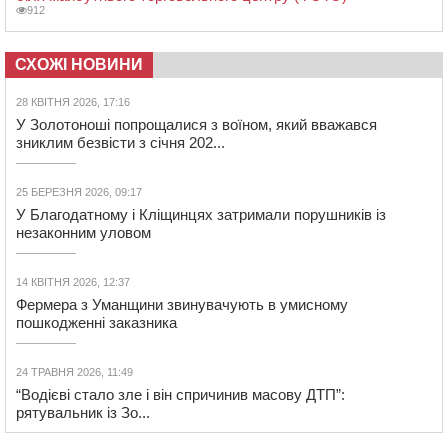
912
СХОЖІ НОВИНИ
28 КВІТНЯ 2026, 17:16
У Золотоноші попрощалися з воїном, який вважався
зниклим безвісти з січня 202...
25 БЕРЕЗНЯ 2026, 09:17
У Благодатному і Кліщинцях затримали порушників із
незаконним уловом
14 КВІТНЯ 2026, 12:37
Фермера з Уманщини звинувачують в умисному
пошкодженні заказника
24 ТРАВНЯ 2026, 11:49
“Водієві стало зле і він спричинив масову ДТП”:
рятувальник із Зо...