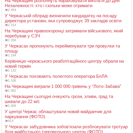
На Черкащині розпочнуть нараховувати виплати до Дня
Незалежності: хто і скільки може отримати
2 454
У Черкаській облраді визначили кандидатку на посаду
директора установи, яка супроводжує 39 закладів освіти
2 314
На Черкащині правоохоронці затримали військового, який
перебував у СЗЧ
1 359
У Черкасах пропонують перейменувати три провулки та
площу
1 184
Керівницю черкаського реабілітаційного центру обрали на
новий термін
1 132
У Черкасах поховають полеглого оператора БпЛА
1 106
На Черкащині виграли 1 000 000 гривень у “Лото-Забава”
1 082
На Черкащині сьогодні очікують грози, зливи, град та
шквали до 22 м/с
1 009
У центрі Черкас облаштували новий майданчик для
паркування (ФОТО)
913
У Черкасах забудовника зобов’язали розблокувати тротуар
біля майбутнього торговельного центру (ФОТО)