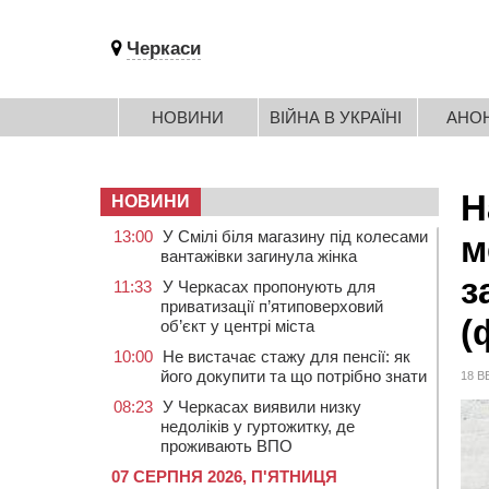
Черкаси
НОВИНИ
ВІЙНА В УКРАЇНІ
АНО
Н
НОВИНИ
13:00
У Смілі біля магазину під колесами
м
вантажівки загинула жінка
з
11:33
У Черкасах пропонують для
приватизації п’ятиповерховий
(
об’єкт у центрі міста
10:00
Не вистачає стажу для пенсії: як
його докупити та що потрібно знати
18 В
08:23
У Черкасах виявили низку
недоліків у гуртожитку, де
проживають ВПО
07 СЕРПНЯ 2026, П'ЯТНИЦЯ