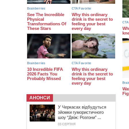
09:42
“Черкасиводоканал” пропонує
підвищити тарифи на воду та
водовідведення з 2027 року
АНОНСИ
У Черкасах відбудуться
зйомки гумористичного
шоу “Двіж: Розгони” ...
03 СЕРПНЯ