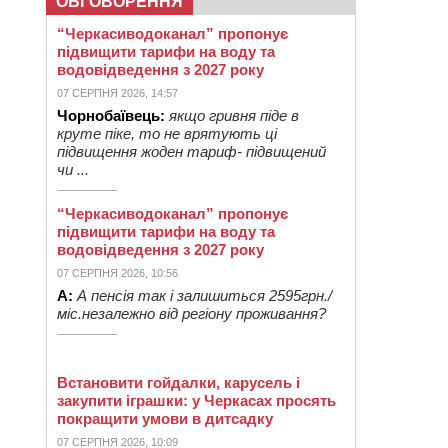
ОБГОВОРЕННЯ
“Черкасиводоканал” пропонує
підвищити тарифи на воду та
водовідведення з 2027 року
07 СЕРПНЯ 2026, 14:57
Чорнобаївець:
якщо гривня піде в
круте піке, то не врятують ці
підвищення жоден тариф- підвищений
чи ...
“Черкасиводоканал” пропонує
підвищити тарифи на воду та
водовідведення з 2027 року
07 СЕРПНЯ 2026, 10:56
А:
А пенсія так і залишиться 2595грн./
міс.незалежно від регіону проживання?
Встановити гойдалки, карусель і
закупити іграшки: у Черкасах просять
покращити умови в дитсадку
07 СЕРПНЯ 2026, 10:09