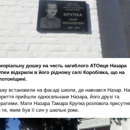
моріальну дошку на честь загиблого АТОвця Назара
упки відкрили в його рідному селі Коробівка, що на
лотоніщині.
ку встановили на фасаді школи, де навчався Назар. На 
криття прийшли односельчани Назара, його друзі та
ратими. Мати Назара Тамара Крупка розповіла присутн
 те, яким був її син у шкільні роки.