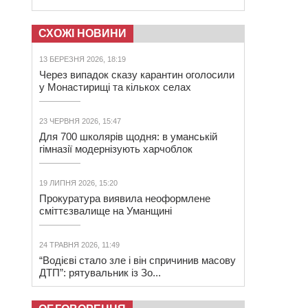
СХОЖІ НОВИНИ
13 БЕРЕЗНЯ 2026, 18:19
Через випадок сказу карантин оголосили
у Монастирищі та кількох селах
23 ЧЕРВНЯ 2026, 15:47
Для 700 школярів щодня: в уманській
гімназії модернізують харчоблок
19 ЛИПНЯ 2026, 15:20
Прокуратура виявила неоформлене
сміттєзвалище на Уманщині
24 ТРАВНЯ 2026, 11:49
“Водієві стало зле і він спричинив масову
ДТП”: рятувальник із Зо...