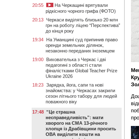
20:55
На Черкащині врятували
рідкісного чорного грифа (ФОТО)
20:13
Черкаси виділять близько 20 млн
грн на роботу ліцею “Перспектива”
до кінця року
19:34
На Уманщині суд припинив право
оренди земельних ділянок,
незаконно переданих іноземцем
19:00
Вихователька з Черкас і дві
педагогині з області стали
Ме
фіналістками Global Teacher Prize
Ukraine 2026
Кр
Зо
18:23
Зарядка, йога, сапи та нові
знайомства: у Черкасах закрили
Дош
сезон літнього табору для людей
поважного віку
від
поб
17:48
“Це страшна
про
несправедливість”: мати
хворого на СМА 13-річного
хлопця із Драбівщини просить
ОВА виділити кошти на