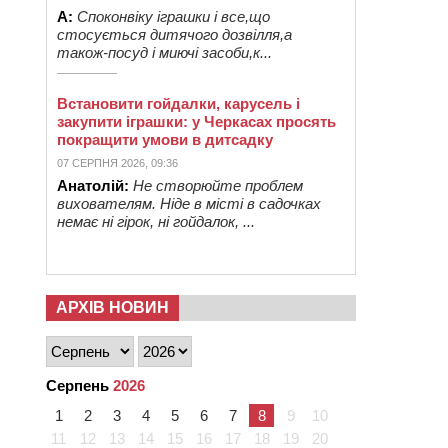
А:
Споконвіку іграшки і все,що
стосується дитячого дозвілля,а
також-посуд і миючі засоби,к...
Встановити гойдалки, карусель і
закупити іграшки: у Черкасах просять
покращити умови в дитсадку
07 СЕРПНЯ 2026, 09:36
Анатолій:
Не створюйте проблем
вихователям. Ніде в місті в садочках
немає ні гірок, ні гойдалок, ...
АРХІВ НОВИН
Серпень
2026
1
2
3
4
5
6
7
8
9
10
11
12
13
14
15
16
17
18
19
20