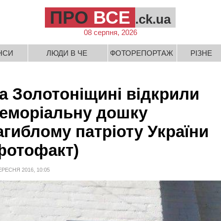
ПРО
ВСЕ
.ck.ua
08 серпня, 2026
НСИ
ЛЮДИ В ЧЕ
ФОТОРЕПОРТАЖ
РІЗНЕ
а Золотоніщині відкрили
еморіальну дошку
агиблому патріоту України
фотофакт)
ЕРЕСНЯ 2016, 10:05