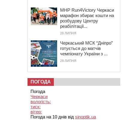
MHP Run4Victory Черкаси
марафон збирає кошти на
розбудову Центру
реабілітації...
28 ЛИПНЯ
Черкаський МСК “Дніпро”
готується до матчів
чемпіонату України з ...
28 ЛИПНЯ
ПОГОДА
Погода
Черкаси
вологість:
тиск:
вітер:
Погода на 10 днів від
sinoptik.ua