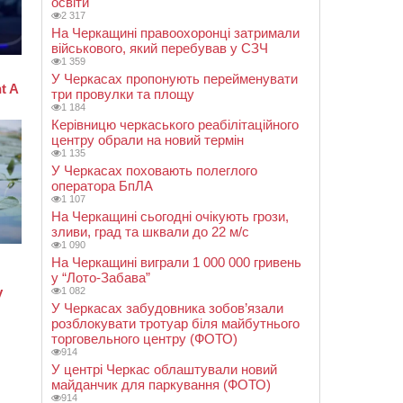
освіти
2 317
На Черкащині правоохоронці затримали
військового, який перебував у СЗЧ
1 359
У Черкасах пропонують перейменувати
три провулки та площу
1 184
Керівницю черкаського реабілітаційного
центру обрали на новий термін
1 135
У Черкасах поховають полеглого
оператора БпЛА
1 107
На Черкащині сьогодні очікують грози,
зливи, град та шквали до 22 м/с
1 090
На Черкащині виграли 1 000 000 гривень
у “Лото-Забава”
1 082
У Черкасах забудовника зобов’язали
розблокувати тротуар біля майбутнього
торговельного центру (ФОТО)
914
У центрі Черкас облаштували новий
майданчик для паркування (ФОТО)
914