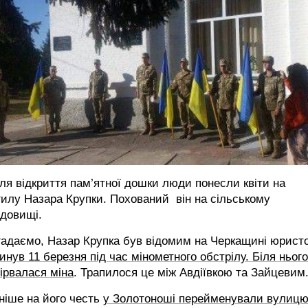
ля відкриття пам’ятної дошки люди понесли квіти на
илу Назара Крупки. Похований він на сільському
адовищі.
адаємо, Назар Крупка був відомим на Черкащині юрист
инув 11 березня під час мінометного обстрілу. Біля нього
ірвалася міна
. Трапилося це між Авдіївкою та Зайцевим
ніше на його честь
у Золотоноші перейменували вулицю