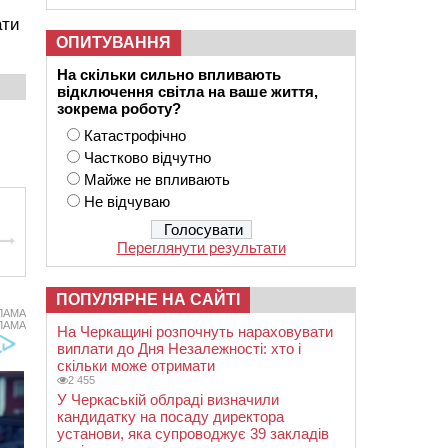
ати
ОПИТУВАННЯ
На скільки сильно впливають
відключення світла на ваше життя,
зокрема роботу?
Катастрофічно
Частково відчутно
Майже не впливають
Не відчуваю
Переглянути результати
ПОПУЛЯРНЕ НА САЙТІ
ЛАМА
ЛАМА
На Черкащині розпочнуть нараховувати
виплати до Дня Незалежності: хто і
скільки може отримати
2 455
У Черкаській облраді визначили
кандидатку на посаду директора
установи, яка супроводжує 39 закладів