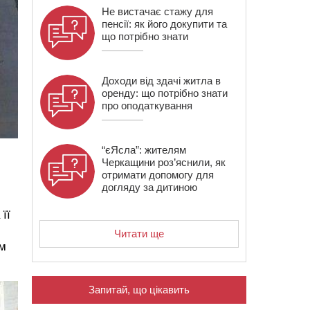
Не вистачає стажу для
пенсії: як його докупити та
що потрібно знати
Доходи від здачі житла в
оренду: що потрібно знати
про оподаткування
“єЯсла”: жителям
Черкащини роз’яснили, як
отримати допомогу для
догляду за дитиною
її
Читати ще
ім
Запитай, що цікавить