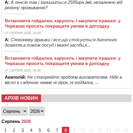
А:
А пенсія так і залишиться 2595грн./міс.незалежно від
регіону проживання?
Встановити гойдалки, карусель і закупити іграшки: у
Черкасах просять покращити умови в дитсадку
07 СЕРПНЯ 2026, 10:09
А:
Споконвіку іграшки і все,що стосується дитячого
дозвілля,а також-посуд і миючі засоби,к...
Встановити гойдалки, карусель і закупити іграшки: у
Черкасах просять покращити умови в дитсадку
07 СЕРПНЯ 2026, 09:36
Анатолій:
Не створюйте проблем вихователям. Ніде в
місті в садочках немає ні гірок, ні гойдалок, ...
АРХІВ НОВИН
Серпень
2026
1
2
3
4
5
6
7
8
9
10
11
12
13
14
15