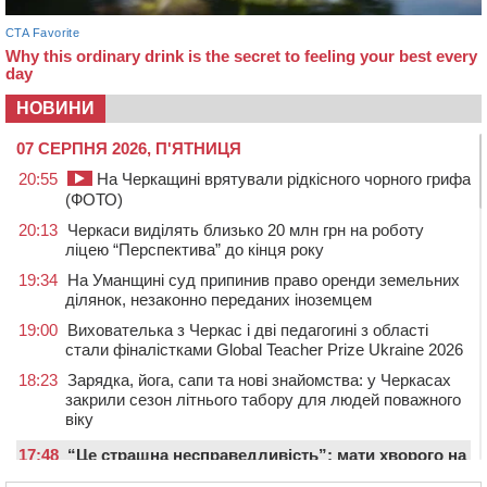
НОВИНИ
07 СЕРПНЯ 2026, П'ЯТНИЦЯ
20:55
На Черкащині врятували рідкісного чорного грифа
(ФОТО)
20:13
Черкаси виділять близько 20 млн грн на роботу
ліцею “Перспектива” до кінця року
19:34
На Уманщині суд припинив право оренди земельних
ділянок, незаконно переданих іноземцем
19:00
Вихователька з Черкас і дві педагогині з області
стали фіналістками Global Teacher Prize Ukraine 2026
18:23
Зарядка, йога, сапи та нові знайомства: у Черкасах
закрили сезон літнього табору для людей поважного
віку
17:48
“Це страшна несправедливість”: мати хворого на
СМА 13-річного хлопця із Драбівщини просить