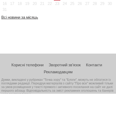
16
17
18
19
20
21
22
23
24
25
26
27
28
29
30
31
Всі новини за місяць
Корисні телефони
Зворотний зв’язок
Контакти
Рекламодавцям
Думки, викладені у рубриках "Точка зору" та "Блоги", можуть не збігатися із
поглядами редакції. Передрук матеріалів з сайту "Про все" можливий тільки
за умов розміщення у тексті прямого і активного посилання на сайт не далі
першого абзацу. Відповідальність за зміст рекламних оголошень та банерів
несе рекламодавець
© 2026, Всі права захищені