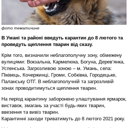
фото тематичине
В Умані та районі введуть карантин до 8 лютого та
проведуть щеплення тварин від сказу.
Крім того, визначили неблагополучну зону, обмежену
вулицями: Вокзальна, Кармелюка, Богуна, Дерев’янка,
Успенська. Загрозливою зоною – м. Умань, села:
Піківець, Кочержинці, Громи, Собківка, Городецьке,
Паланську ОТГ. В неблагополучній та загрозливій
зонах проводитимуться щеплення тварин.
На період карантину заборонено улаштування ярмарок,
виставок, змагань за участі будь-яких тварин,
ввезення та вивіз тварин.
Карантинні заходи триватимуть до 8 лютого 2021 року.