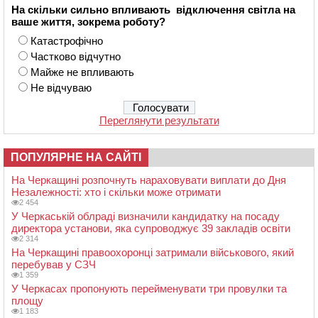
На скільки сильно впливають відключення світла на
ваше життя, зокрема роботу?
Катастрофічно
Частково відчутно
Майже не впливають
Не відчуваю
Переглянути результати
ПОПУЛЯРНЕ НА САЙТІ
На Черкащині розпочнуть нараховувати виплати до Дня
Незалежності: хто і скільки може отримати
2 454
У Черкаській облраді визначили кандидатку на посаду
директора установи, яка супроводжує 39 закладів освіти
2 314
На Черкащині правоохоронці затримали військового, який
перебував у СЗЧ
1 359
У Черкасах пропонують перейменувати три провулки та
площу
1 183