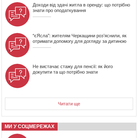
06 СЕРПНЯ 2026, ЧЕТВЕР
Доходи від здачі житла в оренду: що потрібно
знати про оподаткування
21:13
Вісім медалей, з яких чотири золоті: черкаські
спортсмени тріумфували на чемпіонаті України
“єЯсла”: жителям Черкащини роз’яснили, як
отримати допомогу для догляду за дитиною
Не вистачає стажу для пенсії: як його
докупити та що потрібно знати
Читати ще
МИ У СОЦМЕРЕЖАХ