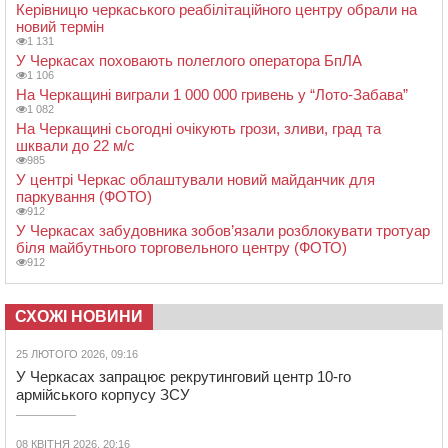
Керівницю черкаського реабілітаційного центру обрали на
новий термін
1 131
У Черкасах поховають полеглого оператора БпЛА
1 106
На Черкащині виграли 1 000 000 гривень у “Лото-Забава”
1 082
На Черкащині сьогодні очікують грози, зливи, град та
шквали до 22 м/с
985
У центрі Черкас облаштували новий майданчик для
паркування (ФОТО)
912
У Черкасах забудовника зобов’язали розблокувати тротуар
біля майбутнього торговельного центру (ФОТО)
912
СХОЖІ НОВИНИ
25 ЛЮТОГО 2026, 09:16
У Черкасах запрацює рекрутинговий центр 10-го
армійського корпусу ЗСУ
08 КВІТНЯ 2026, 20:16