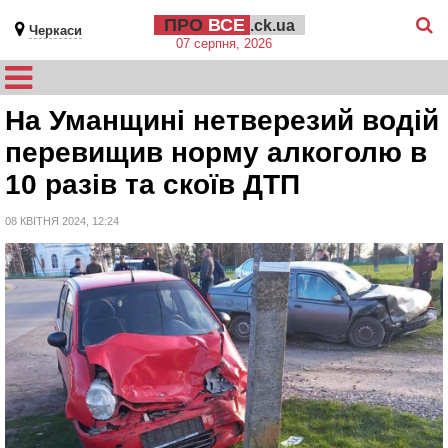
ПРО
ВСЕ
.ck.ua
Черкаси
07 серпня, 2026
На Уманщині нетверезий водій
перевищив норму алкоголю в
10 разів та скоїв ДТП
08 КВІТНЯ 2024, 12:24