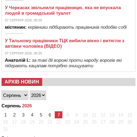
У Черкасах звільнили працівницю, яка не впускала
людей в громадський туалет
07 СЕРПНЯ 2026, 08:39
містянин:
керівники підбирають працівників подобію собі
У Тальному працівники ТЦК вибили вікно і витягли з
автівки чоловіка (ВІДЕО)
07 СЕРПНЯ 2026, 08:35
Анатолій І.:
за такі дії ворожі проти народу ворогів які
підграють кацапам потрібно знищувати
АРХІВ НОВИН
Серпень
2026
1
2
3
4
5
6
7
8
9
10
11
12
13
14
15
16
17
18
19
20
21
22
23
24
25
26
27
28
29
30
31