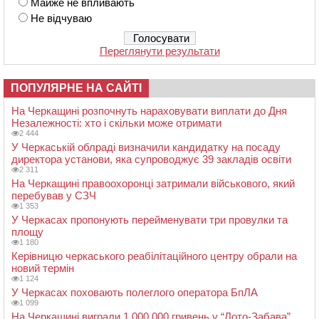
Майже не впливають
Не відчуваю
Переглянути результати
ПОПУЛЯРНЕ НА САЙТІ
На Черкащині розпочнуть нараховувати виплати до Дня
Незалежності: хто і скільки може отримати
2 444
У Черкаській облраді визначили кандидатку на посаду
директора установи, яка супроводжує 39 закладів освіти
2 311
На Черкащині правоохоронці затримали військового, який
перебував у СЗЧ
1 353
У Черкасах пропонують перейменувати три провулки та
площу
1 180
Керівницю черкаського реабілітаційного центру обрали на
новий термін
1 124
У Черкасах поховають полеглого оператора БпЛА
1 099
На Черкащині виграли 1 000 000 гривень у “Лото-Забава”