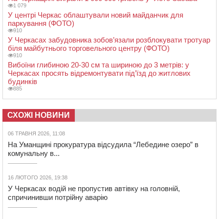
1 079
У центрі Черкас облаштували новий майданчик для
паркування (ФОТО)
910
У Черкасах забудовника зобов’язали розблокувати тротуар
біля майбутнього торговельного центру (ФОТО)
910
Вибоїни глибиною 20-30 см та шириною до 3 метрів: у
Черкасах просять відремонтувати під’їзд до житлових
будинків
885
СХОЖІ НОВИНИ
06 ТРАВНЯ 2026, 11:08
На Уманщині прокуратура відсудила “Лебедине озеро” в
комунальну в...
16 ЛЮТОГО 2026, 19:38
У Черкасах водій не пропустив автівку на головній,
спричинивши потрійну аварію