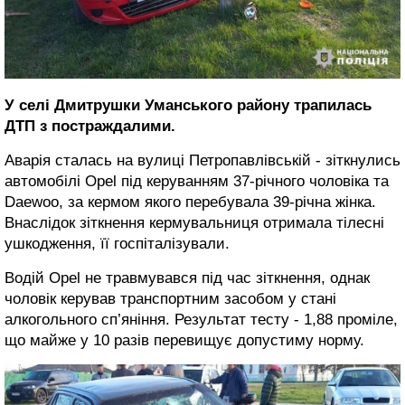
У селі Дмитрушки Уманського району трапилась
ДТП з постраждалими.
Аварія сталась на вулиці Петропавлівській - зіткнулись
автомобілі Opel під керуванням 37-річного чоловіка та
Daewoo, за кермом якого перебувала 39-річна жінка.
Внаслідок зіткнення кермувальниця отримала тілесні
ушкодження, її госпіталізували.
Водій Opel не травмувався під час зіткнення, однак
чоловік керував транспортним засобом у стані
алкогольного сп’яніння. Результат тесту - 1,88 проміле,
що майже у 10 разів перевищує допустиму норму.