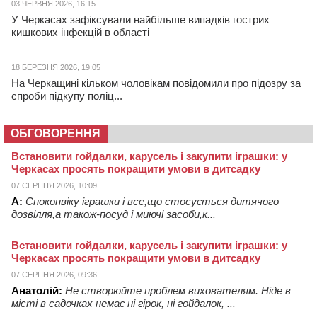
03 ЧЕРВНЯ 2026, 16:15
У Черкасах зафіксували найбільше випадків гострих
кишкових інфекцій в області
18 БЕРЕЗНЯ 2026, 19:05
На Черкащині кільком чоловікам повідомили про підозру за
спроби підкупу поліц...
ОБГОВОРЕННЯ
Встановити гойдалки, карусель і закупити іграшки: у
Черкасах просять покращити умови в дитсадку
07 СЕРПНЯ 2026, 10:09
А:
Споконвіку іграшки і все,що стосується дитячого
дозвілля,а також-посуд і миючі засоби,к...
Встановити гойдалки, карусель і закупити іграшки: у
Черкасах просять покращити умови в дитсадку
07 СЕРПНЯ 2026, 09:36
Анатолій:
Не створюйте проблем вихователям. Ніде в
місті в садочках немає ні гірок, ні гойдалок, ...