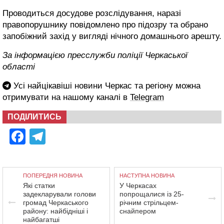
Проводиться досудове розслідування, наразі
правопорушнику повідомлено про підозру та обрано
запобіжний захід у вигляді нічного домашнього арешту.
За інформацією пресслужби поліції Черкаської
області
Усі найцікавіші новини Черкас та регіону можна
отримувати на нашому каналі в
Telegram
ПОДІЛИТИСЬ
Facebook
Telegram
ПОПЕРЕДНЯ НОВИНА
НАСТУПНА НОВИНА
Які статки
У Черкасах
задекларували голови
попрощалися із 25-
громад Черкаського
річним стрільцем-
району: найбідніші і
снайпером
найбагатші