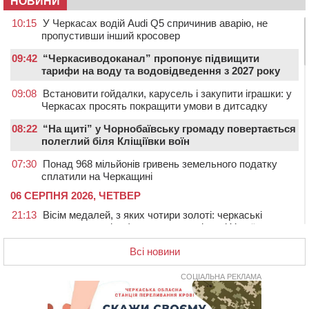
НОВИНИ
10:15
У Черкасах водій Audi Q5 спричинив аварію, не
пропустивши інший кросовер
09:42
“Черкасиводоканал” пропонує підвищити
тарифи на воду та водовідведення з 2027 року
09:08
Встановити гойдалки, карусель і закупити іграшки: у
Черкасах просять покращити умови в дитсадку
08:22
“На щиті” у Чорнобаївську громаду повертається
полеглий біля Кліщіївки воїн
07:30
Понад 968 мільйонів гривень земельного податку
сплатили на Черкащині
06 СЕРПНЯ 2026, ЧЕТВЕР
21:13
Вісім медалей, з яких чотири золоті: черкаські
спортсмени тріумфували на чемпіонаті України
20:31
На Черкащині спека протримається ще день
Всі новини
20:00
Педагогів Черкас запрошують на зустріч із
переможцем Global Teacher Prize Ukraine 2023
СОЦІАЛЬНА РЕКЛАМА
19:24
У Черкасах водійка протаранила Duster, коли