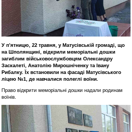
У п'ятницю, 22 травня, у Матусівській громаді, що
на Шполянщині, відкрили меморіальні дошки
загиблим військовослужбовцям Олександру
Заскалеті, Анатолію Мирошніченку та Івану
Рибалку. Їх встановили на фасаді Матусівського
ліцею №1, де навчалися полеглі воїни.
Право відкрити меморіальні дошки надали родинам
воїнів.