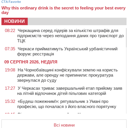
НОВИНИ
08:22
Черкащина серед лідерів за кількістю штрафів для
підприємств через неподання даних про транспорт до
ТЦК
07:35
Черкаси прийматимуть Український урбаністичний
форум: реєстрація
09 СЕРПНЯ 2026, НЕДІЛЯ
19:08
На Чорнобаївщині конфіскували землю на користь
держави, але оренду не припинили: прокуратура
звернулася до суду
17:27
У Черкасах триває завершальний етап прийому заяв
на літній відпочинок дітей пільгових категорій
15:32
«Будеш пожежним!»: рятувальник з Умані про
професію, що почалася з його власного порятунку
13:15
Від початку року на водоймах Черкащини загинули
37 людей, серед них 2 дітей
Всі новини
11:37
Водійка на смерть збила велосипедиста в