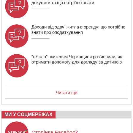
докупити та що потрібно знати
18:23
Зарядка, йога, сапи та нові знайомства: у Черкасах
закрили сезон літнього табору для людей поважного
віку
Доходи від здачі житла в оренду: що потрібно
знати про оподаткування
“єЯсла”: жителям Черкащини роз’яснили, як
отримати допомогу для догляду за дитиною
Читати ще
МИ У СОЦМЕРЕЖАХ
Сторінка Facebook