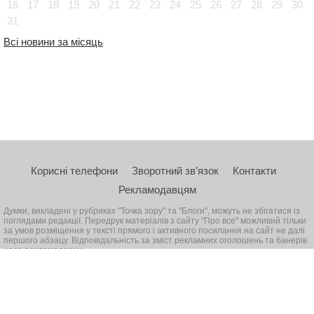
16
17
18
19
20
21
22
23
24
25
26
27
28
29
30
31
Всі новини за місяць
Корисні телефони
Зворотний зв’язок
Контакти
Рекламодавцям
Думки, викладені у рубриках "Точка зору" та "Блоги", можуть не збігатися із
поглядами редакції. Передрук матеріалів з сайту "Про все" можливий тільки
за умов розміщення у тексті прямого і активного посилання на сайт не далі
першого абзацу. Відповідальність за зміст рекламних оголошень та банерів
несе рекламодавець
© 2026, Всі права захищені