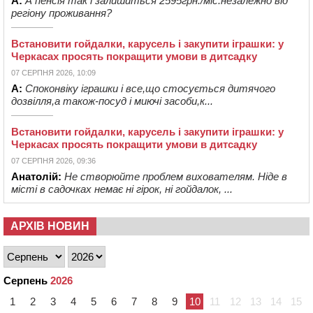
А:
А пенсія так і залишиться 2595грн./міс.незалежно від
регіону проживання?
Встановити гойдалки, карусель і закупити іграшки: у
Черкасах просять покращити умови в дитсадку
07 СЕРПНЯ 2026, 10:09
А:
Споконвіку іграшки і все,що стосується дитячого
дозвілля,а також-посуд і миючі засоби,к...
Встановити гойдалки, карусель і закупити іграшки: у
Черкасах просять покращити умови в дитсадку
07 СЕРПНЯ 2026, 09:36
Анатолій:
Не створюйте проблем вихователям. Ніде в
місті в садочках немає ні гірок, ні гойдалок, ...
АРХІВ НОВИН
Серпень
2026
1
2
3
4
5
6
7
8
9
10
11
12
13
14
15