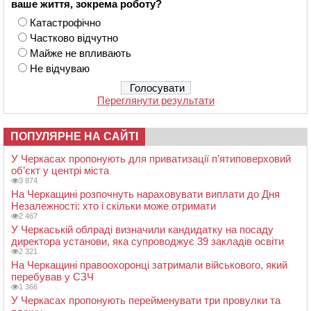
ваше життя, зокрема роботу?
Катастрофічно
Частково відчутно
Майже не впливають
Не відчуваю
Переглянути результати
ПОПУЛЯРНЕ НА САЙТІ
У Черкасах пропонують для приватизації п’ятиповерховий
об’єкт у центрі міста
3 874
На Черкащині розпочнуть нараховувати виплати до Дня
Незалежності: хто і скільки може отримати
2 467
У Черкаській облраді визначили кандидатку на посаду
директора установи, яка супроводжує 39 закладів освіти
2 321
На Черкащині правоохоронці затримали військового, який
перебував у СЗЧ
1 366
У Черкасах пропонують перейменувати три провулки та