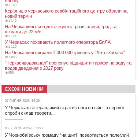
площу
1 189
Керівницю черкаського реабілітаційного центру обрали на
новий термін
1 140
На Черкащині сьогодні очікують грози, зливи, град та
шквали до 22 м/с
1 121
У Черкасах поховають полеглого оператора БпЛА
1 110
На Черкащині виграли 1 000 000 гривень у “Лото-Забава”
1 086
“Черкасиводоканал” пропонує підвищити тарифи на воду та
водовідведення з 2027 року
950
СХОЖІ НОВИНИ
07 ЛИПНЯ 2026, 16:30
У Черкасах ветеран, який втратив ноги на війні, з першої
спроби склав теорети...
06 БЕРЕЗНЯ 2026, 13:22
У Чорнобаївську громаду “на щиті” повертається полеглий