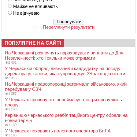
Майже не впливають
Не відчуваю
Переглянути результати
ПОПУЛЯРНЕ НА САЙТІ
На Черкащині розпочнуть нараховувати виплати до Дня
Незалежності: хто і скільки може отримати
2 451
У Черкаській облраді визначили кандидатку на посаду
директора установи, яка супроводжує 39 закладів освіти
2 313
На Черкащині правоохоронці затримали військового, який
перебував у СЗЧ
1 357
У Черкасах пропонують перейменувати три провулки та
площу
1 183
Керівницю черкаського реабілітаційного центру обрали на
новий термін
1 130
У Черкасах поховають полеглого оператора БпЛА
1 105