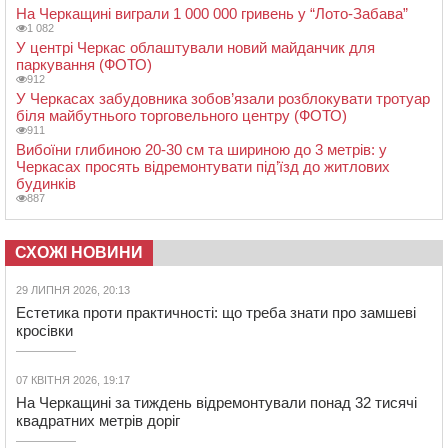
На Черкащині виграли 1 000 000 гривень у “Лото-Забава”
1 082
У центрі Черкас облаштували новий майданчик для
паркування (ФОТО)
912
У Черкасах забудовника зобов’язали розблокувати тротуар
біля майбутнього торговельного центру (ФОТО)
911
Вибоїни глибиною 20-30 см та шириною до 3 метрів: у
Черкасах просять відремонтувати під’їзд до житлових
будинків
887
СХОЖІ НОВИНИ
29 ЛИПНЯ 2026, 20:13
Естетика проти практичності: що треба знати про замшеві
кросівки
07 КВІТНЯ 2026, 19:17
На Черкащині за тиждень відремонтували понад 32 тисячі
квадратних метрів доріг