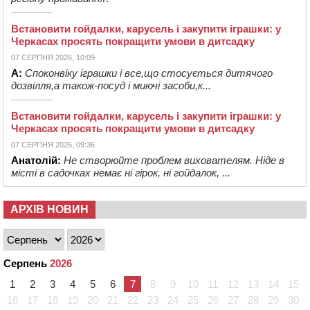
Встановити гойдалки, карусель і закупити іграшки: у
Черкасах просять покращити умови в дитсадку
07 СЕРПНЯ 2026, 10:09
А:
Споконвіку іграшки і все,що стосується дитячого
дозвілля,а також-посуд і миючі засоби,к...
Встановити гойдалки, карусель і закупити іграшки: у
Черкасах просять покращити умови в дитсадку
07 СЕРПНЯ 2026, 09:36
Анатолій:
Не створюйте проблем вихователям. Ніде в
місті в садочках немає ні гірок, ні гойдалок, ...
АРХІВ НОВИН
Серпень
2026
1
2
3
4
5
6
7
8
9
10
11
12
13
14
15
16
17
18
19
20
21
22
23
24
25
26
27
28
29
30