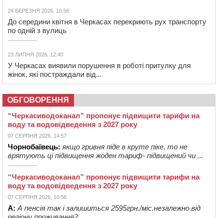
24 БЕРЕЗНЯ 2026, 10:56
До середини квітня в Черкасах перекриють рух транспорту
по одній з вулиць
23 ЛИПНЯ 2026, 12:40
У Черкасах виявили порушення в роботі притулку для
жінок, які постраждали від...
ОБГОВОРЕННЯ
“Черкасиводоканал” пропонує підвищити тарифи на
воду та водовідведення з 2027 року
07 СЕРПНЯ 2026, 14:57
Чорнобаївець:
якщо гривня піде в круте піке, то не
врятують ці підвищення жоден тариф- підвищений чи ...
“Черкасиводоканал” пропонує підвищити тарифи на
воду та водовідведення з 2027 року
07 СЕРПНЯ 2026, 10:56
А:
А пенсія так і залишиться 2595грн./міс.незалежно від
регіону проживання?