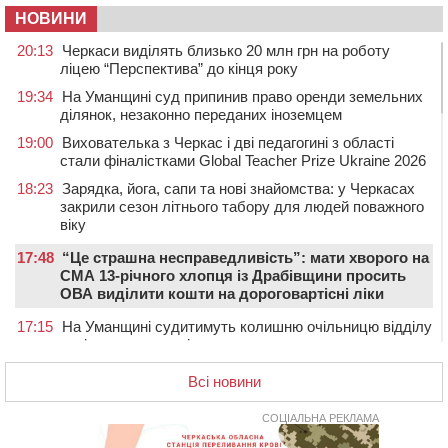
НОВИНИ
20:13
Черкаси виділять близько 20 млн грн на роботу
ліцею “Перспектива” до кінця року
19:34
На Уманщині суд припинив право оренди земельних
ділянок, незаконно переданих іноземцем
19:00
Вихователька з Черкас і дві педагогині з області
стали фіналістками Global Teacher Prize Ukraine 2026
18:23
Зарядка, йога, сапи та нові знайомства: у Черкасах
закрили сезон літнього табору для людей поважного
віку
17:48
“Це страшна несправедливість”: мати хворого на
СМА 13-річного хлопця із Драбівщини просить
ОВА виділити кошти на дороговартісні ліки
17:15
На Уманщині судитимуть колишню очільницю відділу
освіти через закупівлю електрики за завищеною
ціною
Всі новини
16:40
У Черкасах провели в останню путь двох
загиблих воїнів
СОЦІАЛЬНА РЕКЛАМА
16:07
До 1 вересня у Черкасах оновлюють дорожню