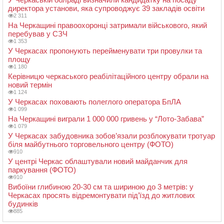
директора установи, яка супроводжує 39 закладів освіти
2 311
На Черкащині правоохоронці затримали військового, який
перебував у СЗЧ
1 353
У Черкасах пропонують перейменувати три провулки та
площу
1 180
Керівницю черкаського реабілітаційного центру обрали на
новий термін
1 124
У Черкасах поховають полеглого оператора БпЛА
1 099
На Черкащині виграли 1 000 000 гривень у “Лото-Забава”
1 079
У Черкасах забудовника зобов’язали розблокувати тротуар
біля майбутнього торговельного центру (ФОТО)
910
У центрі Черкас облаштували новий майданчик для
паркування (ФОТО)
910
Вибоїни глибиною 20-30 см та шириною до 3 метрів: у
Черкасах просять відремонтувати під’їзд до житлових
будинків
885