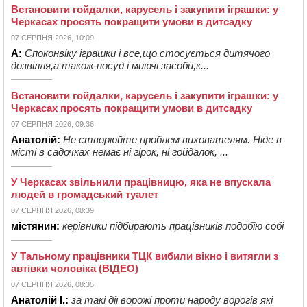
Встановити гойдалки, карусель і закупити іграшки: у
Черкасах просять покращити умови в дитсадку
07 СЕРПНЯ 2026, 10:09
А:
Споконвіку іграшки і все,що стосується дитячого
дозвілля,а також-посуд і миючі засоби,к...
Встановити гойдалки, карусель і закупити іграшки: у
Черкасах просять покращити умови в дитсадку
07 СЕРПНЯ 2026, 09:36
Анатолій:
Не створюйте проблем вихователям. Ніде в
місті в садочках немає ні гірок, ні гойдалок, ...
У Черкасах звільнили працівницю, яка не впускала
людей в громадський туалет
07 СЕРПНЯ 2026, 08:39
містянин:
керівники підбирають працівників подобію собі
У Тальному працівники ТЦК вибили вікно і витягли з
автівки чоловіка (ВІДЕО)
07 СЕРПНЯ 2026, 08:35
Анатолій І.:
за такі дії ворожі проти народу ворогів які