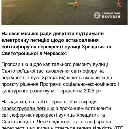
На сесії міської ради депутати підтримали
електронну петицію щодо встановлення
світлофору на перехресті вулиці Хрещатик та
Святотроїцької в Черкасах.
Пропозицію щодо капітального ремонту вулиці
Святотроїцької (встановлення світлофору на
перехресті з вул. Хрещатик) мають включити до
проєкту рішення Програми соціально-економічного і
культурного розвитку м. Черкаси на 2025 рік.
Нагадаємо, на сайті Черкаської міськради
зареєстрували петицію
з проханням встановити
світлофор на перехресті вулиць Хрещатик та
Святотроїцька. Через відсутність світлофора на
перехресті цих вулиць стається велика кількість ДТП.