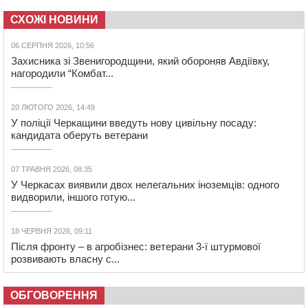
СХОЖІ НОВИНИ
06 СЕРПНЯ 2026, 10:56
Захисника зі Звенигородщини, який обороняв Авдіївку,
нагородили “Комбат...
20 ЛЮТОГО 2026, 14:49
У поліції Черкащини введуть нову цивільну посаду:
кандидата оберуть ветерани
07 ТРАВНЯ 2026, 08:35
У Черкасах виявили двох нелегальних іноземців: одного
видворили, іншого готую...
18 ЧЕРВНЯ 2026, 09:11
Після фронту – в агробізнес: ветерани 3-ї штурмової
розвивають власну с...
ОБГОВОРЕННЯ