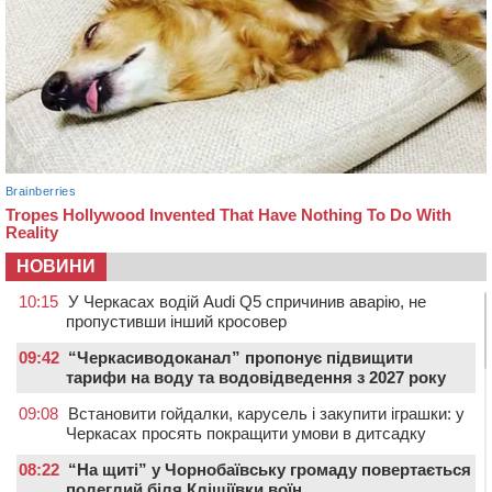
НОВИНИ
10:15
У Черкасах водій Audi Q5 спричинив аварію, не
пропустивши інший кросовер
09:42
“Черкасиводоканал” пропонує підвищити
тарифи на воду та водовідведення з 2027 року
09:08
Встановити гойдалки, карусель і закупити іграшки: у
Черкасах просять покращити умови в дитсадку
08:22
“На щиті” у Чорнобаївську громаду повертається
полеглий біля Кліщіївки воїн