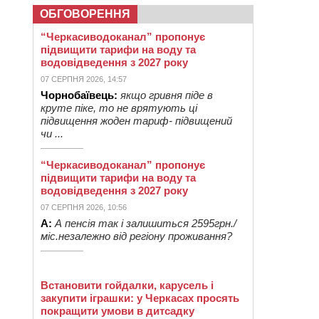
ОБГОВОРЕННЯ
“Черкасиводоканал” пропонує
підвищити тарифи на воду та
водовідведення з 2027 року
07 СЕРПНЯ 2026, 14:57
Чорнобаївець:
якщо гривня піде в
круте піке, то не врятують ці
підвищення жоден тариф- підвищений
чи ...
“Черкасиводоканал” пропонує
підвищити тарифи на воду та
водовідведення з 2027 року
07 СЕРПНЯ 2026, 10:56
А:
А пенсія так і залишиться 2595грн./
міс.незалежно від регіону проживання?
Встановити гойдалки, карусель і
закупити іграшки: у Черкасах просять
покращити умови в дитсадку