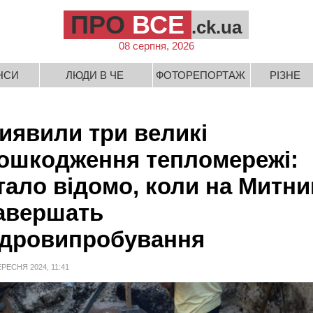
ПРО
ВСЕ
.ck.ua
08 серпня, 2026
НСИ
ЛЮДИ В ЧЕ
ФОТОРЕПОРТАЖ
РІЗНЕ
иявили три великі
ошкодження тепломережі:
тало відомо, коли на Митни
авершать
ідровипробування
ЕРЕСНЯ 2024, 11:41