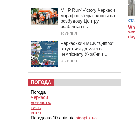
MHP Run4Victory Черкаси
марафон збирає кошти на
розбудову Центру
реабілітації...
28 ЛИПНЯ
Черкаський МСК “Дніпро”
готується до матчів
чемпіонату України з ...
28 ЛИПНЯ
ПОГОДА
Погода
Черкаси
вологість:
тиск:
вітер:
Погода на 10 днів від
sinoptik.ua