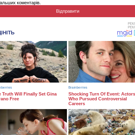
альших коментарів.
РЕК
РЕК