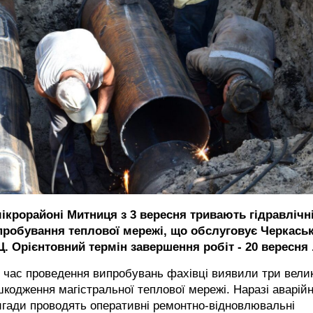
мікрорайоні Митниця з 3 вересня тривають гідравлічн
пробування теплової мережі, що обслуговує Черкась
Ц. Орієнтовний термін завершення робіт - 20 вересня 
 час проведення випробувань фахівці виявили три велик
кодження магістральної теплової мережі. Наразі аварійн
гади проводять оперативні ремонтно-відновлювальні