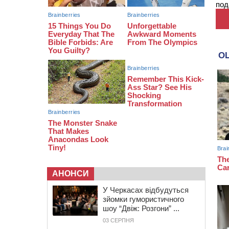
под
водовідведення з 2027 року
09:08
Встановити гойдалки, карусель і
закупити іграшки: у Черкасах
просять покращити умови в
дитсадку
АНОНСИ
У Черкасах відбудуться
зйомки гумористичного
шоу “Двіж: Розгони” ...
03 СЕРПНЯ