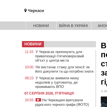
Черкаси
НОВИНИ
ВІЙНА В УКРАЇНІ
АНО
В
НОВИНИ
11:33
У Черкасах пропонують для
п
приватизації п’ятиповерховий
об’єкт у центрі міста
с
10:00
Не вистачає стажу для пенсії: як
з
його докупити та що потрібно знати
08:23
У Черкасах виявили низку
г
недоліків у гуртожитку, де
проживають ВПО
11 В
07 СЕРПНЯ 2026, П'ЯТНИЦЯ
20:55
На Черкащині врятували
рідкісного чорного грифа (ФОТО)