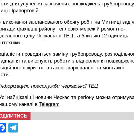
боти для усунення зазначених пошкоджень трубопроводу
иці Припортовій.
 виконання запланованого обсягу робіт на Митниці заді
ригади фахівців району теплових мереж й ремонтно-
івельного цеху Черкаської ТЕЦ та близько 12 одиниць
цтехніки.
ціалісти проводяться заміну трубопроводу, розподільчо
аднання та виконують роботи з відновлення пошкоджен
ляційного покриття, а також зварювальні та монтажні
оти.
 інформацією пресслужби Черкаської ТЕЦ
сі найцікавіші новини Черкас та регіону можна отримув
 нашому каналі в
Telegram
ОДІЛИТИСЬ
Facebook
Telegram