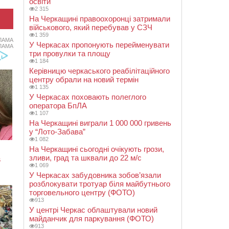
освіти
2 315
На Черкащині правоохоронці затримали
військового, який перебував у СЗЧ
1 359
ЛАМА
У Черкасах пропонують перейменувати
ЛАМА
три провулки та площу
1 184
Керівницю черкаського реабілітаційного
центру обрали на новий термін
1 135
У Черкасах поховають полеглого
оператора БпЛА
1 107
На Черкащині виграли 1 000 000 гривень
у “Лото-Забава”
1 082
На Черкащині сьогодні очікують грози,
зливи, град та шквали до 22 м/с
1 069
У Черкасах забудовника зобов’язали
розблокувати тротуар біля майбутнього
торговельного центру (ФОТО)
913
У центрі Черкас облаштували новий
майданчик для паркування (ФОТО)
913