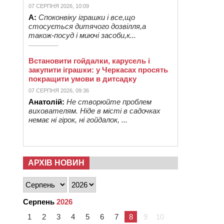
07 СЕРПНЯ 2026, 10:09
А:
Споконвіку іграшки і все,що
стосується дитячого дозвілля,а
також-посуд і миючі засоби,к...
Встановити гойдалки, карусель і
закупити іграшки: у Черкасах просять
покращити умови в дитсадку
07 СЕРПНЯ 2026, 09:36
Анатолій:
Не створюйте проблем
вихователям. Ніде в місті в садочках
немає ні гірок, ні гойдалок, ...
АРХІВ НОВИН
Серпень
2026
1
2
3
4
5
6
7
8
9
10