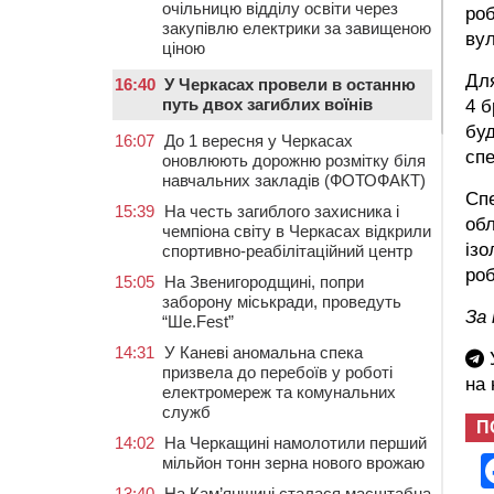
очільницю відділу освіти через
ро
закупівлю електрики за завищеною
вул
ціною
Для
16:40
У Черкасах провели в останню
путь двох загиблих воїнів
4 б
буд
16:07
До 1 вересня у Черкасах
спе
оновлюють дорожню розмітку біля
навчальних закладів (ФОТОФАКТ)
Спе
15:39
На честь загиблого захисника і
обл
чемпіона світу в Черкасах відкрили
ізо
спортивно-реабілітаційний центр
роб
15:05
На Звенигородщині, попри
заборону міськради, проведуть
За
“Ше.Fest”
14:31
У Каневі аномальна спека
У
призвела до перебоїв у роботі
на
електромереж та комунальних
служб
П
14:02
На Черкащині намолотили перший
мільйон тонн зерна нового врожаю
13:40
На Кам’янщині сталася масштабна