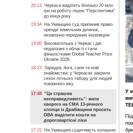
20:13
Черкаси виділять близько 20 млн
грн на роботу ліцею “Перспектива”
до кінця року
19:34
На Уманщині суд припинив право
оренди земельних ділянок,
незаконно переданих іноземцем
19:00
Вихователька з Черкас і дві
педагогині з області стали
фіналістками Global Teacher Prize
Ukraine 2026
18:23
Зарядка, йога, сапи та нові
знайомства: у Черкасах закрили
сезон літнього табору для людей
поважного віку
У 
17:48
“Це страшна
ви
несправедливість”: мати
хворого на СМА 13-річного
ТЕ
хлопця із Драбівщини просить
ОВА виділити кошти на
Під
дороговартісні ліки
пош
бри
17:15
На Уманщині судитимуть колишню