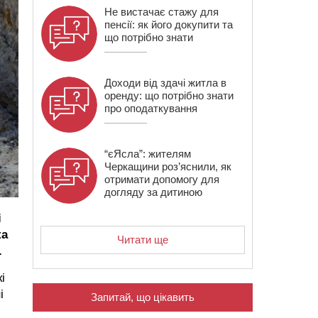
Не вистачає стажу для
пенсії: як його докупити та
що потрібно знати
Доходи від здачі житла в
оренду: що потрібно знати
про оподаткування
“єЯсла”: жителям
Черкащини роз’яснили, як
отримати допомогу для
догляду за дитиною
і
ка
Читати ще
.
і
і
Запитай, що цікавить