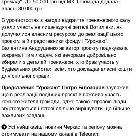
Громаді". До 50 000 грн від МХП громада додала і
власні 30 000 грн.
В урочистостях з нагоди відкриття тренажерного залу
узяли участь не лише вдячні жителі Вотилівки, які
долучалися власним ресурсом до реалізації цього
проєкту, а й представники фонду і "Урожаю".
Валентина Андрущенко як автор проєкту подякувала
зокрема і тим людям, які вечорами добровільно
збирали з деталей тренажери, хто брав участь у
будівельних роботах, всім, хто докладав власні кошти
для спільної справи.
Представник "Урожаю" Петро Білозоров
зауважив,
що в реалізації подібних проєктів важлива участь
кожного жителя громади, адже такою справою люди
згуртовуються і готові спільно вирішувати ще більше
важливих завдань.
Усі найцікавіші новини Черкас та регіону можна
отримувати на нашому каналі в
Telegram