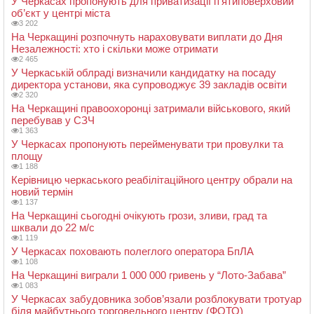
У Черкасах пропонують для приватизації п’ятиповерховий
об’єкт у центрі міста
3 202
На Черкащині розпочнуть нараховувати виплати до Дня
Незалежності: хто і скільки може отримати
2 465
У Черкаській облраді визначили кандидатку на посаду
директора установи, яка супроводжує 39 закладів освіти
2 320
На Черкащині правоохоронці затримали військового, який
перебував у СЗЧ
1 363
У Черкасах пропонують перейменувати три провулки та
площу
1 188
Керівницю черкаського реабілітаційного центру обрали на
новий термін
1 137
На Черкащині сьогодні очікують грози, зливи, град та
шквали до 22 м/с
1 119
У Черкасах поховають полеглого оператора БпЛА
1 108
На Черкащині виграли 1 000 000 гривень у “Лото-Забава”
1 083
У Черкасах забудовника зобов’язали розблокувати тротуар
біля майбутнього торговельного центру (ФОТО)