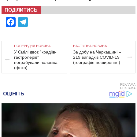
ПОДІЛИТИСЬ
Facebook
Telegram
ПОПЕРЕДНЯ НОВИНА
НАСТУПНА НОВИНА
У Смілі двоє “крадіїв-
За добу на Черкащині –
гастролерів”
219 випадків COVID-19
пограбували чоловіка
(географія поширення)
(фото)
РЕКЛАМА
РЕКЛАМА