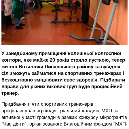
У занедбаному приміщенні колишньої колгоспної
контори, яке майже 20 років стояло пусткою, тепер
жителі Вотилівки Лисянського району та сусідніх
сіл зможуть займатися на спортивних тренажерах і
безкоштовно зміцнювати своє здоров'я. Підбирати
вправи для різних вікових груп буде професійний
тренер.
Придбання п’яти спортивних тренажерів
профінансував агроіндустріальний холдинг МХП за
активної участі громади в рамках конкурсу мікрогрантів
"Час діяти", організованого Благодійним фондом "МХП-