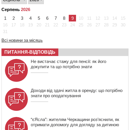
16:07
До 1 вересня у Черкасах оновлюють дорожню
розмітку біля навчальних закладів (ФОТОФАКТ)
Серпень
2026
15:39
На честь загиблого захисника і чемпіона світу в
1
2
3
4
5
6
7
8
9
10
11
12
13
14
15
Черкасах відкрили спортивно-реабілітаційний центр
16
17
18
19
20
21
22
23
24
25
26
27
28
29
30
15:05
На Звенигородщині, попри заборону міськради,
31
проведуть “Ше.Fest”
Всі новини за місяць
14:31
У Каневі аномальна спека призвела до перебоїв у
роботі електромереж та комунальних служб
ПИТАННЯ-ВІДПОВІДЬ
14:02
На Черкащині намолотили перший мільйон тонн
зерна нового врожаю
Не вистачає стажу для пенсії: як його
докупити та що потрібно знати
13:40
На Кам’янщині сталася масштабна пожежа
сміттєзвалища
Доходи від здачі житла в оренду: що потрібно
знати про оподаткування
“єЯсла”: жителям Черкащини роз’яснили, як
отримати допомогу для догляду за дитиною