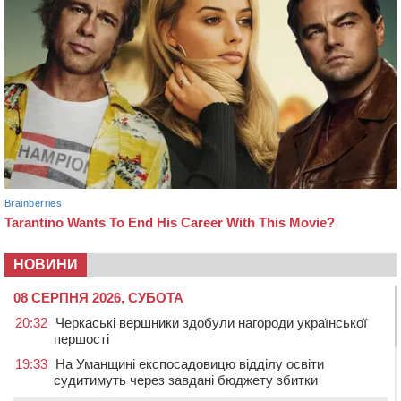
НОВИНИ
08 СЕРПНЯ 2026, СУБОТА
20:32
Черкаські вершники здобули нагороди української
першості
19:33
На Уманщині експосадовицю відділу освіти
судитимуть через завдані бюджету збитки