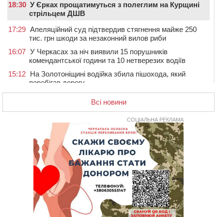
18:30
У Єрках прощатимуться з полеглим на Курщині
стрільцем ДШВ
17:29
Апеляційний суд підтвердив стягнення майже 250
тис. грн шкоди за незаконний вилов риби
16:07
У Черкасах за ніч виявили 15 порушників
комендантської години та 10 нетверезих водіїв
15:12
На Золотоніщині водійка збила пішохода, який
перебігав дорогу
14:11
На Черкащині прокуратура через суд вимагає взяти
Всі новини
під охорону 188-річну церкву
13:00
У Смілі біля магазину під колесами вантажівки
СОЦІАЛЬНА РЕКЛАМА
загинула жінка
11:33
У Черкасах пропонують для приватизації
п’ятиповерховий об’єкт у центрі міста
10:00
Не вистачає стажу для пенсії: як його докупити та що
потрібно знати
08:23
У Черкасах виявили низку недоліків у гуртожитку, де
проживають ВПО
07 СЕРПНЯ 2026, П'ЯТНИЦЯ