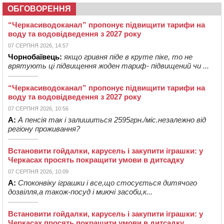
ОБГОВОРЕННЯ
“Черкасиводоканал” пропонує підвищити тарифи на
воду та водовідведення з 2027 року
07 СЕРПНЯ 2026, 14:57
Чорнобаївець:
якщо гривня піде в круте піке, то не
врятують ці підвищення жоден тариф- підвищений чи ...
“Черкасиводоканал” пропонує підвищити тарифи на
воду та водовідведення з 2027 року
07 СЕРПНЯ 2026, 10:56
А:
А пенсія так і залишиться 2595грн./міс.незалежно від
регіону проживання?
Встановити гойдалки, карусель і закупити іграшки: у
Черкасах просять покращити умови в дитсадку
07 СЕРПНЯ 2026, 10:09
А:
Споконвіку іграшки і все,що стосується дитячого
дозвілля,а також-посуд і миючі засоби,к...
Встановити гойдалки, карусель і закупити іграшки: у
Черкасах просять покращити умови в дитсадку