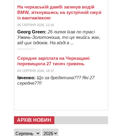
На черкаській дамбі загинув водій
BMW, зіткнувшись на зустрічній смузі
із вантажівкою
05 СЕРПНЯ 2026, 12:16
Georg Green:
26 липня їхав по трасі
Умань-Золотоноша, то це якийсь жах,
від цих їздюків. На вїзді в ...
Середня зарплата на Черкащині
перевищила 27 тисяч гривень
03 СЕРПНЯ 2026, 18:37
Івченко:
Що за бредятина??? Які 27
середня??!!
АРХІВ НОВИН