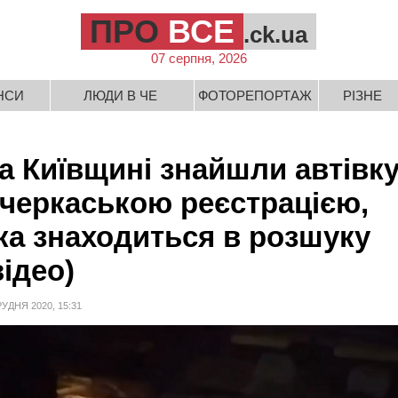
ПРО
ВСЕ
.ck.ua
07 серпня, 2026
НСИ
ЛЮДИ В ЧЕ
ФОТОРЕПОРТАЖ
РІЗНЕ
а Київщині знайшли автівк
 черкаською реєстрацією,
ка знаходиться в розшуку
відео)
РУДНЯ 2020, 15:31