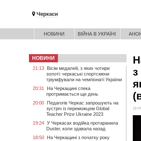
Черкаси
НОВИНИ
ВІЙНА В УКРАЇНІ
АНО
Н
НОВИНИ
21:13
Вісім медалей, з яких чотири
з
золоті: черкаські спортсмени
тріумфували на чемпіонаті України
я
20:31
На Черкащині спека
(
протримається ще день
20:00
Педагогів Черкас запрошують на
зустріч із переможцем Global
19 Г
Teacher Prize Ukraine 2023
19:24
У Черкасах водійка протаранила
Duster, коли здавала назад
18:50
На Черкащині з початку року