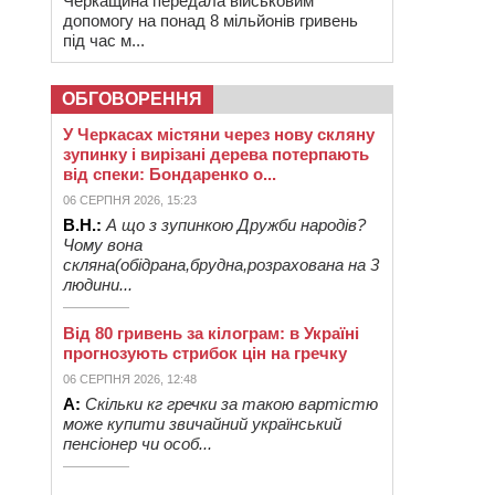
Черкащина передала військовим
допомогу на понад 8 мільйонів гривень
під час м...
ОБГОВОРЕННЯ
У Черкасах містяни через нову скляну
зупинку і вирізані дерева потерпають
від спеки: Бондаренко о...
06 СЕРПНЯ 2026, 15:23
В.Н.:
А що з зупинкою Дружби народів?
Чому вона
скляна(обідрана,брудна,розрахована на 3
людини...
Від 80 гривень за кілограм: в Україні
прогнозують стрибок цін на гречку
06 СЕРПНЯ 2026, 12:48
А:
Скільки кг гречки за такою вартістю
може купити звичайний український
пенсіонер чи особ...