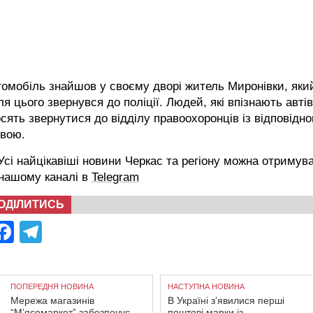
омобіль знайшов у своєму дворі житель Миронівки, яки
ля цього звернувся до поліції. Людей, які впізнають автів
сять звернутися до відділу правоохоронців із відповідн
явою.
сі найцікавіші новини Черкас та регіону можна отримув
 нашому каналі в
Telegram
ОДІЛИТИСЬ
Facebook
Telegram
ПОПЕРЕДНЯ НОВИНА
НАСТУПНА НОВИНА
Мережа магазинів
В Україні з’явилися перші
“М’ясомаркет” забезпечує
поштові марки із