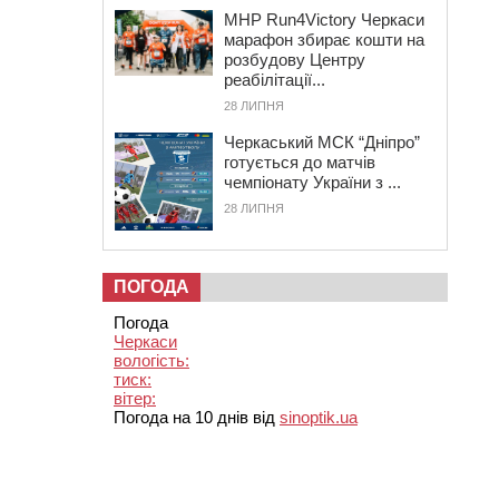
MHP Run4Victory Черкаси
марафон збирає кошти на
розбудову Центру
реабілітації...
28 ЛИПНЯ
Черкаський МСК “Дніпро”
готується до матчів
чемпіонату України з ...
28 ЛИПНЯ
ПОГОДА
Погода
Черкаси
вологість:
тиск:
вітер:
Погода на 10 днів від
sinoptik.ua