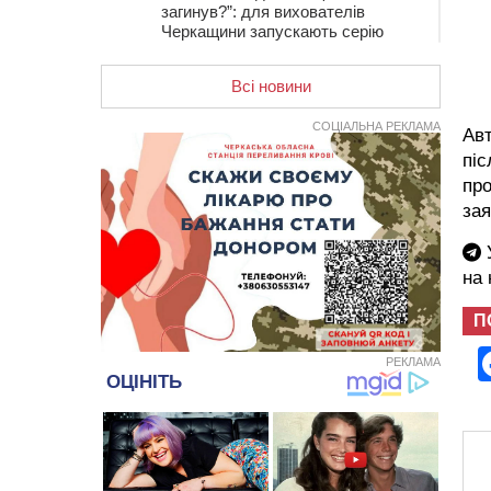
загинув?”: для вихователів
Черкащини запускають серію
унікальних тренінгів
Всі новини
12:14
На Золотоніщині вже десяту
добу гасять пожежу торфу
СОЦІАЛЬНА РЕКЛАМА
Авт
11:35
Від 80 гривень за кілограм: в
піс
Україні прогнозують стрибок цін на
гречку
про
за
10:56
Захисника зі Звенигородщини,
який обороняв Авдіївку,
У
нагородили “Комбатантським
хрестом”
на
10:10
На Черкащині п’яний мотоцикліст
П
зіткнувся з мопедом: двоє людей у
лікарні
РЕКЛАМА
09:42
Ветерани МСК “Дніпро” вибороли
бронзу чемпіонату України
08:57
На Уманщині підрядника
зобов’язали сплатити понад 670
тис грн штрафу за незаконні зміни
до договору