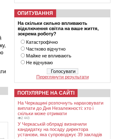
ОПИТУВАННЯ
На скільки сильно впливають
відключення світла на ваше життя,
зокрема роботу?
й
Катастрофічно
ку,
Частково відчутно
ою
Майже не впливають
Не відчуваю
ати
Переглянути результати
ПОПУЛЯРНЕ НА САЙТІ
На Черкащині розпочнуть нараховувати
виплати до Дня Незалежності: хто і
скільки може отримати
2 443
У Черкаській облраді визначили
кандидатку на посаду директора
установи, яка супроводжує 39 закладів