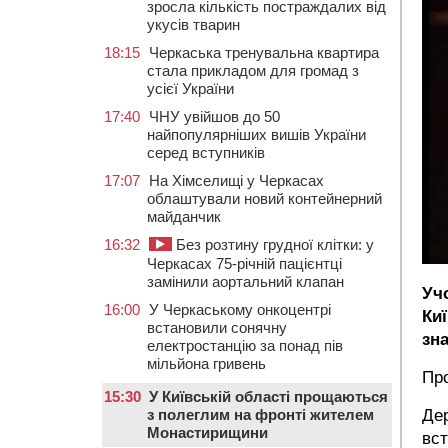
зросла кількість постраждалих від
укусів тварин
18:15
Черкаська тренувальна квартира
стала прикладом для громад з
усієї України
17:40
ЧНУ увійшов до 50
найпопулярніших вишів України
серед вступників
17:07
На Хімселищі у Черкасах
облаштували новий контейнерний
майданчик
16:32
Без розтину грудної клітки: у
Черкасах 75-річній пацієнтці
замінили аортальний клапан
Уч
16:00
У Черкаському онкоцентрі
Ки
встановили сонячну
зн
електростанцію за понад пів
мільйона гривень
Пр
15:30
У Київській області прощаються
Дер
з полеглим на фронті жителем
Монастирищини
вст