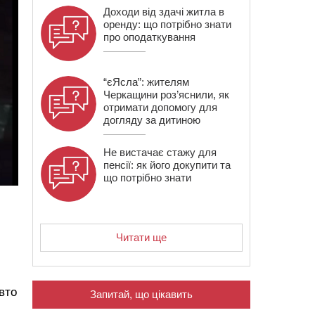
Доходи від здачі житла в
оренду: що потрібно знати
про оподаткування
“єЯсла”: жителям
Черкащини роз’яснили, як
отримати допомогу для
догляду за дитиною
Не вистачає стажу для
пенсії: як його докупити та
що потрібно знати
Читати ще
вто
Запитай, що цікавить