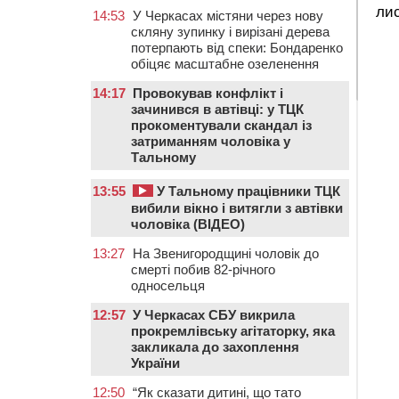
ли
14:53
У Черкасах містяни через нову
скляну зупинку і вирізані дерева
потерпають від спеки: Бондаренко
обіцяє масштабне озеленення
14:17
Провокував конфлікт і
зачинився в автівці: у ТЦК
прокоментували скандал із
затриманням чоловіка у
Тальному
13:55
У Тальному працівники ТЦК
вибили вікно і витягли з автівки
чоловіка (ВІДЕО)
13:27
На Звенигородщині чоловік до
смерті побив 82-річного
односельця
12:57
У Черкасах СБУ викрила
прокремлівську агітаторку, яка
закликала до захоплення
України
12:50
“Як сказати дитині, що тато