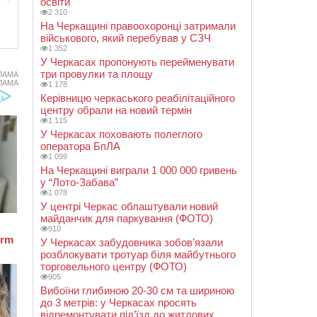
освіти
2 310
На Черкащині правоохоронці затримали
військового, який перебував у СЗЧ
1 352
У Черкасах пропонують перейменувати
три провулки та площу
ЛАМА
ЛАМА
1 178
Керівницю черкаського реабілітаційного
центру обрали на новий термін
1 115
У Черкасах поховають полеглого
оператора БпЛА
1 099
На Черкащині виграли 1 000 000 гривень
у “Лото-Забава”
1 078
У центрі Черкас облаштували новий
майданчик для паркування (ФОТО)
910
У Черкасах забудовника зобов’язали
розблокувати тротуар біля майбутнього
торговельного центру (ФОТО)
905
Вибоїни глибиною 20-30 см та шириною
до 3 метрів: у Черкасах просять
відремонтувати під’їзд до житлових