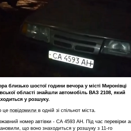
ора близько шостої години вечора у місті Миронівці
ївської області знайшли автомобіль ВАЗ 2108, який
аходиться у розшуку.
о це
повідомили
в одній зі спільнот міста.
жавний номер автівки - СА 4593 АН. Під час перевірки а
ановили, що воно знаходиться у розшуку з 11-го