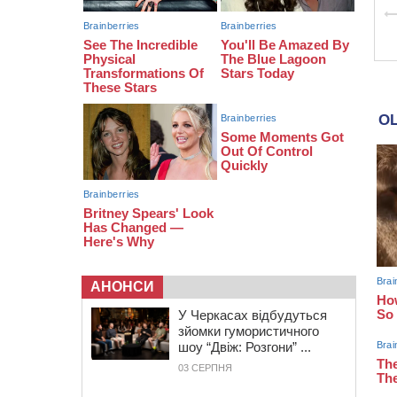
08:20
Обрано претендента на посаду
директора Мокрокалигірського
психоневрологічного інтернату
07:23
Уманські міграційники видворили з
країни грузина, який відсидів
термін у колонії
АНОНСИ
У Черкасах відбудуться
зйомки гумористичного
шоу “Двіж: Розгони” ...
03 СЕРПНЯ