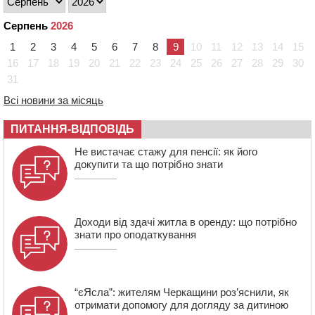
19:34
На Уманщині суд припинив право оренди земельних
ділянок, незаконно переданих іноземцем
Серпень
2026
19:00
Вихователька з Черкас і дві педагогині з області
1
2
3
4
5
6
7
8
9
10
11
12
13
14
15
стали фіналістками Global Teacher Prize Ukraine 2026
16
17
18
19
20
21
22
23
24
25
26
27
28
29
30
18:23
Зарядка, йога, сапи та нові знайомства: у Черкасах
31
закрили сезон літнього табору для людей поважного
віку
Всі новини за місяць
17:48
“Це страшна несправедливість”: мати хворого на
ПИТАННЯ-ВІДПОВІДЬ
СМА 13-річного хлопця із Драбівщини просить
ОВА виділити кошти на дороговартісні ліки
Не вистачає стажу для пенсії: як його
докупити та що потрібно знати
17:15
На Уманщині судитимуть колишню очільницю відділу
освіти через закупівлю електрики за завищеною
ціною
Доходи від здачі житла в оренду: що потрібно
знати про оподаткування
“єЯсла”: жителям Черкащини роз’яснили, як
отримати допомогу для догляду за дитиною