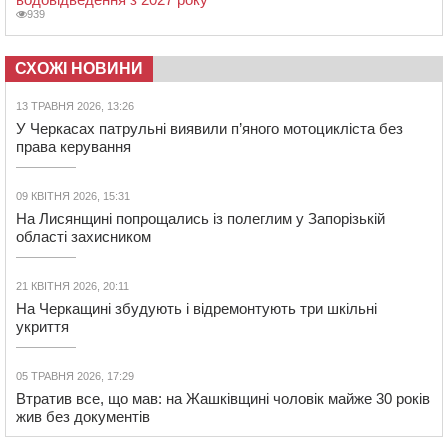
939
СХОЖІ НОВИНИ
13 ТРАВНЯ 2026, 13:26
У Черкасах патрульні виявили п’яного мотоцикліста без
права керування
09 КВІТНЯ 2026, 15:31
На Лисянщині попрощались із полеглим у Запорізькій
області захисником
21 КВІТНЯ 2026, 20:11
На Черкащині збудують і відремонтують три шкільні
укриття
05 ТРАВНЯ 2026, 17:29
Втратив все, що мав: на Жашківщині чоловік майже 30 років
жив без документів