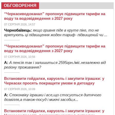
ОБГОВОРЕННЯ
“Черкасиводоканал” пропонує підвищити тарифи на
воду та водовідведення з 2027 року
07 СЕРПНЯ 2026, 14:57
Чорнобаївець:
якщо гривня піде в круте піке, то не
врятують ці підвищення жоден тариф- підвищений чи ...
“Черкасиводоканал” пропонує підвищити тарифи на
воду та водовідведення з 2027 року
07 СЕРПНЯ 2026, 10:56
А:
А пенсія так і залишиться 2595грн./міс.незалежно від
регіону проживання?
Встановити гойдалки, карусель і закупити іграшки: у
Черкасах просять покращити умови в дитсадку
07 СЕРПНЯ 2026, 10:09
А:
Споконвіку іграшки і все,що стосується дитячого
дозвілля,а також-посуд і миючі засоби,к...
Встановити гойдалки, карусель і закупити іграшки: у