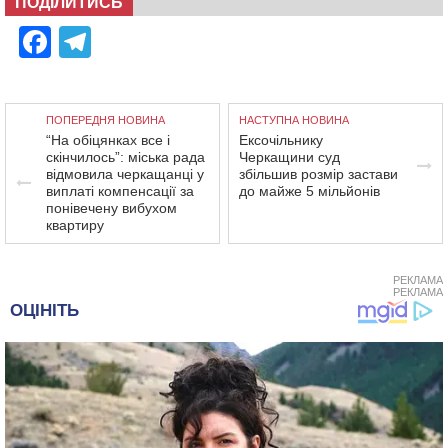
ПОДІЛИТИСЬ
Facebook
Telegram
ПОПЕРЕДНЯ НОВИНА
НАСТУПНА НОВИНА
“На обіцянках все і
Ексочільнику
скінчилось”: міська рада
Черкащини суд
відмовила черкащанці у
збільшив розмір застави
виплаті компенсації за
до майже 5 мільйонів
понівечену вибухом
квартиру
РЕКЛАМА
РЕКЛАМА