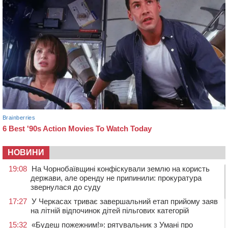
НОВИНИ
19:08
На Чорнобаївщині конфіскували землю на користь
держави, але оренду не припинили: прокуратура
звернулася до суду
17:27
У Черкасах триває завершальний етап прийому заяв
на літній відпочинок дітей пільгових категорій
15:32
«Будеш пожежним!»: рятувальник з Умані про