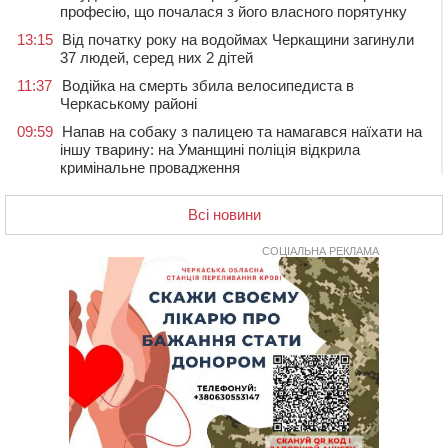
професію, що почалася з його власного порятунку
13:15
Від початку року на водоймах Черкащини загинули
37 людей, серед них 2 дітей
11:37
Водійка на смерть збила велосипедиста в
Черкаському районі
09:59
Напав на собаку з палицею та намагався наїхати на
іншу тварину: на Уманщині поліція відкрила
кримінальне провадження
08:44
Безкоштовне харчування, укриття та STEM: Черкаси
готують освітню галузь до нового навчального року
Всі новини
08 СЕРПНЯ 2026, СУБОТА
СОЦІАЛЬНА РЕКЛАМА
20:32
Черкаські вершники здобули нагороди української
першості
19:33
На Уманщині експосадовицю відділу освіти
судитимуть через завдані бюджету збитки
18:30
У Єрках прощатимуться з полеглим на Курщині
стрільцем ДШВ
17:29
Апеляційний суд підтвердив стягнення майже 250
тис. грн шкоди за незаконний вилов риби