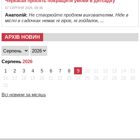
Черкасах просять покращити умови в дитсадку
07 СЕРПНЯ 2026, 09:36
Анатолій:
Не створюйте проблем вихователям. Ніде в
місті в садочках немає ні гірок, ні гойдалок, ...
АРХІВ НОВИН
Серпень
2026
1
2
3
4
5
6
7
8
9
10
11
12
13
14
15
16
17
18
19
20
21
22
23
24
25
26
27
28
29
30
31
Всі новини за місяць