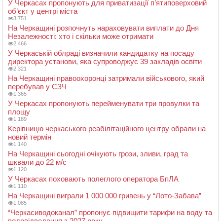
У Черкасах пропонують для приватизації п’ятиповерховий
об’єкт у центрі міста
3 751
На Черкащині розпочнуть нараховувати виплати до Дня
Незалежності: хто і скільки може отримати
2 466
У Черкаській облраді визначили кандидатку на посаду
директора установи, яка супроводжує 39 закладів освіти
2 321
На Черкащині правоохоронці затримали військового, який
перебував у СЗЧ
1 365
У Черкасах пропонують перейменувати три провулки та
площу
1 189
Керівницю черкаського реабілітаційного центру обрали на
новий термін
1 140
На Черкащині сьогодні очікують грози, зливи, град та
шквали до 22 м/с
1 120
У Черкасах поховають полеглого оператора БпЛА
1 110
На Черкащині виграли 1 000 000 гривень у “Лото-Забава”
1 085
“Черкасиводоканал” пропонує підвищити тарифи на воду та
водовідведення з 2027 року