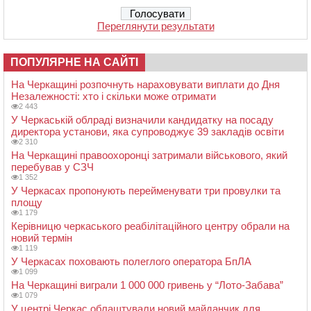
Переглянути результати
ПОПУЛЯРНЕ НА САЙТІ
На Черкащині розпочнуть нараховувати виплати до Дня
Незалежності: хто і скільки може отримати
2 443
У Черкаській облраді визначили кандидатку на посаду
директора установи, яка супроводжує 39 закладів освіти
2 310
На Черкащині правоохоронці затримали військового, який
перебував у СЗЧ
1 352
У Черкасах пропонують перейменувати три провулки та
площу
1 179
Керівницю черкаського реабілітаційного центру обрали на
новий термін
1 119
У Черкасах поховають полеглого оператора БпЛА
1 099
На Черкащині виграли 1 000 000 гривень у “Лото-Забава”
1 079
У центрі Черкас облаштували новий майданчик для