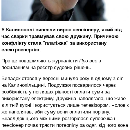
У Калинополі винесли вирок пенсіонеру, який під
час сварки травмував свою дружину. Причиною
конфлікту стала "платіжка" за використану
електроенергію.
Про це повідомляють журналісти
Про все
з
посиланням на реєстр судових рішень.
Випадок стався у вересні минуло року в одному з сіл
на Калинопільщині. Подружжя посварилося через
розбіжність у поглядах рівності оплати суми за
використану електрику. Дружина наполягала, що живе
в літній кухні і користується лише телевізором. Чоловік
же наполягав, аби суму вони оплатили порівну.
Внаслідок цього між ними розгорілася суперечка і
пенсіонер почав трясти потерпілу за одяг, від чого вона