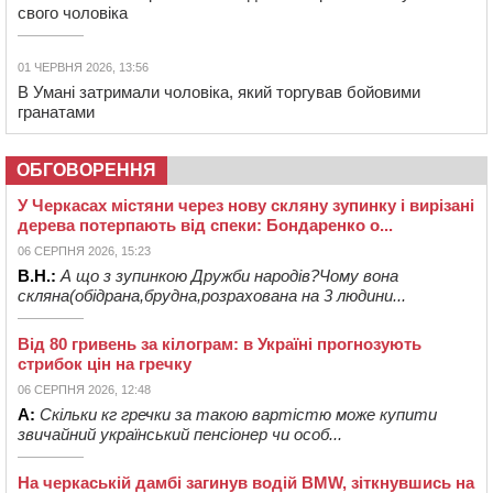
свого чоловіка
01 ЧЕРВНЯ 2026, 13:56
В Умані затримали чоловіка, який торгував бойовими
гранатами
ОБГОВОРЕННЯ
У Черкасах містяни через нову скляну зупинку і вирізані
дерева потерпають від спеки: Бондаренко о...
06 СЕРПНЯ 2026, 15:23
В.Н.:
А що з зупинкою Дружби народів?Чому вона
скляна(обідрана,брудна,розрахована на 3 людини...
Від 80 гривень за кілограм: в Україні прогнозують
стрибок цін на гречку
06 СЕРПНЯ 2026, 12:48
А:
Скільки кг гречки за такою вартістю може купити
звичайний український пенсіонер чи особ...
На черкаській дамбі загинув водій BMW, зіткнувшись на