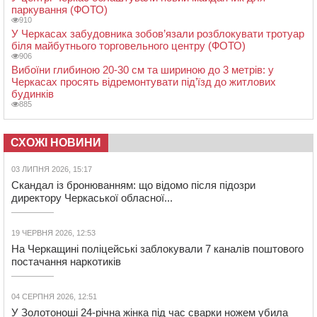
паркування (ФОТО)
910
У Черкасах забудовника зобов’язали розблокувати тротуар
біля майбутнього торговельного центру (ФОТО)
906
Вибоїни глибиною 20-30 см та шириною до 3 метрів: у
Черкасах просять відремонтувати під’їзд до житлових
будинків
885
СХОЖІ НОВИНИ
03 ЛИПНЯ 2026, 15:17
Скандал із бронюванням: що відомо після підозри
директору Черкаської обласної...
19 ЧЕРВНЯ 2026, 12:53
На Черкащині поліцейські заблокували 7 каналів поштового
постачання наркотиків
04 СЕРПНЯ 2026, 12:51
У Золотоноші 24-річна жінка під час сварки ножем убила