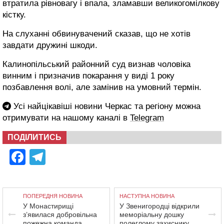
втратила рівновагу і впала, зламавши великогомілкову
кістку.
На слуханні обвинувачений сказав, що не хотів
завдати дружині шкоди.
Калинопільський районний суд визнав чоловіка
винним і призначив покарання у виді 1 року
позбавлення волі, але замінив на умовний термін.
Усі найцікавіші новини Черкас та регіону можна
отримувати на нашому каналі в
Telegram
ПОДІЛИТИСЬ
Facebook
Telegram
ПОПЕРЕДНЯ НОВИНА
НАСТУПНА НОВИНА
У Монастирищі
У Звенигородці відкрили
з’явилася добровільна
меморіальну дошку
пожежна команда
полеглому захиснику