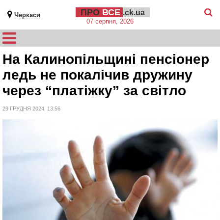
ПРО
ВСЕ
.ck.ua
Черкаси
07 серпня, 2026
На Калинопільщині пенсіонер
ледь не покалічив дружину
через “платіжку” за світло
29 ГРУДНЯ 2024, 13:56