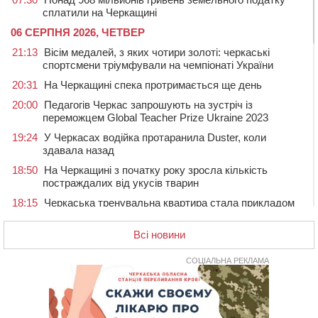
сплатили на Черкащині
06 СЕРПНЯ 2026, ЧЕТВЕР
21:13
Вісім медалей, з яких чотири золоті: черкаські
спортсмени тріумфували на чемпіонаті України
20:31
На Черкащині спека протримається ще день
20:00
Педагогів Черкас запрошують на зустріч із
переможцем Global Teacher Prize Ukraine 2023
19:24
У Черкасах водійка протаранила Duster, коли
здавала назад
18:50
На Черкащині з початку року зросла кількість
постраждалих від укусів тварин
18:15
Черкаська тренувальна квартира стала прикладом
для громад з усієї України
Всі новини
17:40
ЧНУ увійшов до 50 найпопулярніших вишів України
серед вступників
СОЦІАЛЬНА РЕКЛАМА
17:07
На Хімселищі у Черкасах облаштували новий
контейнерний майданчик
16:32
Без розтину грудної клітки: у Черкасах 75-річній
пацієнтці замінили аортальний клапан