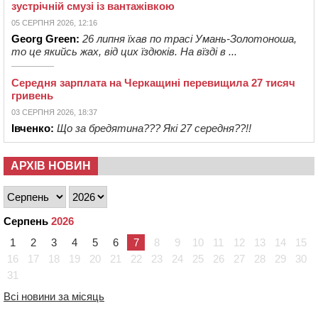
зустрічній смузі із вантажівкою
05 СЕРПНЯ 2026, 12:16
Georg Green:
26 липня їхав по трасі Умань-Золотоноша,
то це якийсь жах, від цих їздюків. На вїзді в ...
Середня зарплата на Черкащині перевищила 27 тисяч
гривень
03 СЕРПНЯ 2026, 18:37
Івченко:
Що за бредятина??? Які 27 середня??!!
АРХІВ НОВИН
Серпень
2026
1
2
3
4
5
6
7
8
9
10
11
12
13
14
15
16
17
18
19
20
21
22
23
24
25
26
27
28
29
30
31
Всі новини за місяць