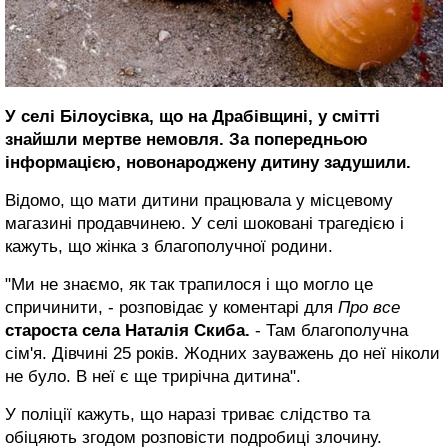
У селі Білоусівка, що на Драбівщині, у смітті
знайшли мертве немовля. За попередньою
інформацією, новонароджену дитину задушили.
Відомо, що мати дитини працювала у місцевому
магазині продавчинею. У селі шоковані трагедією і
кажуть, що жінка з благополучної родини.
"Ми не знаємо, як так трапилося і що могло це
спричинити, - розповідає у коментарі для
Про все
староста села Наталія Скиба.
- Там благополучна
сім'я. Дівчині 25 років. Жодних зауважень до неї ніколи
не було. В неї є ще трирічна дитина".
У поліції кажуть, що наразі триває слідство та
обіцяють згодом розповісти подробиці злочину.