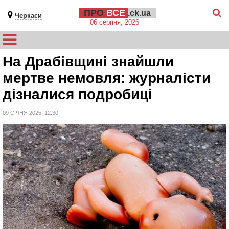
ПРО
ВСЕ
.ck.ua
Черкаси
06 серпня, 2026
На Драбівщині знайшли
мертве немовля: журналісти
дізналися подробиці
09 СІЧНЯ 2025, 12:30