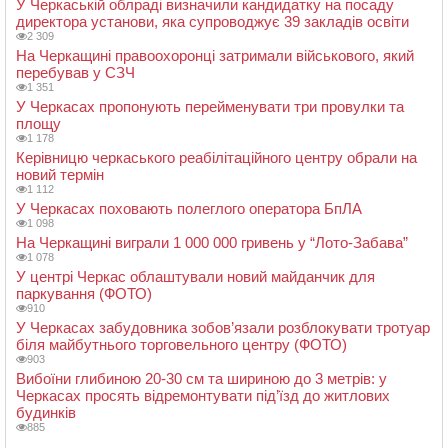
У Черкаській облраді визначили кандидатку на посаду
директора установи, яка супроводжує 39 закладів освіти
2 309
На Черкащині правоохоронці затримали військового, який
перебував у СЗЧ
1 351
У Черкасах пропонують перейменувати три провулки та
площу
1 178
Керівницю черкаського реабілітаційного центру обрали на
новий термін
1 112
У Черкасах поховають полеглого оператора БпЛА
1 098
На Черкащині виграли 1 000 000 гривень у “Лото-Забава”
1 078
У центрі Черкас облаштували новий майданчик для
паркування (ФОТО)
910
У Черкасах забудовника зобов’язали розблокувати тротуар
біля майбутнього торговельного центру (ФОТО)
903
Вибоїни глибиною 20-30 см та шириною до 3 метрів: у
Черкасах просять відремонтувати під’їзд до житлових
будинків
885