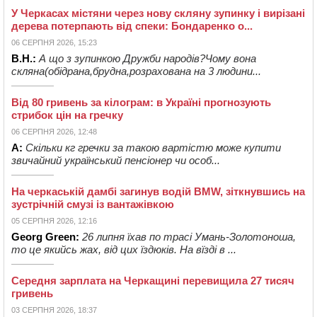
У Черкасах містяни через нову скляну зупинку і вирізані
дерева потерпають від спеки: Бондаренко о...
06 СЕРПНЯ 2026, 15:23
В.Н.:
А що з зупинкою Дружби народів?Чому вона
скляна(обідрана,брудна,розрахована на 3 людини...
Від 80 гривень за кілограм: в Україні прогнозують
стрибок цін на гречку
06 СЕРПНЯ 2026, 12:48
А:
Скільки кг гречки за такою вартістю може купити
звичайний український пенсіонер чи особ...
На черкаській дамбі загинув водій BMW, зіткнувшись на
зустрічній смузі із вантажівкою
05 СЕРПНЯ 2026, 12:16
Georg Green:
26 липня їхав по трасі Умань-Золотоноша,
то це якийсь жах, від цих їздюків. На вїзді в ...
Середня зарплата на Черкащині перевищила 27 тисяч
гривень
03 СЕРПНЯ 2026, 18:37