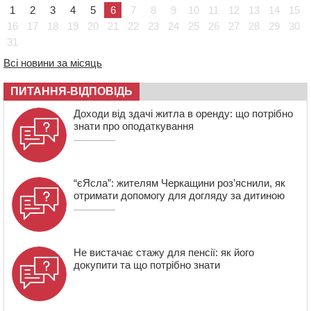
670 тис грн штрафу за незаконні зміни до договору
1
2
3
4
5
6
7
8
9
10
11
12
13
14
15
08:20
Обрано претендента на посаду директора
16
17
18
19
20
21
22
23
24
25
26
27
28
29
30
Мокрокалигірського психоневрологічного інтернату
31
07:23
Уманські міграційники видворили з країни грузина,
Всі новини за місяць
який відсидів термін у колонії
05 СЕРПНЯ 2026, СЕРЕДА
ПИТАННЯ-ВІДПОВІДЬ
20:28
Наступні два дні на Черкащині прогнозують пік
Доходи від здачі житла в оренду: що потрібно
африканського “пекла”
знати про оподаткування
“єЯсла”: жителям Черкащини роз’яснили, як
отримати допомогу для догляду за дитиною
Не вистачає стажу для пенсії: як його
докупити та що потрібно знати