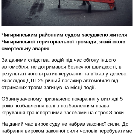
Чигиринським районним судом засуджено жителя
Чигиринської територіальної громади, який скоїв
смертельну аварію.
За даними слідства, водій під час обгону іншого
автомобіля, не дотримався безпечної швидкості, в
результаті чого втратив керування та в’їхав у дерево.
Внаслідок ДТП 25-річний пасажир автомобіля від
отриманих травм загинув на місці події.
Обвинуваченому призначено покарання у вигляді 5
років позбавлення волі з позбавленням права
керування транспортними засобами на строк 3 роки.
На даний час вирок суду не набрав законної сили. До
набрання вироком законної сили чоловік перебуватиме