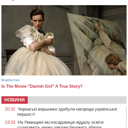
НОВИНИ
20:32
Черкаські вершники здобули нагороди української
першості
19:33
На Уманщині експосадовицю відділу освіти
судитимуть через завдані бюджету збитки