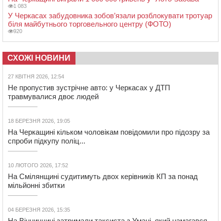
1 083
У Черкасах забудовника зобов’язали розблокувати тротуар
біля майбутнього торговельного центру (ФОТО)
920
СХОЖІ НОВИНИ
27 КВІТНЯ 2026, 12:54
Не пропустив зустрічне авто: у Черкасах у ДТП
травмувалися двоє людей
18 БЕРЕЗНЯ 2026, 19:05
На Черкащині кільком чоловікам повідомили про підозру за
спроби підкупу поліц...
10 ЛЮТОГО 2026, 17:52
На Смілянщині судитимуть двох керівників КП за понад
мільйонні збитки
04 БЕРЕЗНЯ 2026, 15:35
На Вінниччині затримали таксиста з Умані, який намагався