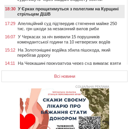
18:30
У Єрках прощатимуться з полеглим на Курщині
стрільцем ДШВ
17:29
Апеляційний суд підтвердив стягнення майже 250
тис. грн шкоди за незаконний вилов риби
16:07
У Черкасах за ніч виявили 15 порушників
комендантської години та 10 нетверезих водіїв
15:12
На Золотоніщині водійка збила пішохода, який
перебігав дорогу
14:11
На Черкащині прокуратура через суд вимагає взяти
під охорону 188-річну церкву
Всі новини
13:00
У Смілі біля магазину під колесами вантажівки
загинула жінка
СОЦІАЛЬНА РЕКЛАМА
11:33
У Черкасах пропонують для приватизації
п’ятиповерховий об’єкт у центрі міста
10:00
Не вистачає стажу для пенсії: як його докупити та що
потрібно знати
08:23
У Черкасах виявили низку недоліків у гуртожитку, де
проживають ВПО