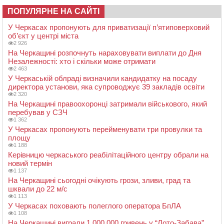
ПОПУЛЯРНЕ НА САЙТІ
У Черкасах пропонують для приватизації п’ятиповерховий
об’єкт у центрі міста
2 926
На Черкащині розпочнуть нараховувати виплати до Дня
Незалежності: хто і скільки може отримати
2 463
У Черкаській облраді визначили кандидатку на посаду
директора установи, яка супроводжує 39 закладів освіти
2 320
На Черкащині правоохоронці затримали військового, який
перебував у СЗЧ
1 362
У Черкасах пропонують перейменувати три провулки та
площу
1 188
Керівницю черкаського реабілітаційного центру обрали на
новий термін
1 137
На Черкащині сьогодні очікують грози, зливи, град та
шквали до 22 м/с
1 113
У Черкасах поховають полеглого оператора БпЛА
1 108
На Черкащині виграли 1 000 000 гривень у “Лото-Забава”