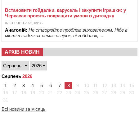
Встановити гойдалки, карусель і закупити іграшки: у
Черкасах просять покращити умови в дитсадку
07 СЕРПНЯ 2026, 09:36
Анатолій:
Не створюйте проблем вихователям. Ніде в
місті в садочках немає ні гірок, ні гойдалок, ...
АРХІВ НОВИН
Серпень
2026
1
2
3
4
5
6
7
8
9
10
11
12
13
14
15
16
17
18
19
20
21
22
23
24
25
26
27
28
29
30
31
Всі новини за місяць