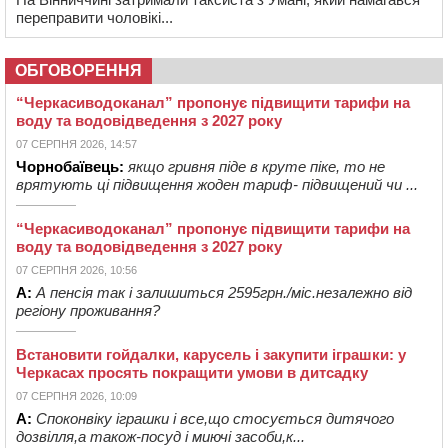
переправити чоловікі...
ОБГОВОРЕННЯ
“Черкасиводоканал” пропонує підвищити тарифи на
воду та водовідведення з 2027 року
07 СЕРПНЯ 2026, 14:57
Чорнобаївець:
якщо гривня піде в круте піке, то не
врятують ці підвищення жоден тариф- підвищений чи ...
“Черкасиводоканал” пропонує підвищити тарифи на
воду та водовідведення з 2027 року
07 СЕРПНЯ 2026, 10:56
А:
А пенсія так і залишиться 2595грн./міс.незалежно від
регіону проживання?
Встановити гойдалки, карусель і закупити іграшки: у
Черкасах просять покращити умови в дитсадку
07 СЕРПНЯ 2026, 10:09
А:
Споконвіку іграшки і все,що стосується дитячого
дозвілля,а також-посуд і миючі засоби,к...