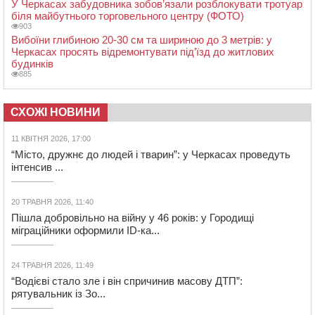
У Черкасах забудовника зобов’язали розблокувати тротуар
біля майбутнього торговельного центру (ФОТО)
903
Вибоїни глибиною 20-30 см та шириною до 3 метрів: у
Черкасах просять відремонтувати під’їзд до житлових
будинків
885
СХОЖІ НОВИНИ
11 КВІТНЯ 2026, 17:00
“Місто, дружнє до людей і тварин”: у Черкасах проведуть
інтенсив ...
20 ТРАВНЯ 2026, 11:40
Пішла добровільно на війну у 46 років: у Городищі
міграційники оформили ID-ка...
24 ТРАВНЯ 2026, 11:49
“Водієві стало зле і він спричинив масову ДТП”:
рятувальник із Зо...