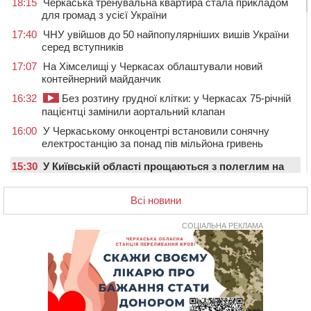
18:15
Черкаська тренувальна квартира стала прикладом
для громад з усієї України
17:40
ЧНУ увійшов до 50 найпопулярніших вишів України
серед вступників
17:07
На Хімселищі у Черкасах облаштували новий
контейнерний майданчик
16:32
Без розтину грудної клітки: у Черкасах 75-річній
пацієнтці замінили аортальний клапан
16:00
У Черкаському онкоцентрі встановили сонячну
електростанцію за понад пів мільйона гривень
15:30
У Київській області прощаються з полеглим на
фронті жителем Монастирищини
Всі новини
14:53
У Черкасах містяни через нову скляну зупинку і
вирізані дерева потерпають від спеки: Бондаренко
обіцяє масштабне озеленення
СОЦІАЛЬНА РЕКЛАМА
14:17
Провокував конфлікт і зачинився в автівці: у ТЦК
прокоментували скандал із затриманням
чоловіка у Тальному
13:55
У Тальному працівники ТЦК вибили вікно і