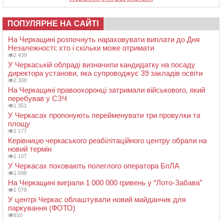
ПОПУЛЯРНЕ НА САЙТІ
На Черкащині розпочнуть нараховувати виплати до Дня
Незалежності: хто і скільки може отримати
2 439
У Черкаській облраді визначили кандидатку на посаду
директора установи, яка супроводжує 39 закладів освіти
2 308
На Черкащині правоохоронці затримали військового, який
перебував у СЗЧ
1 351
У Черкасах пропонують перейменувати три провулки та
площу
1 177
Керівницю черкаського реабілітаційного центру обрали на
новий термін
1 107
У Черкасах поховають полеглого оператора БпЛА
1 098
На Черкащині виграли 1 000 000 гривень у “Лото-Забава”
1 078
У центрі Черкас облаштували новий майданчик для
паркування (ФОТО)
910