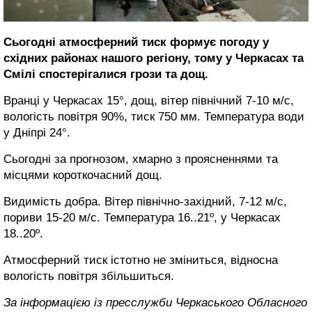
Сьогодні атмосферний тиск формує погоду у
східних районах нашого регіону, тому у Черкасах та
Смілі спостерігалися грози та дощ.
Вранці у Черкасах 15°, дощ, вітер північний 7-10 м/с,
вологість повітря 90%, тиск 750 мм. Температура води
у Дніпрі 24°.
Сьогодні за прогнозом, хмарно з проясненнями та
місцями короткочасний дощ.
Видимість добра. Вітер північно-західний, 7-12 м/с,
пориви 15-20 м/с. Температура 16..21º, у Черкасах
18..20º.
Атмосферний тиск істотно не зміниться, відносна
вологість повітря збільшиться.
За інформацією із пресслужби Черкаського Обласного