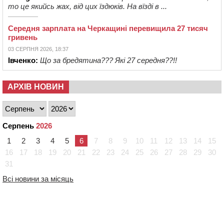
то це якийсь жах, від цих їздюків. На вїзді в ...
Середня зарплата на Черкащині перевищила 27 тисяч
гривень
03 СЕРПНЯ 2026, 18:37
Івченко:
Що за бредятина??? Які 27 середня??!!
АРХІВ НОВИН
Серпень
2026
1
2
3
4
5
6
7
8
9
10
11
12
13
14
15
16
17
18
19
20
21
22
23
24
25
26
27
28
29
30
31
Всі новини за місяць