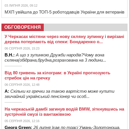
03 ЛИПНЯ 2026, 09:12
МХП увійшла до ТОП-5 роботодавців України для ветеранів
ОБГОВОРЕННЯ
У Черкасах містяни через нову скляну зупинку і вирізані
дерева потерпають від спеки: Бондаренко о...
06 СЕРПНЯ 2026, 15:23
В.Н.:
А що з зупинкою Дружби народів?Чому вона
скляна(обідрана,брудна,розрахована на 3 людини...
Від 80 гривень за кілограм: в Україні прогнозують
стрибок цін на гречку
06 СЕРПНЯ 2026, 12:48
А:
Скільки кг гречки за такою вартістю може купити
звичайний український пенсіонер чи особ...
На черкаській дамбі загинув водій BMW, зіткнувшись на
зустрічній смузі із вантажівкою
05 СЕРПНЯ 2026, 12:16
Georg Green:
26 липня їхав по трасі Умань-Золотоноша,