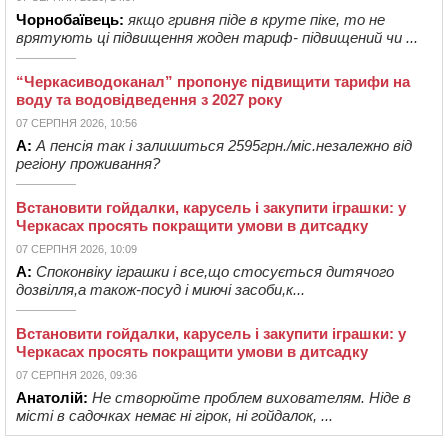
Чорнобаївець:
якщо гривня піде в круте піке, то не
врятують ці підвищення жоден тариф- підвищений чи ...
“Черкасиводоканал” пропонує підвищити тарифи на
воду та водовідведення з 2027 року
07 СЕРПНЯ 2026, 10:56
А:
А пенсія так і залишиться 2595грн./міс.незалежно від
регіону проживання?
Встановити гойдалки, карусель і закупити іграшки: у
Черкасах просять покращити умови в дитсадку
07 СЕРПНЯ 2026, 10:09
А:
Споконвіку іграшки і все,що стосується дитячого
дозвілля,а також-посуд і миючі засоби,к...
Встановити гойдалки, карусель і закупити іграшки: у
Черкасах просять покращити умови в дитсадку
07 СЕРПНЯ 2026, 09:36
Анатолій:
Не створюйте проблем вихователям. Ніде в
місті в садочках немає ні гірок, ні гойдалок, ...