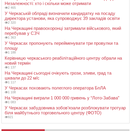
Незалежності: хто і скільки може отримати
2 465
У Черкаській облраді визначили кандидатку на посаду
директора установи, яка супроводжує 39 закладів освіти
2 320
На Черкащині правоохоронці затримали військового, який
перебував у СЗЧ
1 363
У Черкасах пропонують перейменувати три провулки та
площу
1 188
Керівницю черкаського реабілітаційного центру обрали на
новий термін
1 137
На Черкащині сьогодні очікують грози, зливи, град та
шквали до 22 м/с
1 117
У Черкасах поховають полеглого оператора БпЛА
1 108
На Черкащині виграли 1 000 000 гривень у “Лото-Забава”
1 083
У Черкасах забудовника зобов’язали розблокувати тротуар
біля майбутнього торговельного центру (ФОТО)
921