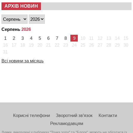
АРХІВ НОВИН
Серпень
2026
1
2
3
4
5
6
7
8
9
10
11
12
13
14
15
16
17
18
19
20
21
22
23
24
25
26
27
28
29
30
31
Всі новини за місяць
Корисні телефони
Зворотний зв’язок
Контакти
Рекламодавцям
Думки, викладені у рубриках "Точка зору" та "Блоги", можуть не збігатися із