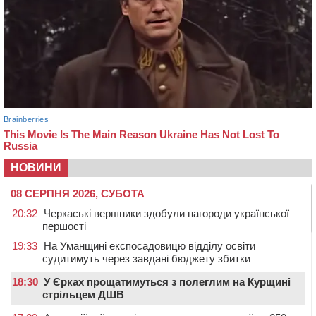
НОВИНИ
08 СЕРПНЯ 2026, СУБОТА
20:32
Черкаські вершники здобули нагороди української
першості
19:33
На Уманщині експосадовицю відділу освіти
судитимуть через завдані бюджету збитки
18:30
У Єрках прощатимуться з полеглим на Курщині
стрільцем ДШВ