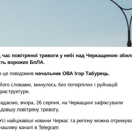
д час повітряної тривоги у небі над Черкащиною збил
сть ворожих БпЛА.
о це повідомив
начальник ОВА Ігор Табурець
.
його словами, минулось без потерпілих і руйнацій
раструктури.
адаємо, вчора, 26 серпня, на Черкащині зафіксували
довшу повітряну тривогу.
сі найцікавіші новини Черкас та регіону можна отримув
 нашому каналі в
Telegram