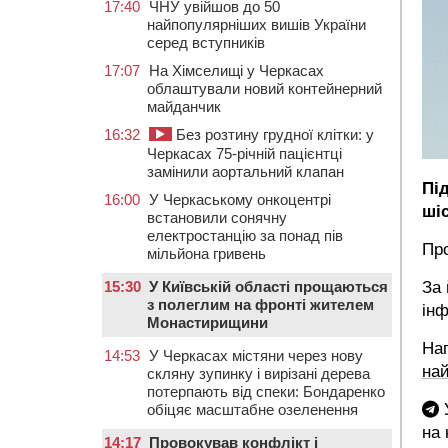
17:40
ЧНУ увійшов до 50
найпопулярніших вишів України
серед вступників
17:07
На Хімселищі у Черкасах
облаштували новий контейнерний
майданчик
16:32
Без розтину грудної клітки: у
Черкасах 75-річній пацієнтці
замінили аортальний клапан
Пі
16:00
У Черкаському онкоцентрі
ші
встановили сонячну
електростанцію за понад пів
Пр
мільйона гривень
15:30
У Київській області прощаються
За 
з полеглим на фронті жителем
інф
Монастирищини
Наг
14:53
У Черкасах містяни через нову
най
скляну зупинку і вирізані дерева
потерпають від спеки: Бондаренко
У
обіцяє масштабне озеленення
на
14:17
Провокував конфлікт і