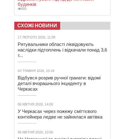
будинків
885
СХОЖІ НОВИНИ
17 ЛЮТОГО 2026, 11:08
Рятувальники області ліквідовують
наслідки підтоплень і відкачали понад 3,6
т...
03 ТРАВНЯ 2026, 10:18
Відбувся розрив ручної гранати: відомі
деталі вчорашнього інциденту в
Черкасах
06 КВІТНЯ 2026, 14:00
У Черкасах через пожежу сміттєвого
контейнера ледве не зайнялася автівка
06 КВІТНЯ 2026, 10:56