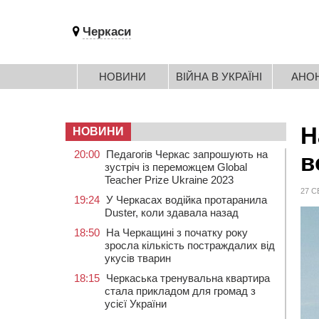
Черкаси
НОВИНИ
ВІЙНА В УКРАЇНІ
АНО
Н
НОВИНИ
20:00
Педагогів Черкас запрошують на
в
зустріч із переможцем Global
Teacher Prize Ukraine 2023
27 С
19:24
У Черкасах водійка протаранила
Duster, коли здавала назад
18:50
На Черкащині з початку року
зросла кількість постраждалих від
укусів тварин
18:15
Черкаська тренувальна квартира
стала прикладом для громад з
усієї України