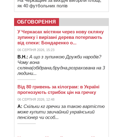
На Черкащині за вихідні вигоріли площі,
як 40 футбольних полів
ОБГОВОРЕННЯ
У Черкасах містяни через нову скляну
зупинку і вирізані дерева потерпають
від спеки: Бондаренко о...
06 СЕРПНЯ 2026, 15:23
В.Н.:
А що з зупинкою Дружби народів?
Чому вона
скляна(обідрана,брудна,розрахована на 3
людини...
Від 80 гривень за кілограм: в Україні
прогнозують стрибок цін на гречку
06 СЕРПНЯ 2026, 12:48
А:
Скільки кг гречки за такою вартістю
може купити звичайний український
пенсіонер чи особ...