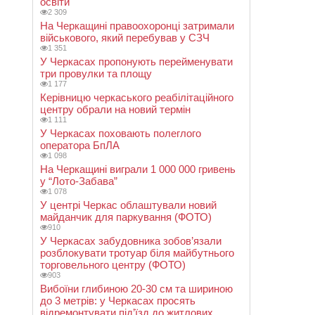
освіти
2 309
На Черкащині правоохоронці затримали
військового, який перебував у СЗЧ
1 351
У Черкасах пропонують перейменувати
три провулки та площу
1 177
Керівницю черкаського реабілітаційного
центру обрали на новий термін
1 111
У Черкасах поховають полеглого
оператора БпЛА
1 098
На Черкащині виграли 1 000 000 гривень
у “Лото-Забава”
1 078
У центрі Черкас облаштували новий
майданчик для паркування (ФОТО)
910
У Черкасах забудовника зобов’язали
розблокувати тротуар біля майбутнього
торговельного центру (ФОТО)
903
Вибоїни глибиною 20-30 см та шириною
до 3 метрів: у Черкасах просять
відремонтувати під’їзд до житлових