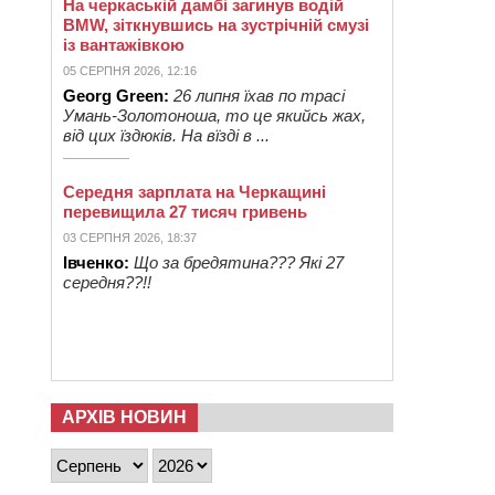
На черкаській дамбі загинув водій
BMW, зіткнувшись на зустрічній смузі
із вантажівкою
05 СЕРПНЯ 2026, 12:16
Georg Green:
26 липня їхав по трасі
Умань-Золотоноша, то це якийсь жах,
від цих їздюків. На вїзді в ...
Середня зарплата на Черкащині
перевищила 27 тисяч гривень
03 СЕРПНЯ 2026, 18:37
Івченко:
Що за бредятина??? Які 27
середня??!!
АРХІВ НОВИН