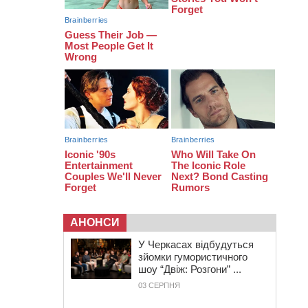
термін у колонії
05 СЕРПНЯ 2026, СЕРЕДА
20:28
Наступні два дні на Черкащині
прогнозують пік африканського
“пекла”
19:30
Проєкт просторового розвитку
Корсунь-Шевченківської громади
рекомендували до погодження
АНОНСИ
У Черкасах відбудуться
зйомки гумористичного
шоу “Двіж: Розгони” ...
03 СЕРПНЯ