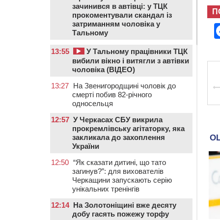
зачинився в автівці: у ТЦК
П
прокоментували скандал із
затриманням чоловіка у
Тальному
13:55
У Тальному працівники ТЦК
вибили вікно і витягли з автівки
чоловіка (ВІДЕО)
13:27
На Звенигородщині чоловік до
смерті побив 82-річного
односельця
12:57
У Черкасах СБУ викрила
прокремлівську агітаторку, яка
закликала до захоплення
України
12:50
“Як сказати дитині, що тато
загинув?”: для вихователів
Черкащини запускають серію
унікальних тренінгів
12:14
На Золотоніщині вже десяту
добу гасять пожежу торфу