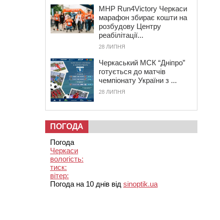
MHP Run4Victory Черкаси
марафон збирає кошти на
розбудову Центру
реабілітації...
28 ЛИПНЯ
Черкаський МСК “Дніпро”
готується до матчів
чемпіонату України з ...
28 ЛИПНЯ
ПОГОДА
Погода
Черкаси
вологість:
тиск:
вітер:
Погода на 10 днів від
sinoptik.ua