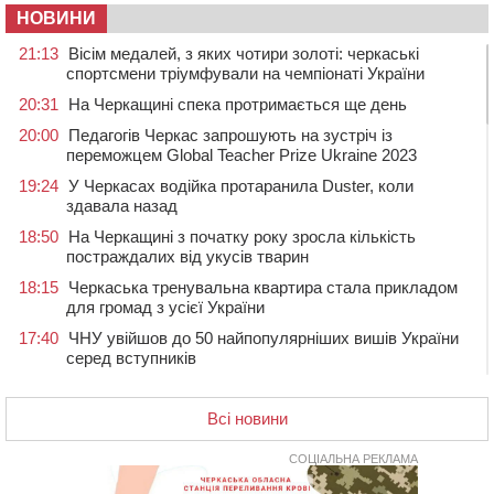
НОВИНИ
21:13
Вісім медалей, з яких чотири золоті: черкаські
спортсмени тріумфували на чемпіонаті України
20:31
На Черкащині спека протримається ще день
20:00
Педагогів Черкас запрошують на зустріч із
переможцем Global Teacher Prize Ukraine 2023
19:24
У Черкасах водійка протаранила Duster, коли
здавала назад
18:50
На Черкащині з початку року зросла кількість
постраждалих від укусів тварин
18:15
Черкаська тренувальна квартира стала прикладом
для громад з усієї України
17:40
ЧНУ увійшов до 50 найпопулярніших вишів України
серед вступників
17:07
На Хімселищі у Черкасах облаштували новий
контейнерний майданчик
Всі новини
16:32
Без розтину грудної клітки: у Черкасах 75-річній
пацієнтці замінили аортальний клапан
СОЦІАЛЬНА РЕКЛАМА
16:00
У Черкаському онкоцентрі встановили сонячну