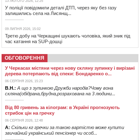
13 ЛЮТОГО 2026, 12:25
У поліції повідомили деталі ДТП, через яку без газу
залишились села на Лисянщ...
09 ЛИПНЯ 2026, 15:02
Третю добу на Черкащині шукають чоловіка, який зник під
час катання на SUP-дошці
ОБГОВОРЕННЯ
У Черкасах містяни через нову скляну зупинку і вирізані
дерева потерпають від спеки: Бондаренко о...
06 СЕРПНЯ 2026, 15:23
В.Н.:
А що з зупинкою Дружби народів?Чому вона
скляна(обідрана,брудна,розрахована на 3 людини...
Від 80 гривень за кілограм: в Україні прогнозують
стрибок цін на гречку
06 СЕРПНЯ 2026, 12:48
А:
Скільки кг гречки за такою вартістю може купити
звичайний український пенсіонер чи особ...