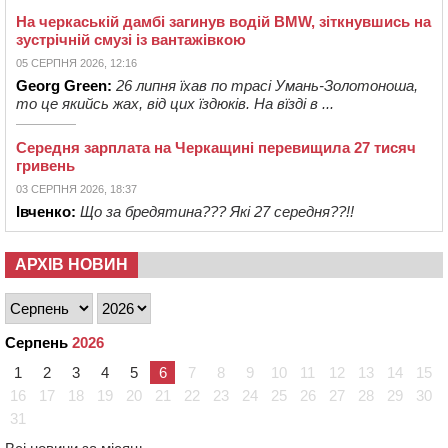
На черкаській дамбі загинув водій BMW, зіткнувшись на
зустрічній смузі із вантажівкою
05 СЕРПНЯ 2026, 12:16
Georg Green:
26 липня їхав по трасі Умань-Золотоноша,
то це якийсь жах, від цих їздюків. На вїзді в ...
Середня зарплата на Черкащині перевищила 27 тисяч
гривень
03 СЕРПНЯ 2026, 18:37
Івченко:
Що за бредятина??? Які 27 середня??!!
АРХІВ НОВИН
Серпень
2026
1
2
3
4
5
6
7
8
9
10
11
12
13
14
15
16
17
18
19
20
21
22
23
24
25
26
27
28
29
30
31