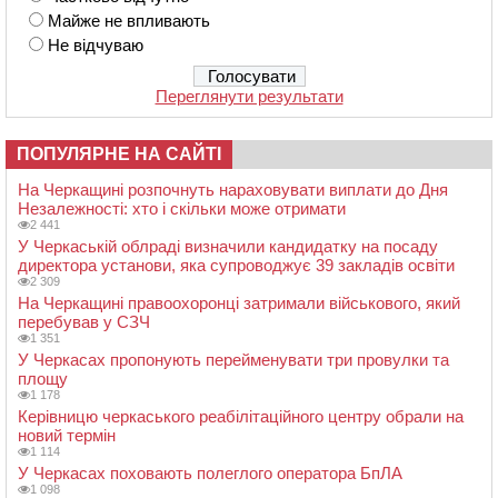
Майже не впливають
Не відчуваю
Переглянути результати
ПОПУЛЯРНЕ НА САЙТІ
На Черкащині розпочнуть нараховувати виплати до Дня
Незалежності: хто і скільки може отримати
2 441
У Черкаській облраді визначили кандидатку на посаду
директора установи, яка супроводжує 39 закладів освіти
2 309
На Черкащині правоохоронці затримали військового, який
перебував у СЗЧ
1 351
У Черкасах пропонують перейменувати три провулки та
площу
1 178
Керівницю черкаського реабілітаційного центру обрали на
новий термін
1 114
У Черкасах поховають полеглого оператора БпЛА
1 098