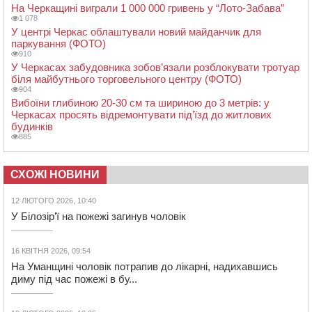
На Черкащині виграли 1 000 000 гривень у “Лото-Забава”
1 078
У центрі Черкас облаштували новий майданчик для
паркування (ФОТО)
910
У Черкасах забудовника зобов’язали розблокувати тротуар
біля майбутнього торговельного центру (ФОТО)
904
Вибоїни глибиною 20-30 см та шириною до 3 метрів: у
Черкасах просять відремонтувати під’їзд до житлових
будинків
885
СХОЖІ НОВИНИ
12 ЛЮТОГО 2026, 10:40
У Білозір’ї на пожежі загинув чоловік
16 КВІТНЯ 2026, 09:54
На Уманщині чоловік потрапив до лікарні, надихавшись
диму під час пожежі в бу...