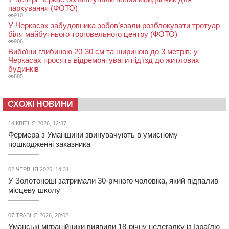
паркування (ФОТО)
910
У Черкасах забудовника зобов’язали розблокувати тротуар
біля майбутнього торговельного центру (ФОТО)
906
Вибоїни глибиною 20-30 см та шириною до 3 метрів: у
Черкасах просять відремонтувати під’їзд до житлових
будинків
885
СХОЖІ НОВИНИ
14 КВІТНЯ 2026, 12:37
Фермера з Уманщини звинувачують в умисному
пошкодженні заказника
02 ЧЕРВНЯ 2026, 14:31
У Золотоноші затримали 30-річного чоловіка, який підпалив
місцеву школу
07 ТРАВНЯ 2026, 20:02
Уманські міграційники виявили 18-річну нелегалку із Ізраїлю