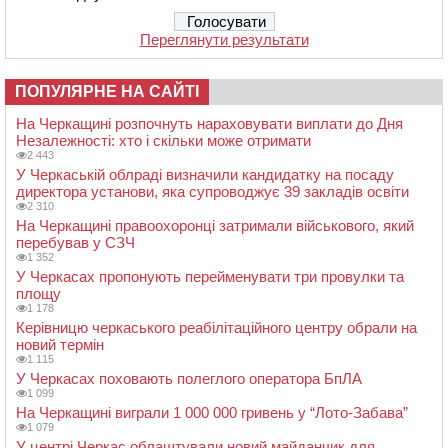
Переглянути результати
ПОПУЛЯРНЕ НА САЙТІ
На Черкащині розпочнуть нараховувати виплати до Дня
Незалежності: хто і скільки може отримати
2 443
У Черкаській облраді визначили кандидатку на посаду
директора установи, яка супроводжує 39 закладів освіти
2 310
На Черкащині правоохоронці затримали військового, який
перебував у СЗЧ
1 352
У Черкасах пропонують перейменувати три провулки та
площу
1 178
Керівницю черкаського реабілітаційного центру обрали на
новий термін
1 115
У Черкасах поховають полеглого оператора БпЛА
1 099
На Черкащині виграли 1 000 000 гривень у “Лото-Забава”
1 079
У центрі Черкас облаштували новий майданчик для