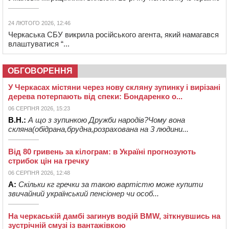
24 ЛЮТОГО 2026, 12:46
Черкаська СБУ викрила російського агента, який намагався
влаштуватися “...
ОБГОВОРЕННЯ
У Черкасах містяни через нову скляну зупинку і вирізані
дерева потерпають від спеки: Бондаренко о...
06 СЕРПНЯ 2026, 15:23
В.Н.:
А що з зупинкою Дружби народів?Чому вона
скляна(обідрана,брудна,розрахована на 3 людини...
Від 80 гривень за кілограм: в Україні прогнозують
стрибок цін на гречку
06 СЕРПНЯ 2026, 12:48
А:
Скільки кг гречки за такою вартістю може купити
звичайний український пенсіонер чи особ...
На черкаській дамбі загинув водій BMW, зіткнувшись на
зустрічній смузі із вантажівкою