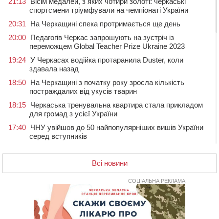
21:13
Вісім медалей, з яких чотири золоті: черкаські
спортсмени тріумфували на чемпіонаті України
20:31
На Черкащині спека протримається ще день
20:00
Педагогів Черкас запрошують на зустріч із
переможцем Global Teacher Prize Ukraine 2023
19:24
У Черкасах водійка протаранила Duster, коли
здавала назад
18:50
На Черкащині з початку року зросла кількість
постраждалих від укусів тварин
18:15
Черкаська тренувальна квартира стала прикладом
для громад з усієї України
17:40
ЧНУ увійшов до 50 найпопулярніших вишів України
серед вступників
17:07
На Хімселищі у Черкасах облаштували новий
контейнерний майданчик
Всі новини
16:32
Без розтину грудної клітки: у Черкасах 75-річній
пацієнтці замінили аортальний клапан
СОЦІАЛЬНА РЕКЛАМА
16:00
У Черкаському онкоцентрі встановили сонячну
електростанцію за понад пів мільйона гривень