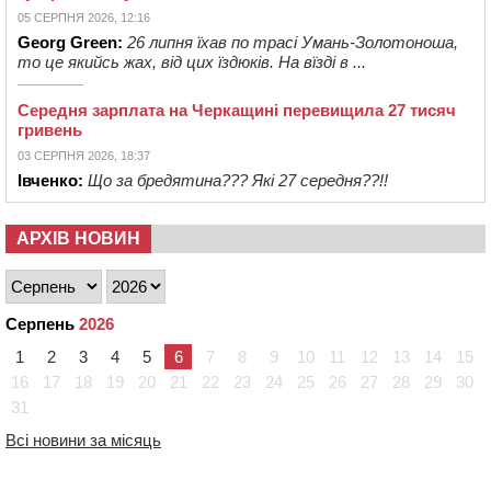
05 СЕРПНЯ 2026, 12:16
Georg Green:
26 липня їхав по трасі Умань-Золотоноша,
то це якийсь жах, від цих їздюків. На вїзді в ...
Середня зарплата на Черкащині перевищила 27 тисяч
гривень
03 СЕРПНЯ 2026, 18:37
Івченко:
Що за бредятина??? Які 27 середня??!!
АРХІВ НОВИН
Серпень
2026
1
2
3
4
5
6
7
8
9
10
11
12
13
14
15
16
17
18
19
20
21
22
23
24
25
26
27
28
29
30
31
Всі новини за місяць