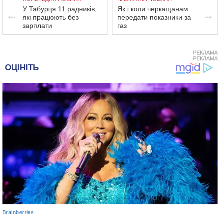
У Табурця 11 радників,
Як і коли черкащанам
які працюють без
передати показники за
зарплати
газ
РЕКЛАМА
РЕКЛАМА