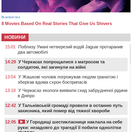
НОВИНИ
15:01
Поблизу Умані нетверезий водій Jaguar протаранив
два автомобілі
14:29
У Черкасах попрощалися з матросом та
солдатом, які загинули на війні
13:54
У Жашкові чоловік погрожував людям гранатою і
зберігав вдома схрон боєприпасів
13:18
У Черкасах екологи виявили скид забрудненої рідини
в Дніпро
12:42
У Тальнівській громаді провели в останню путь
захисника, який помер від тяжкої хвороби
12:05
У Городищі шестикласниця наклала на себе
руки: незадовго до трагедії її побили однолітки