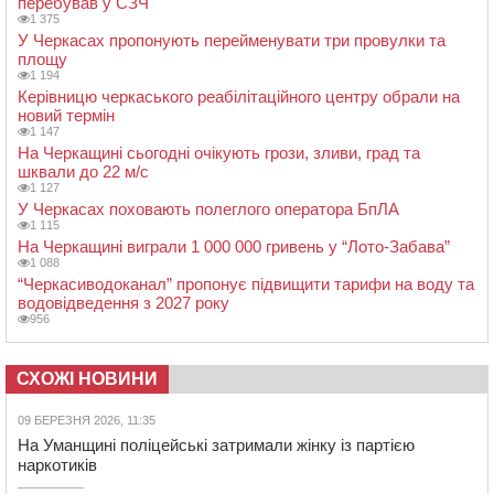
перебував у СЗЧ
1 375
У Черкасах пропонують перейменувати три провулки та
площу
1 194
Керівницю черкаського реабілітаційного центру обрали на
новий термін
1 147
На Черкащині сьогодні очікують грози, зливи, град та
шквали до 22 м/с
1 127
У Черкасах поховають полеглого оператора БпЛА
1 115
На Черкащині виграли 1 000 000 гривень у “Лото-Забава”
1 088
“Черкасиводоканал” пропонує підвищити тарифи на воду та
водовідведення з 2027 року
956
СХОЖІ НОВИНИ
09 БЕРЕЗНЯ 2026, 11:35
На Уманщині поліцейські затримали жінку із партією
наркотиків