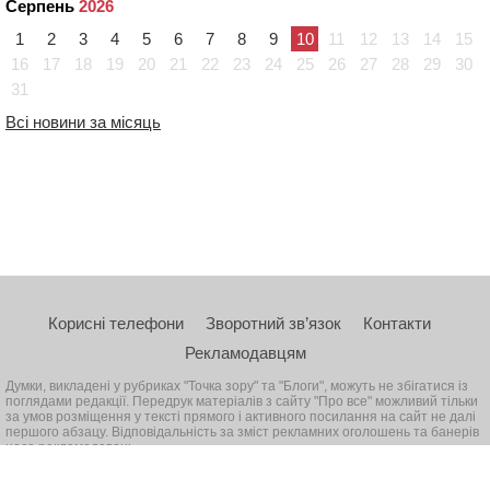
Серпень
2026
1
2
3
4
5
6
7
8
9
10
11
12
13
14
15
16
17
18
19
20
21
22
23
24
25
26
27
28
29
30
31
Всі новини за місяць
Корисні телефони
Зворотний зв’язок
Контакти
Рекламодавцям
Думки, викладені у рубриках "Точка зору" та "Блоги", можуть не збігатися із
поглядами редакції. Передрук матеріалів з сайту "Про все" можливий тільки
за умов розміщення у тексті прямого і активного посилання на сайт не далі
першого абзацу. Відповідальність за зміст рекламних оголошень та банерів
несе рекламодавець
© 2026, Всі права захищені