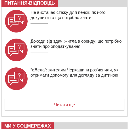
18:30
У Єрках прощатимуться з полеглим на Курщині
ПИТАННЯ-ВІДПОВІДЬ
стрільцем ДШВ
Не вистачає стажу для пенсії: як його
17:29
Апеляційний суд підтвердив стягнення майже 250
докупити та що потрібно знати
тис. грн шкоди за незаконний вилов риби
16:07
У Черкасах за ніч виявили 15 порушників
комендантської години та 10 нетверезих водіїв
Доходи від здачі житла в оренду: що потрібно
знати про оподаткування
“єЯсла”: жителям Черкащини роз’яснили, як
отримати допомогу для догляду за дитиною
Читати ще
МИ У СОЦМЕРЕЖАХ