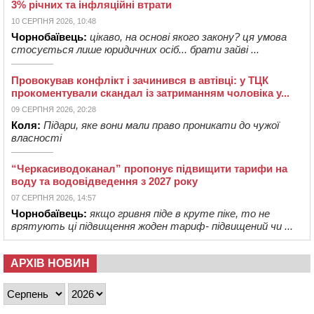
3% річних та інфляційні втрати
10 СЕРПНЯ 2026, 10:48
Чорнобаївець:
цікаво, на основі якого закону? ця умова
стосується лише юридичних осіб... брати зайві ...
Провокував конфлікт і зачинився в автівці: у ТЦК
прокоментували скандал із затриманням чоловіка у...
09 СЕРПНЯ 2026, 20:28
Коля:
Підари, яке вони мали право проникати до чужої
власності
“Черкасиводоканал” пропонує підвищити тарифи на
воду та водовідведення з 2027 року
07 СЕРПНЯ 2026, 14:57
Чорнобаївець:
якщо гривня піде в круте піке, то не
врятують ці підвищення жоден тариф- підвищений чи ...
АРХІВ НОВИН