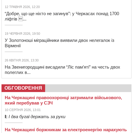
12 ТРАВНЯ 2026, 12:20
“Добре, що ще ніхто не загинув”: у Черкасах понад 1700
ліфтів ...
19 ЧЕРВНЯ 2026, 19:50
У Золотоноші міграційники виявили двох нелегалок із
Вірменії
26 КВІТНЯ 2026, 13:30
На Звенигородщині висадили “Ліс пам’яті” на честь двох
полеглих в...
ОБГОВОРЕННЯ
На Черкащині правоохоронці затримали військового,
який перебував у СЗЧ
10 СЕРПНЯ 2026, 13:01
І:
І два бугаї держать за руки
На Черкащині боржникам за електроенергію нарахують