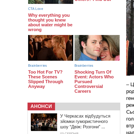
біля Кліщіївки воїн
07:30
Понад 968 мільйонів гривень
земельного податку сплатили на
Черкащині
06 СЕРПНЯ 2026, ЧЕТВЕР
21:13
Вісім медалей, з яких чотири
золоті: черкаські спортсмени
тріумфували на чемпіонаті України
– Ц
ро
ген
ре
АНОНСИ
Сьо
У Черкасах відбудуться
гол
зйомки гумористичного
втр
шоу “Двіж: Розгони” ...
на
03 СЕРПНЯ