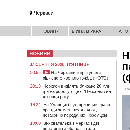
Черкаси
НОВИНИ
ВІЙНА В УКРАЇНІ
АНО
Н
НОВИНИ
п
07 СЕРПНЯ 2026, П'ЯТНИЦЯ
20:55
На Черкащині врятували
(
рідкісного чорного грифа (ФОТО)
20:13
Черкаси виділять близько 20 млн
24 Л
грн на роботу ліцею “Перспектива”
до кінця року
19:34
На Уманщині суд припинив право
оренди земельних ділянок,
незаконно переданих іноземцем
19:00
Вихователька з Черкас і дві
педагогині з області стали