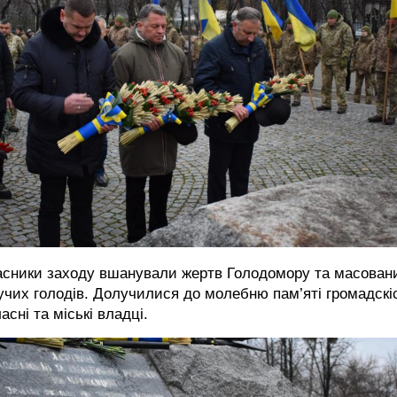
асники заходу вшанували жертв Голодомору та масован
чих голодів. Долучилися до молебню пам’яті громадскі
асні та міські владці.