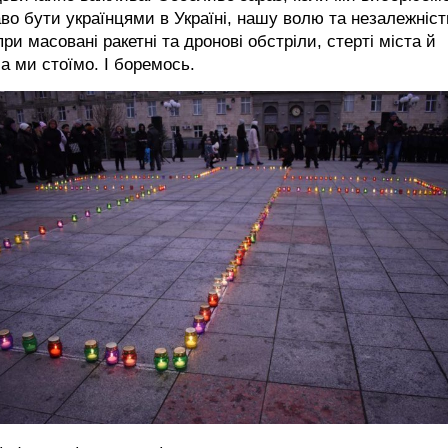
во бути українцями в Україні, нашу волю та незалежніст
ри масовані ракетні та дронові обстріли, стерті міста й
а ми стоїмо. І боремось.