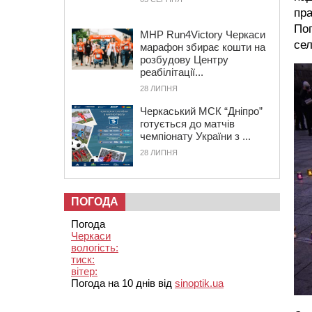
пра
Поп
MHP Run4Victory Черкаси
сел
марафон збирає кошти на
розбудову Центру
реабілітації...
28 ЛИПНЯ
Черкаський МСК “Дніпро”
готується до матчів
чемпіонату України з ...
28 ЛИПНЯ
ПОГОДА
Погода
Черкаси
вологість:
тиск:
вітер:
Погода на 10 днів від
sinoptik.ua