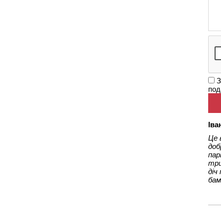
З
под
Іва
Це 
доб
пар
три
діч
ба