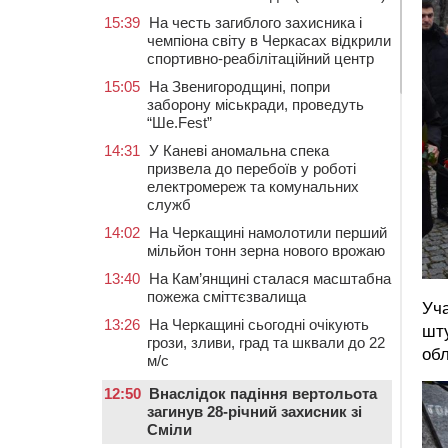
15:39
На честь загиблого захисника і
чемпіона світу в Черкасах відкрили
спортивно-реабілітаційний центр
15:05
На Звенигородщині, попри
заборону міськради, проведуть
“Ше.Fest”
14:31
У Каневі аномальна спека
призвела до перебоїв у роботі
електромереж та комунальних
служб
14:02
На Черкащині намолотили перший
мільйон тонн зерна нового врожаю
13:40
На Кам’янщині сталася масштабна
пожежа сміттєзвалища
Уч
13:26
На Черкащині сьогодні очікують
шту
грози, зливи, град та шквали до 22
обл
м/с
12:50
Внаслідок падіння вертольота
загинув 28-річний захисник зі
Сміли