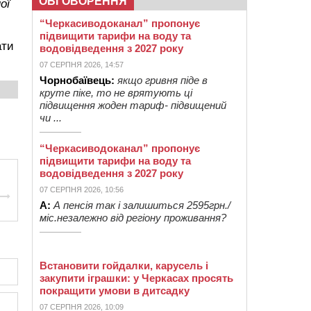
ОБГОВОРЕННЯ
ої
“Черкасиводоканал” пропонує
підвищити тарифи на воду та
ати
водовідведення з 2027 року
07 СЕРПНЯ 2026, 14:57
Чорнобаївець:
якщо гривня піде в
круте піке, то не врятують ці
підвищення жоден тариф- підвищений
чи ...
“Черкасиводоканал” пропонує
підвищити тарифи на воду та
водовідведення з 2027 року
07 СЕРПНЯ 2026, 10:56
А:
А пенсія так і залишиться 2595грн./
міс.незалежно від регіону проживання?
Встановити гойдалки, карусель і
закупити іграшки: у Черкасах просять
покращити умови в дитсадку
07 СЕРПНЯ 2026, 10:09