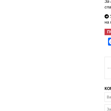
За
сп
У
на
П
КО