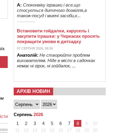
А:
Споконвіку іграшки і все,що
стосується дитячого дозвілля,а
також-посуд і миючі засоби,к...
Встановити гойдалки, карусель і
закупити іграшки: у Черкасах просять
покращити умови в дитсадку
оїх
07 СЕРПНЯ 2026, 09:36
Анатолій:
Не створюйте проблем
вихователям. Ніде в місті в садочках
немає ні гірок, ні гойдалок, ...
АРХІВ НОВИН
ям
Серпень
2026
іcти
1
2
3
4
5
6
7
8
9
10
11
12
13
14
15
16
17
18
19
20
ЛАМА