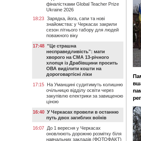
фіналістками Global Teacher Prize
Ukraine 2026
18:23
Зарядка, йога, сапи та нові
знайомства: у Черкасах закрили
сезон літнього табору для людей
поважного віку
17:48
“Це страшна
несправедливість”: мати
хворого на СМА 13-річного
хлопця із Драбівщини просить
ОВА виділити кошти на
дороговартісні ліки
Пам
вш
17:15
На Уманщині судитимуть колишню
очільницю відділу освіти через
па
закупівлю електрики за завищеною
ре
ціною
16:40
У Черкасах провели в останню
путь двох загиблих воїнів
16:07
До 1 вересня у Черкасах
оновлюють дорожню розмітку біля
навчальних закладів (ФОТОФАКТ)