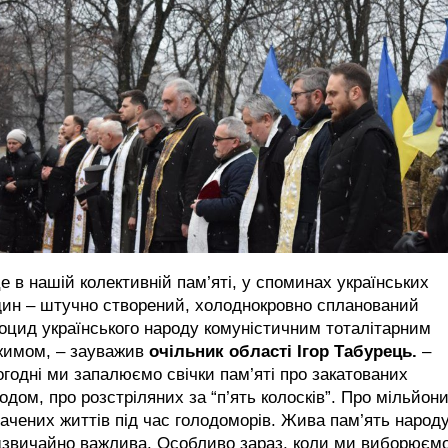
е в нашій колективній пам’яті, у споминах українських
дин – штучно створений, холоднокровно спланований
оцид українського народу комуністичним тоталітарним
жимом, – зауважив
очільник області Ігор Табурець.
–
годні ми запалюємо свічки пам’яті про закатованих
одом, про розстріляних за “п’ять колосків”. Про мільйон
ачених життів під час голодоморів. Жива пам’ять народ
дзвичайно важлива. Особливо зараз, коли ми виборюєм