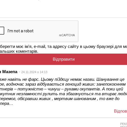
берегти моє ім'я, e-mail, та адресу сайту в цьому браузері для м
альших коментарів.
н Мазепа
24.11.2024 о 14:13
вже навіть не фарс. Цьому пі3дєцу немає назви. Шанування це
ре, водночас зараз відбувається геноцид живих: занепокоєнням
тнерів – потужністю – чинуш – руками окупантів. А поки цей
кутник незламності рулить та збагачується та втирає люд
 перемог, обісравши живих , мертвим шанованим , то вже до
мпера…
Відпов
РЕК