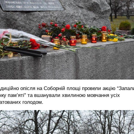
диційно опісля на Соборній площі провели акцію “Запал
чку пам’яті” та вшанували хвилиною мовчання усіх
атованих голодом.