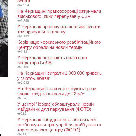
освіти
2 314
На Черкащині правоохоронці затримали
військового, який перебував у СЗЧ
1 359
У Черкасах пропонують перейменувати
три провулки та площу
1 183
Керівницю черкаського реабілітаційного
центру обрали на новий термін
1 131
У Черкасах поховають полеглого
оператора БпЛА
1 106
На Черкащині виграли 1 000 000 гривень
у “Лото-Забава”
1 082
На Черкащині сьогодні очікують грози,
зливи, град та шквали до 22 м/с
934
У центрі Черкас облаштували новий
майданчик для паркування (ФОТО)
912
У Черкасах забудовника зобов’язали
и
розблокувати тротуар біля майбутнього
у
торговельного центру (ФОТО)
о
911