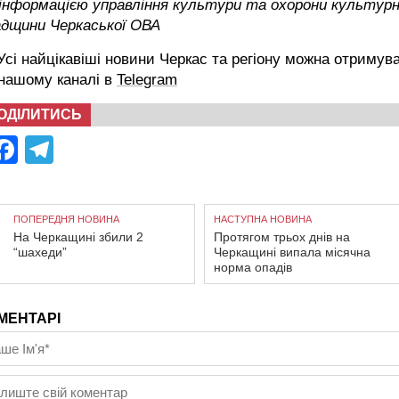
 інформацією управління культури та охорони культурн
адщини Черкаської ОВА
сі найцікавіші новини Черкас та регіону можна отримув
 нашому каналі в
Telegram
ОДІЛИТИСЬ
Facebook
Telegram
ПОПЕРЕДНЯ НОВИНА
НАСТУПНА НОВИНА
На Черкащині збили 2
Протягом трьох днів на
“шахеди”
Черкащині випала місячна
норма опадів
МЕНТАРІ