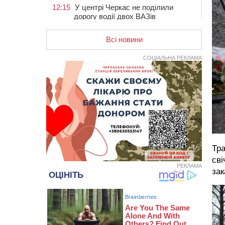
12:15
У центрі Черкас не поділили
дорогу водії двох ВАЗів
11:29
У Черкасах до середини серпня
обмежать рух транспорту на трьох
Всі новини
вулицях
СОЦІАЛЬНА РЕКЛАМА
10:54
На Черкащині кількість укриттів
збільшилась уп’ятеро з початку
повномасштабної війни
10:15
У Черкасах водій Audi Q5
спричинив аварію, не пропустивши
інший кросовер
09:42
“Черкасиводоканал” пропонує
підвищити тарифи на воду та
водовідведення з 2027 року
Тра
сві
09:08
Встановити гойдалки, карусель і
РЕКЛАМА
зак
закупити іграшки: у Черкасах
просять покращити умови в
дитсадку
08:22
“На щиті” у Чорнобаївську
громаду повертається полеглий