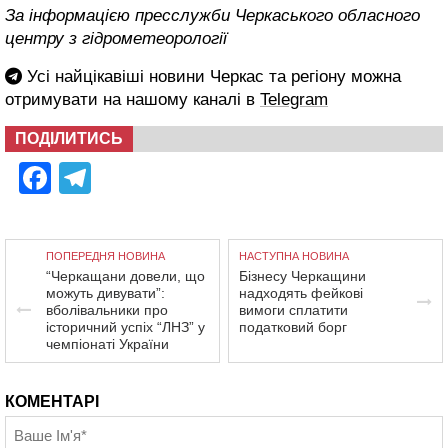
За інформацією пресслужби Черкаського обласного
центру з гідрометеорології
Усі найцікавіші новини Черкас та регіону можна
отримувати на нашому каналі в
Telegram
ПОДІЛИТИСЬ
Facebook
Telegram
ПОПЕРЕДНЯ НОВИНА
НАСТУПНА НОВИНА
“Черкащани довели, що
Бізнесу Черкащини
можуть дивувати”:
надходять фейкові
вболівальники про
вимоги сплатити
історичний успіх “ЛНЗ” у
податковий борг
чемпіонаті України
КОМЕНТАРІ