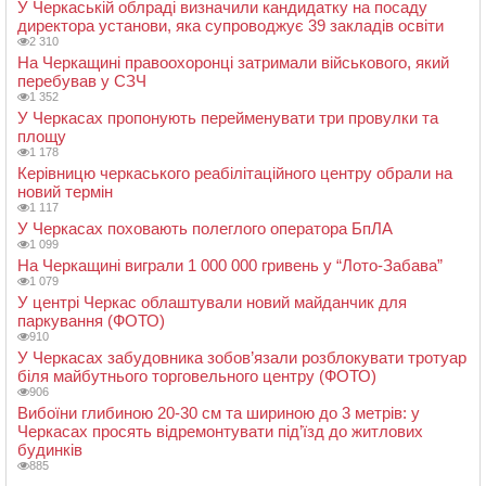
У Черкаській облраді визначили кандидатку на посаду
директора установи, яка супроводжує 39 закладів освіти
2 310
На Черкащині правоохоронці затримали військового, який
перебував у СЗЧ
1 352
У Черкасах пропонують перейменувати три провулки та
площу
1 178
Керівницю черкаського реабілітаційного центру обрали на
новий термін
1 117
У Черкасах поховають полеглого оператора БпЛА
1 099
На Черкащині виграли 1 000 000 гривень у “Лото-Забава”
1 079
У центрі Черкас облаштували новий майданчик для
паркування (ФОТО)
910
У Черкасах забудовника зобов’язали розблокувати тротуар
біля майбутнього торговельного центру (ФОТО)
906
Вибоїни глибиною 20-30 см та шириною до 3 метрів: у
Черкасах просять відремонтувати під’їзд до житлових
будинків
885