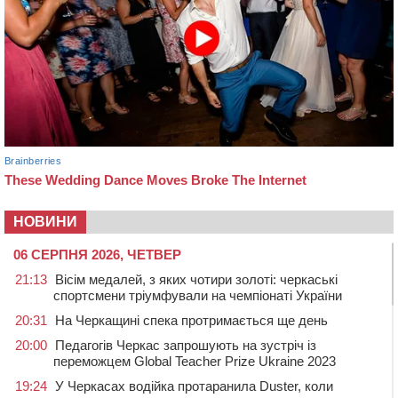
НОВИНИ
06 СЕРПНЯ 2026, ЧЕТВЕР
21:13
Вісім медалей, з яких чотири золоті: черкаські
спортсмени тріумфували на чемпіонаті України
20:31
На Черкащині спека протримається ще день
20:00
Педагогів Черкас запрошують на зустріч із
переможцем Global Teacher Prize Ukraine 2023
19:24
У Черкасах водійка протаранила Duster, коли