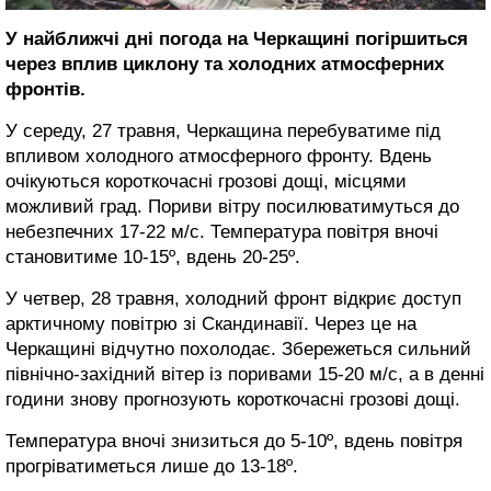
У найближчі дні погода на Черкащині погіршиться
через вплив циклону та холодних атмосферних
фронтів.
У середу, 27 травня, Черкащина перебуватиме під
впливом холодного атмосферного фронту. Вдень
очікуються короткочасні грозові дощі, місцями
можливий град. Пориви вітру посилюватимуться до
небезпечних 17-22 м/с. Температура повітря вночі
становитиме 10-15º, вдень 20-25º.
У четвер, 28 травня, холодний фронт відкриє доступ
арктичному повітрю зі Скандинавії. Через це на
Черкащині відчутно похолодає. Збережеться сильний
північно-західний вітер із поривами 15-20 м/с, а в денні
години знову прогнозують короткочасні грозові дощі.
Температура вночі знизиться до 5-10º, вдень повітря
прогріватиметься лише до 13-18º.