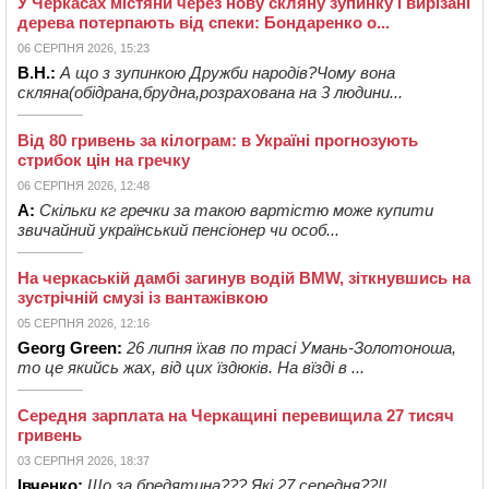
У Черкасах містяни через нову скляну зупинку і вирізані
дерева потерпають від спеки: Бондаренко о...
06 СЕРПНЯ 2026, 15:23
В.Н.:
А що з зупинкою Дружби народів?Чому вона
скляна(обідрана,брудна,розрахована на 3 людини...
Від 80 гривень за кілограм: в Україні прогнозують
стрибок цін на гречку
06 СЕРПНЯ 2026, 12:48
А:
Скільки кг гречки за такою вартістю може купити
звичайний український пенсіонер чи особ...
На черкаській дамбі загинув водій BMW, зіткнувшись на
зустрічній смузі із вантажівкою
05 СЕРПНЯ 2026, 12:16
Georg Green:
26 липня їхав по трасі Умань-Золотоноша,
то це якийсь жах, від цих їздюків. На вїзді в ...
Середня зарплата на Черкащині перевищила 27 тисяч
гривень
03 СЕРПНЯ 2026, 18:37
Івченко:
Що за бредятина??? Які 27 середня??!!