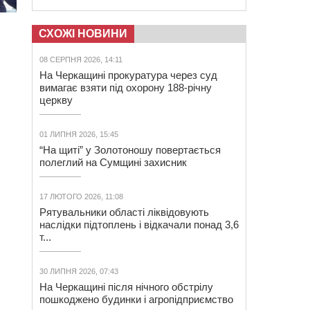
СХОЖІ НОВИНИ
08 СЕРПНЯ 2026, 14:11
На Черкащині прокуратура через суд
вимагає взяти під охорону 188-річну
церкву
01 ЛИПНЯ 2026, 15:45
“На щиті” у Золотоношу повертається
полеглий на Сумщині захисник
17 ЛЮТОГО 2026, 11:08
Рятувальники області ліквідовують
наслідки підтоплень і відкачали понад 3,6
т...
30 ЛИПНЯ 2026, 07:43
На Черкащині після нічного обстрілу
пошкоджено будинки і агропідприємство