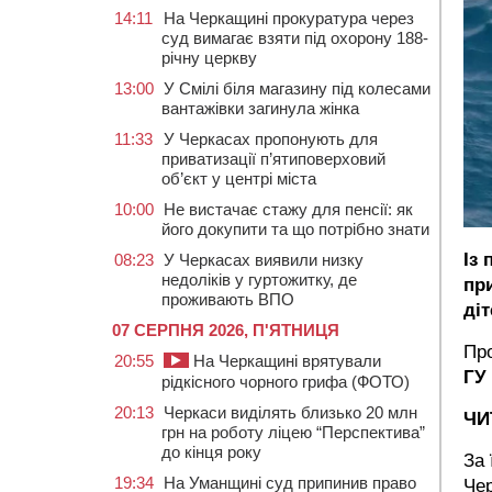
14:11
На Черкащині прокуратура через
суд вимагає взяти під охорону 188-
річну церкву
13:00
У Смілі біля магазину під колесами
вантажівки загинула жінка
11:33
У Черкасах пропонують для
приватизації п’ятиповерховий
об’єкт у центрі міста
10:00
Не вистачає стажу для пенсії: як
його докупити та що потрібно знати
Із
08:23
У Черкасах виявили низку
недоліків у гуртожитку, де
при
проживають ВПО
діт
07 СЕРПНЯ 2026, П'ЯТНИЦЯ
Про
20:55
На Черкащині врятували
ГУ
рідкісного чорного грифа (ФОТО)
20:13
Черкаси виділять близько 20 млн
ЧИ
грн на роботу ліцею “Перспектива”
до кінця року
За 
19:34
На Уманщині суд припинив право
Чер