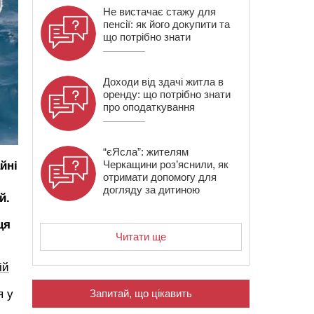
Не вистачає стажу для
пенсії: як його докупити та
що потрібно знати
Доходи від здачі житла в
оренду: що потрібно знати
про оподаткування
“єЯсла”: жителям
Черкащини роз’яснили, як
йні
отримати допомогу для
догляду за дитиною
й.
ця
Читати ще
ій
я у
Запитай, що цікавить