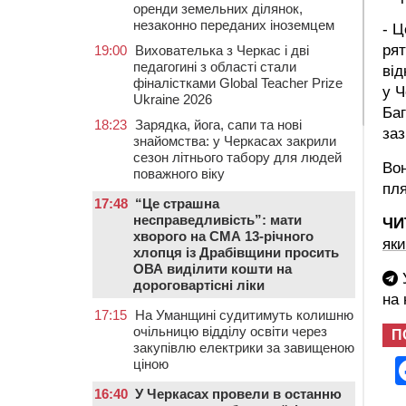
оренди земельних ділянок,
незаконно переданих іноземцем
- Ц
рят
19:00
Вихователька з Черкас і дві
педагогині з області стали
від
фіналістками Global Teacher Prize
у Ч
Ukraine 2026
Баг
18:23
Зарядка, йога, сапи та нові
за
знайомства: у Черкасах закрили
сезон літнього табору для людей
Вон
поважного віку
пля
17:48
“Це страшна
несправедливість”: мати
ЧИ
хворого на СМА 13-річного
яки
хлопця із Драбівщини просить
ОВА виділити кошти на
У
дороговартісні ліки
на
17:15
На Уманщині судитимуть колишню
очільницю відділу освіти через
П
закупівлю електрики за завищеною
ціною
16:40
У Черкасах провели в останню