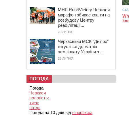
MHP Run4Victory Черкаси
марафон збирає кошти на
розбудову Центру
реабілітації...
28 ЛИПНЯ
Черкаський МСК “Дніпро”
готується до матчів
чемпіонату України з ...
28 ЛИПНЯ
ПОГОДА
Погода
Черкаси
вологість:
тиск:
вітер:
Погода на 10 днів від
sinoptik.ua