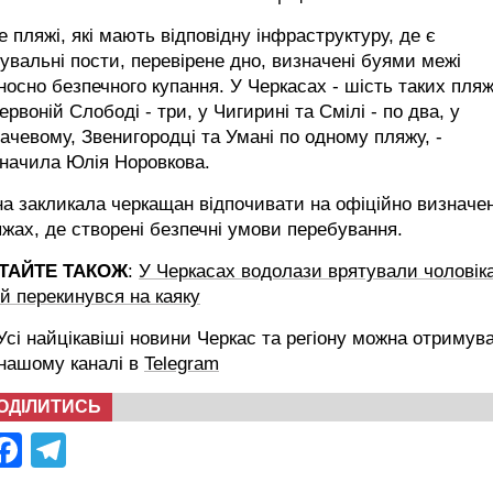
е пляжі, які мають відповідну інфраструктуру, де є
увальні пости, перевірене дно, визначені буями межі
носно безпечного купання. У Черкасах - шість таких пляж
ервоній Слободі - три, у Чигирині та Смілі - по два, у
ачевому, Звенигородці та Умані по одному пляжу, -
значила Юлія Норовкова.
а закликала черкащан відпочивати на офіційно визначе
жах, де створені безпечні умови перебування.
ТАЙТЕ ТАКОЖ
:
У Черкасах водолази врятували чоловіка
й перекинувся на каяку
сі найцікавіші новини Черкас та регіону можна отримув
 нашому каналі в
Telegram
ОДІЛИТИСЬ
Facebook
Telegram