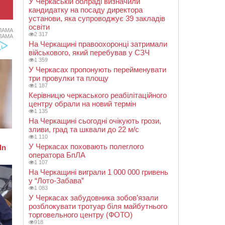
У Черкаській облраді визначили
кандидатку на посаду директора
установи, яка супроводжує 39 закладів
освіти
ЛАМА
2 317
ЛАМА
На Черкащині правоохоронці затримали
військового, який перебував у СЗЧ
1 359
У Черкасах пропонують перейменувати
три провулки та площу
1 187
Керівницю черкаського реабілітаційного
центру обрали на новий термін
1 135
На Черкащині сьогодні очікують грози,
зливи, град та шквали до 22 м/с
1 110
У Черкасах поховають полеглого
оператора БпЛА
1 107
На Черкащині виграли 1 000 000 гривень
у “Лото-Забава”
1 083
У Черкасах забудовника зобов’язали
розблокувати тротуар біля майбутнього
торговельного центру (ФОТО)
918