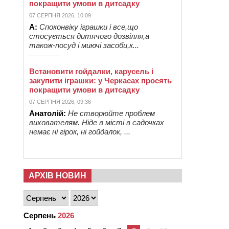
покращити умови в дитсадку
07 СЕРПНЯ 2026, 10:09
А:
Споконвіку іграшки і все,що
стосується дитячого дозвілля,а
також-посуд і миючі засоби,к...
Встановити гойдалки, карусель і
закупити іграшки: у Черкасах просять
покращити умови в дитсадку
07 СЕРПНЯ 2026, 09:36
Анатолій:
Не створюйте проблем
вихователям. Ніде в місті в садочках
немає ні гірок, ні гойдалок, ...
АРХІВ НОВИН
Серпень
2026