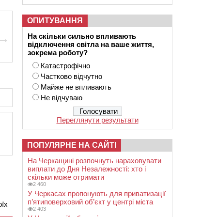
ОПИТУВАННЯ
На скільки сильно впливають
відключення світла на ваше життя,
зокрема роботу?
Катастрофічно
Частково відчутно
Майже не впливають
Не відчуваю
Переглянути результати
ПОПУЛЯРНЕ НА САЙТІ
На Черкащині розпочнуть нараховувати
виплати до Дня Незалежності: хто і
скільки може отримати
2 460
У Черкасах пропонують для приватизації
п’ятиповерховий об’єкт у центрі міста
оїх
2 403