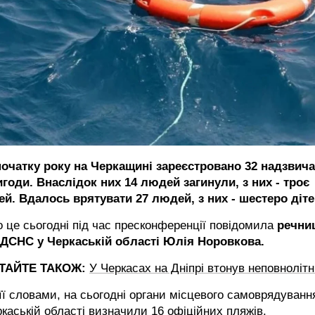
 початку року на Черкащині зареєстровано 32 надзвича
годи. Внаслідок них 14 людей загинули, з них - троє
ей. Вдалось врятувати 27 людей, з них - шестеро діте
 це сьогодні під час пресконференції повідомила
речни
 ДСНС у Черкаській області Юлія Норовкова.
ТАЙТЕ ТАКОЖ:
У Черкасах на Дніпрі втонув неповнолітн
її словами, на сьогодні органи місцевого самоврядуванн
каській області визначили 16 офіційних пляжів.