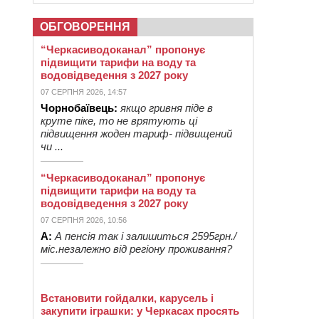
ОБГОВОРЕННЯ
“Черкасиводоканал” пропонує
підвищити тарифи на воду та
водовідведення з 2027 року
07 СЕРПНЯ 2026, 14:57
Чорнобаївець:
якщо гривня піде в
круте піке, то не врятують ці
підвищення жоден тариф- підвищений
чи ...
“Черкасиводоканал” пропонує
підвищити тарифи на воду та
водовідведення з 2027 року
07 СЕРПНЯ 2026, 10:56
А:
А пенсія так і залишиться 2595грн./
міс.незалежно від регіону проживання?
Встановити гойдалки, карусель і
закупити іграшки: у Черкасах просять