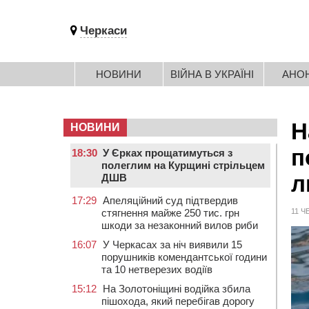
Черкаси
НОВИНИ
ВІЙНА В УКРАЇНІ
АНО
Н
НОВИНИ
п
18:30
У Єрках прощатимуться з
полеглим на Курщині стрільцем
л
ДШВ
17:29
Апеляційний суд підтвердив
стягнення майже 250 тис. грн
11 Ч
шкоди за незаконний вилов риби
16:07
У Черкасах за ніч виявили 15
порушників комендантської години
та 10 нетверезих водіїв
15:12
На Золотоніщині водійка збила
пішохода, який перебігав дорогу