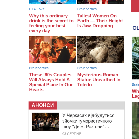
12:50
Внаслідок падіння вертольота
загинув 28-річний захисник зі
Сміли
АНОНСИ
У Черкасах відбудуться
зйомки гумористичного
шоу “Двіж: Розгони” ...
03 СЕРПНЯ