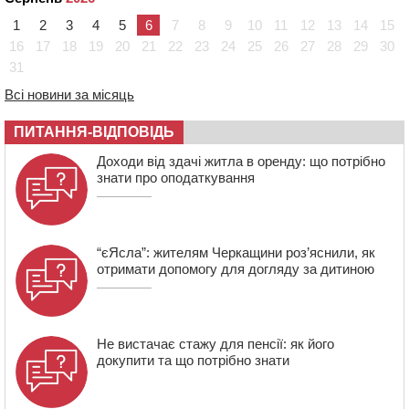
16:16
У Дахнівському лісництві екоінспектори натрапили на
1
2
3
4
5
6
7
8
9
10
11
12
13
14
15
незаконне будівництво
16
17
18
19
20
21
22
23
24
25
26
27
28
29
30
15:38
У лікарні померла жінка, яку на пішохідному переході
31
в Черкаському районі збила автівка
Всі новини за місяць
15:08
Від Чернівців до Бакоти: пів сотні працівників
“Черкасиобленерго” побували у мандрівці
ПИТАННЯ-ВІДПОВІДЬ
14:35
У Монастирищі зустріли військового, який потрапив у
полон під час бою на Київщині
Доходи від здачі житла в оренду: що потрібно
знати про оподаткування
14:03
Постраждав водій і неповнолітня пасажирка: у
Чорнобаї мотоцикліст врізався у легковик
“єЯсла”: жителям Черкащини роз’яснили, як
отримати допомогу для догляду за дитиною
Не вистачає стажу для пенсії: як його
докупити та що потрібно знати