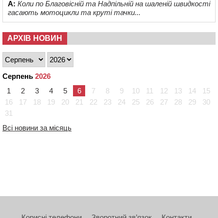
А:
Коли по Благовісній та Надпільній на шаленій швидкості
гасають мотоцикли та круті тачки...
АРХІВ НОВИН
Серпень
2026
1
2
3
4
5
6
7
8
9
10
11
12
13
14
15
16
17
18
19
20
21
22
23
24
25
26
27
28
29
30
31
Всі новини за місяць
Корисні телефони
Зворотний зв’язок
Контакти