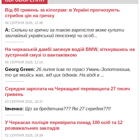
Від 80 гривень за кілограм: в Україні прогнозують
стрибок цін на гречку
06 СЕРПНЯ 2026, 12:48
А:
Скільки кг гречки за такою вартістю може купити
звичайний український пенсіонер чи особ...
На черкаській дамбі загинув водій BMW, зіткнувшись на
зустрічній смузі із вантажівкою
05 СЕРПНЯ 2026, 12:16
Georg Green:
26 липня їхав по трасі Умань-Золотоноша,
то це якийсь жах, від цих їздюків. На вїзді в ...
Середня зарплата на Черкащині перевищила 27 тисяч
гривень
03 СЕРПНЯ 2026, 18:37
Івченко:
Що за бредятина??? Які 27 середня??!!
У Черкасах поліція перевірила понад 100 осіб та 12
розважальних закладів
01 СЕРПНЯ 2026, 19:39