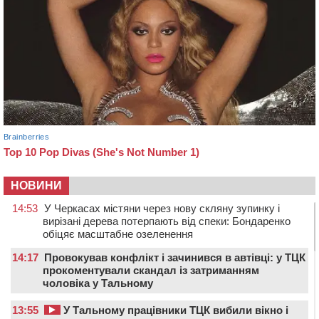
НОВИНИ
14:53
У Черкасах містяни через нову скляну зупинку і
вирізані дерева потерпають від спеки: Бондаренко
обіцяє масштабне озеленення
14:17
Провокував конфлікт і зачинився в автівці: у ТЦК
прокоментували скандал із затриманням
чоловіка у Тальному
13:55
У Тальному працівники ТЦК вибили вікно і