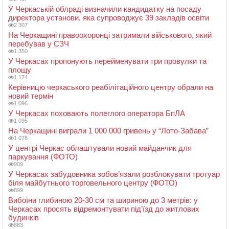
У Черкаській облраді визначили кандидатку на посаду
директора установи, яка супроводжує 39 закладів освіти
2 307
На Черкащині правоохоронці затримали військового, який
перебував у СЗЧ
1 350
У Черкасах пропонують перейменувати три провулки та
площу
1 174
Керівницю черкаського реабілітаційного центру обрали на
новий термін
1 096
У Черкасах поховають полеглого оператора БпЛА
1 095
На Черкащині виграли 1 000 000 гривень у “Лото-Забава”
1 078
У центрі Черкас облаштували новий майданчик для
паркування (ФОТО)
909
У Черкасах забудовника зобов’язали розблокувати тротуар
біля майбутнього торговельного центру (ФОТО)
899
Вибоїни глибиною 20-30 см та шириною до 3 метрів: у
Черкасах просять відремонтувати під’їзд до житлових
будинків
883