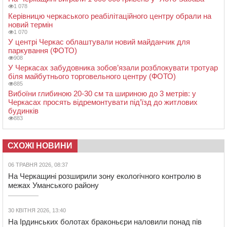
1 078
Керівницю черкаського реабілітаційного центру обрали на
новий термін
1 070
У центрі Черкас облаштували новий майданчик для
паркування (ФОТО)
908
У Черкасах забудовника зобов’язали розблокувати тротуар
біля майбутнього торговельного центру (ФОТО)
885
Вибоїни глибиною 20-30 см та шириною до 3 метрів: у
Черкасах просять відремонтувати під’їзд до житлових
будинків
883
СХОЖІ НОВИНИ
06 ТРАВНЯ 2026, 08:37
На Черкащині розширили зону екологічного контролю в
межах Уманського району
30 КВІТНЯ 2026, 13:40
На Ірдинських болотах браконьєри наловили понад пів