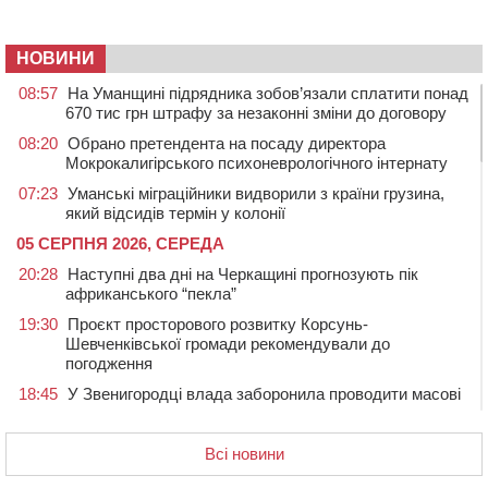
НОВИНИ
08:57
На Уманщині підрядника зобов’язали сплатити понад
670 тис грн штрафу за незаконні зміни до договору
08:20
Обрано претендента на посаду директора
Мокрокалигірського психоневрологічного інтернату
07:23
Уманські міграційники видворили з країни грузина,
який відсидів термін у колонії
05 СЕРПНЯ 2026, СЕРЕДА
20:28
Наступні два дні на Черкащині прогнозують пік
африканського “пекла”
19:30
Проєкт просторового розвитку Корсунь-
Шевченківської громади рекомендували до
погодження
18:45
У Звенигородці влада заборонила проводити масові
заходи
18:07
Боксерка з Черкащини готується до чемпіонату
Всі новини
Європи серед молоді