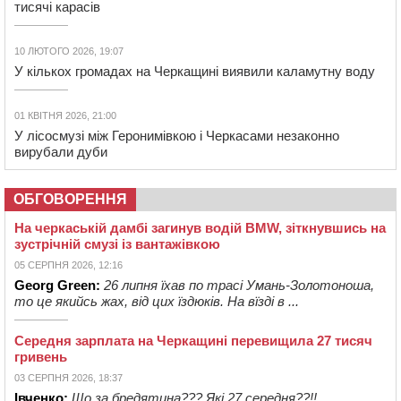
тисячі карасів
10 ЛЮТОГО 2026, 19:07
У кількох громадах на Черкащині виявили каламутну воду
01 КВІТНЯ 2026, 21:00
У лісосмузі між Геронимівкою і Черкасами незаконно
вирубали дуби
ОБГОВОРЕННЯ
На черкаській дамбі загинув водій BMW, зіткнувшись на
зустрічній смузі із вантажівкою
05 СЕРПНЯ 2026, 12:16
Georg Green:
26 липня їхав по трасі Умань-Золотоноша,
то це якийсь жах, від цих їздюків. На вїзді в ...
Середня зарплата на Черкащині перевищила 27 тисяч
гривень
03 СЕРПНЯ 2026, 18:37
Івченко:
Що за бредятина??? Які 27 середня??!!