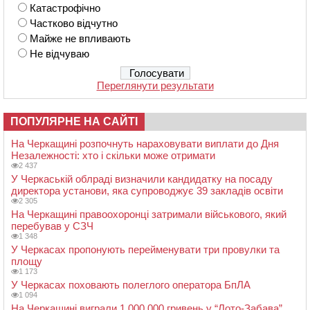
Катастрофічно
Частково відчутно
Майже не впливають
Не відчуваю
Переглянути результати
ПОПУЛЯРНЕ НА САЙТІ
На Черкащині розпочнуть нараховувати виплати до Дня
Незалежності: хто і скільки може отримати
2 437
У Черкаській облраді визначили кандидатку на посаду
директора установи, яка супроводжує 39 закладів освіти
2 305
На Черкащині правоохоронці затримали військового, який
перебував у СЗЧ
1 348
У Черкасах пропонують перейменувати три провулки та
площу
1 173
У Черкасах поховають полеглого оператора БпЛА
1 094
На Черкащині виграли 1 000 000 гривень у “Лото-Забава”