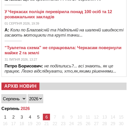
У Черкасах поліція перевірила понад 100 осіб та 12
розважальних закладів
01 СЕРПНЯ 2026, 19:39
А:
Коли по Благовісній та Надпільній на шаленій швидкості
гасають мотоцикли та круті тачки...
“Туалетна схема” не спрацювала: Черкасам повернули
майже 2 га землі
31 ЛИПНЯ 2026, 13:27
Петро Борисович:
не поділились?... всі знають, як це
працює. Легко відслідкувати, хто,як,якими рішеннями...
АРХІВ НОВИН
Серпень
2026
1
2
3
4
5
6
7
8
9
10
11
12
13
14
15
16
17
18
19
20
21
22
23
24
25
26
27
28
29
30